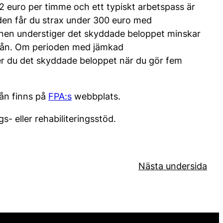
2 euro per timme och ett typiskt arbetspass är
den får du strax under 300 euro med
nen understiger det skyddade beloppet minskar
rmån. Om perioden med jämkad
er du det skyddade beloppet när du gör fem
ån finns på
FPA:s
webbplats.
s- eller rehabiliteringsstöd.
Nästa undersida