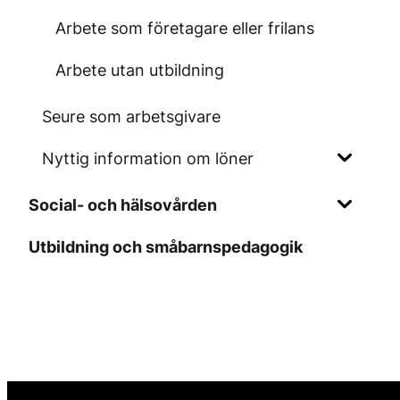
Arbete som företagare eller frilans
Arbete utan utbildning
Seure som arbetsgivare
Nyttig information om löner
Social- och hälsovården
Utbildning och småbarnspedagogik