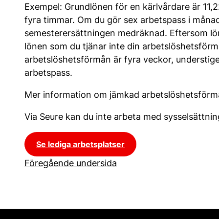
Exempel: Grundlönen för en kärlvårdare är 11,2
fyra timmar. Om du gör sex arbetspass i måna
semesterersättningen medräknad. Eftersom lö
lönen som du tjänar inte din arbetslöshetsfö
arbetslöshetsförmån är fyra veckor, understig
arbetspass.
Mer information om jämkad arbetslöshetsförm
Via Seure kan du inte arbeta med sysselsättning
Se lediga arbetsplatser
Föregående undersida