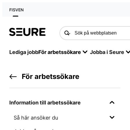
FI
SV
EN
Seure
Lediga jobb
För arbetssökare
Jobba i Seure
För arbetssökare
Information till arbetssökare
Så här ansöker du