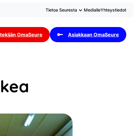
Tietoa Seuresta
Medialle
Yhteystiedot
tekijän OmaSeure
Asiakkaan OmaSeure
rkea