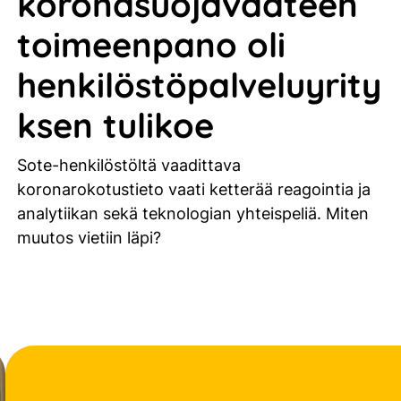
koronasuojavaateen
toimeenpano oli
henkilöstöpalveluyrity
ksen tulikoe
Sote-henkilöstöltä vaadittava
koronarokotustieto vaati ketterää reagointia ja
analytiikan sekä teknologian yhteispeliä. Miten
muutos vietiin läpi?