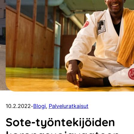
10.2.2022
Blogi
, 
Palveluratkaisut
•
Sote-työntekijöiden