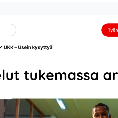
Työn
UKK – Usein kysyttyä
elut tukemassa a