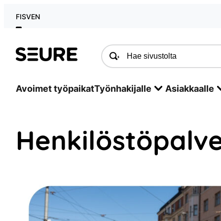
Siirry
FI
SV
EN
sisältöön
Seure
Avoimet työpaikat
Työnhakijalle
Asiakkaalle
Henkilöstöpalv