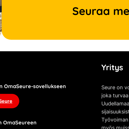
Seuraa me
Yritys
jän OmaSeure-sovellukseen
Seure on vo
joka turvaa
Seure
Uudellamaa
sijaisuuksis
Työvoiman 
an OmaSeureen
myös muissa