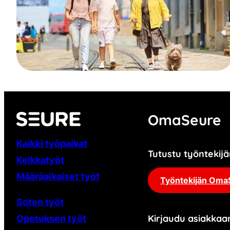
OmaSeure
Kaikki työpaikat
Tutustu työnteki
Keikkatyöt
Määräaikaiset
työt
Työntekijän Oma
Soten työt
Kirjaudu asiakka
Opetuksen työt