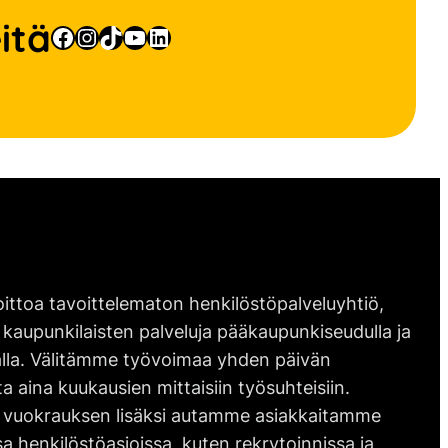
itä
Facebook
Instagram
TikTok
YouTube
LinkedIn
ittoa tavoittelematon henkilöstöpalveluyhtiö,
 kaupunkilaisten palveluja pääkaupunkiseudulla ja
lla. Välitämme työvoimaa yhden päivän
ta aina kuukausien mittaisiin työsuhteisiin.
vuokrauksen lisäksi autamme asiakkaitamme
 henkilöstöasioissa, kuten rekrytoinnissa ja