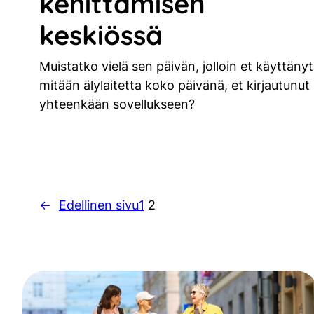
kehittämisen
keskiössä
Muistatko vielä sen päivän, jolloin et käyttänyt
mitään älylaitetta koko päivänä, et kirjautunut
yhteenkään sovellukseen?
←
Edellinen sivu
1
2