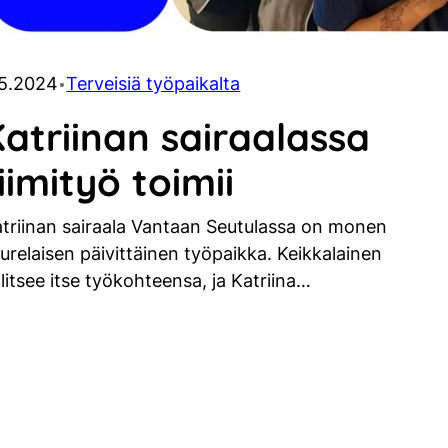
.5.2024
Terveisiä työpaikalta
•
atriinan sairaalassa
iimityö toimii
triinan sairaala Vantaan Seutulassa on monen
urelaisen päivittäinen työpaikka. Keikkalainen
litsee itse työkohteensa, ja Katriina…