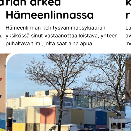
a
rian arkea
Hämeenlinnassa
r
Hämeenlinnan kehitysvammapsykiatrian
La
.
yksikössä sinut vastaanottaa loistava, yhteen
av
puhaltava tiimi, jolta saat aina apua.
mo