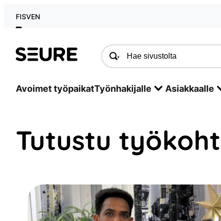
Siirry
FI
SV
EN
sisältöön
Seure
Avoimet työpaikat
Työnhakijalle
Asiakkaalle
Tutustu työkohte