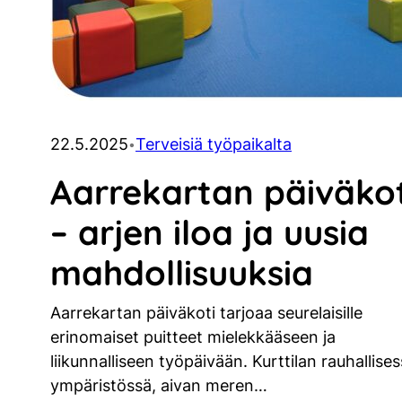
22.5.2025
Terveisiä työpaikalta
•
Aarrekartan päiväkot
– arjen iloa ja uusia
mahdollisuuksia
Aarrekartan päiväkoti tarjoaa seurelaisille
erinomaiset puitteet mielekkääseen ja
liikunnalliseen työpäivään. Kurttilan rauhallise
ympäristössä, aivan meren…