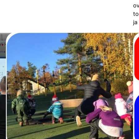
o
to
ja