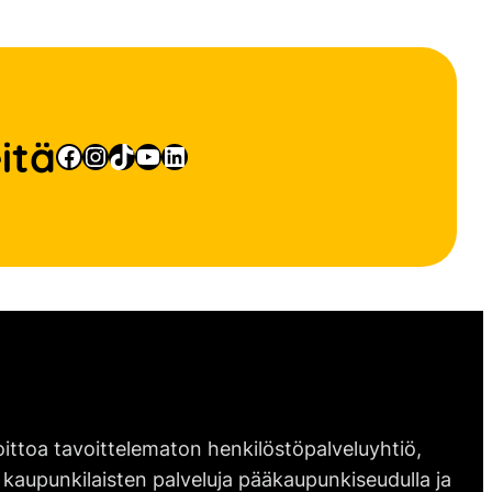
itä
Facebook
Instagram
TikTok
YouTube
LinkedIn
ittoa tavoittelematon henkilöstöpalveluyhtiö,
 kaupunkilaisten palveluja pääkaupunkiseudulla ja