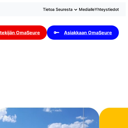
Tietoa Seuresta
Medialle
Yhteystiedot
tekijän OmaSeure
Asiakkaan OmaSeure