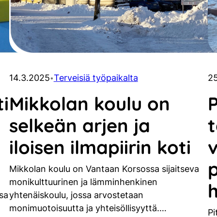
14.3.2025
Terveisiä työpaikalta
2
•
i
Mikkolan koulu on
selkeän arjen ja
iloisen ilmapiirin koti
p
Mikkolan koulu on Vantaan Korsossa sijaitseva
monikulttuurinen ja lämminhenkinen
ssa
yhtenäiskoulu, jossa arvostetaan
monimuotoisuutta ja yhteisöllisyyttä.…
Pi