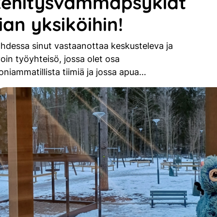
kehitysvammapsykiat
ian yksiköihin!
hdessa sinut vastaanottaa keskusteleva ja
oin työyhteisö, jossa olet osa
niammatillista tiimiä ja jossa apua…