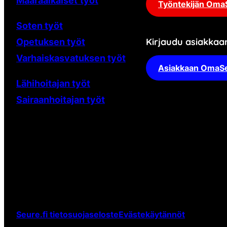
Määräaikaiset
työt
Työntekijän Oma
Soten työt
Kirjaudu asiakka
Opetuksen työt
Varhaiskasvatuksen työt
Asiakkaan OmaS
Lähihoitajan työt
Sairaanhoitajan työt
Seure.fi tietosuojaseloste
Evästekäytännöt