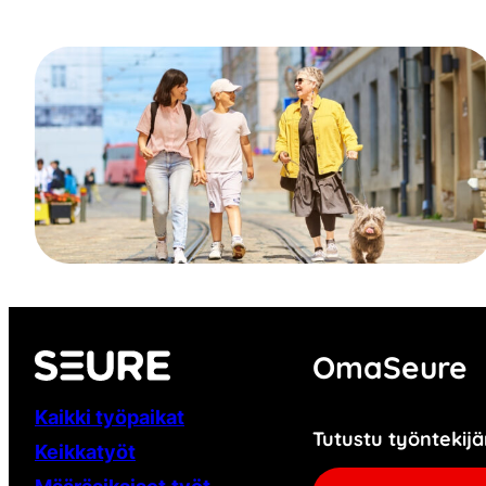
OmaSeure
Kaikki työpaikat
Tutustu työnteki
Keikkatyöt