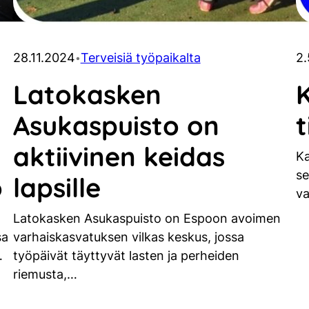
28.11.2024
Terveisiä työpaikalta
2
•
Latokasken
K
Asukaspuisto on
t
aktiivinen keidas
Ka
se
ö
lapsille
va
Latokasken Asukaspuisto on Espoon avoimen
sa
varhaiskasvatuksen vilkas keskus, jossa
…
työpäivät täyttyvät lasten ja perheiden
riemusta,…