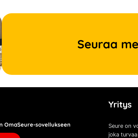
Seuraa me
Yritys
jän OmaSeure-sovellukseen
Seure on vo
joka turvaa