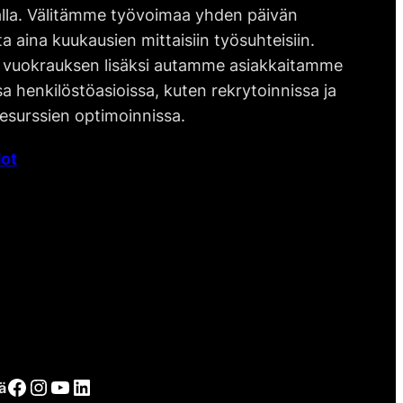
lla. Välitämme työvoimaa yhden päivän
ta aina kuukausien mittaisiin työsuhteisiin.
vuokrauksen lisäksi autamme asiakkaitamme
 henkilöstöasioissa, kuten rekrytoinnissa ja
esurssien optimoinnissa.
ot
Facebook
Instagram
YouTube
LinkedIn
ä