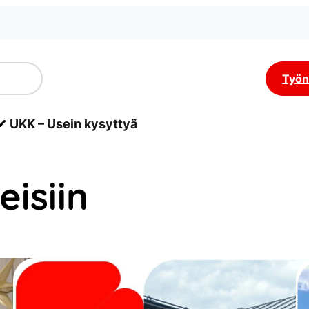
Työn
UKK – Usein kysyttyä
isiin