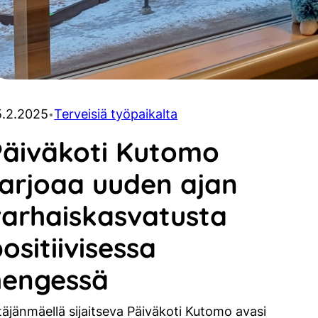
5.2.2025
Terveisiä työpaikalta
•
Päiväkoti Kutomo
tarjoaa uuden ajan
varhaiskasvatusta
ositiivisessa
hengessä
täjänmäellä sijaitseva Päiväkoti Kutomo avasi