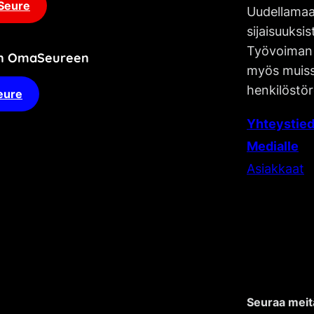
Seure
Uudellamaa
sijaisuuksis
Työvoiman 
an OmaSeureen
myös muissa
henkilöstör
eure
Yhteystied
Medialle
Asiakkaat
Seuraa meit