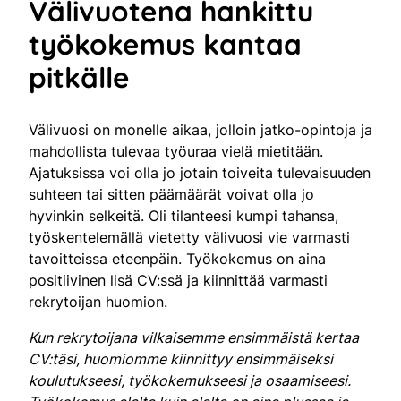
Välivuotena hankittu
työkokemus kantaa
pitkälle
Välivuosi on monelle aikaa, jolloin jatko-opintoja ja
mahdollista tulevaa työuraa vielä mietitään.
Ajatuksissa voi olla jo jotain toiveita tulevaisuuden
suhteen tai sitten päämäärät voivat olla jo
hyvinkin selkeitä. Oli tilanteesi kumpi tahansa,
työskentelemällä vietetty välivuosi vie varmasti
tavoitteissa eteenpäin. Työkokemus on aina
positiivinen lisä CV:ssä ja kiinnittää varmasti
rekrytoijan huomion.
Kun rekrytoijana vilkaisemme ensimmäistä kertaa
CV:täsi, huomiomme kiinnittyy ensimmäiseksi
koulutukseesi, työkokemukseesi ja osaamiseesi.