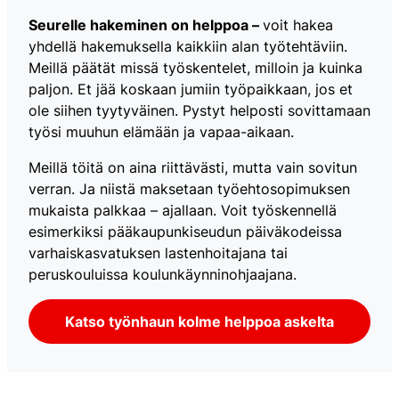
Seurelle hakeminen on helppoa –
voit hakea
yhdellä hakemuksella kaikkiin alan työtehtäviin.
Meillä päätät missä työskentelet, milloin ja kuinka
paljon. Et jää koskaan jumiin työpaikkaan, jos et
ole siihen tyytyväinen. Pystyt helposti sovittamaan
työsi muuhun elämään ja vapaa-aikaan.
Meillä töitä on aina riittävästi, mutta vain sovitun
verran. Ja niistä maksetaan työehtosopimuksen
mukaista palkkaa – ajallaan. Voit työskennellä
esimerkiksi pääkaupunkiseudun päiväkodeissa
varhaiskasvatuksen lastenhoitajana tai
peruskouluissa koulunkäynninohjaajana.
Katso työnhaun kolme helppoa askelta