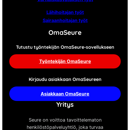
Lähihoitajan työt
Sairaanhoitajan työt
OmaSeure
Tutustu työntekijän OmaSeure-sovellukseen
Työntekijän OmaSeure
Kirjaudu asiakkaan OmaSeureen
Asiakkaan OmaSeure
Yritys
Seure on voittoa tavoittelematon
henkilöstöpalveluyhtiö, joka turvaa