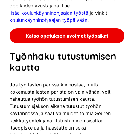
oppilaiden avustajana. Lue
lisää koulunkäynninohjaajan työstä
ja vinkit
koulunkäynninohjaajan työpäivään
.
Katso opetuksen avoimet työpaikat
Työnhaku tutustumisen
kautta
Jos työ lasten parissa kiinnostaa, mutta
kokemusta lasten parista on vain vähän, voit
hakeutua työhön tutustumisen kautta.
Tutustumisjakson aikana tutustut työhön
käytännössä ja saat valmiudet toimia Seuren
keikkatyöntekijänä. Tutustuminen sisältää
itseopiskelua ja haastattelun sekä