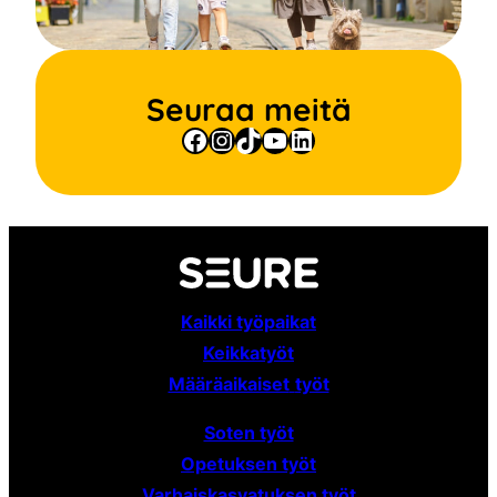
Seuraa meitä
Facebook
Instagram
TikTok
YouTube
LinkedIn
Kaikki työpaikat
Keikkatyöt
Määräaikaiset
työt
Soten työt
Opetuksen työt
Varhaiskasvatuksen työt