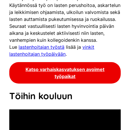
Käytännössä työ on lasten perushoitoa, askartelun
ja leikkimisen ohjaamista, ulkoilun valvomista sekä
lasten auttamista pukeutumisessa ja ruokailussa.
Seuraat vastuullisesti lasten hyvinvointia päivän
aikana ja keskustelet aktiivisesti niin lasten,
vanhempien kuin kollegoidenkin kanssa.
Lue
lastenhoitajan työstä
lisää ja
vinkit
lastenhoitajan työpäivään
.
Katso varhaiskasvatuksen avoimet
työpaikat
Töihin kouluun