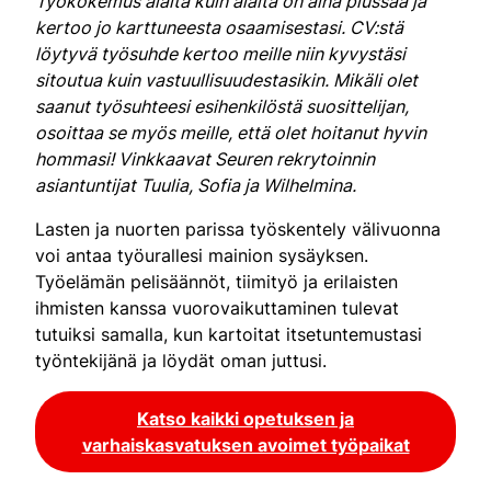
Työkokemus alalta kuin alalta on aina plussaa ja
kertoo jo karttuneesta osaamisestasi. CV:stä
löytyvä työsuhde kertoo meille niin kyvystäsi
sitoutua kuin vastuullisuudestasikin. Mikäli olet
saanut työsuhteesi esihenkilöstä suosittelijan,
osoittaa se myös meille, että olet hoitanut hyvin
hommasi! Vinkkaavat Seuren rekrytoinnin
asiantuntijat Tuulia, Sofia ja Wilhelmina.
Lasten ja nuorten parissa työskentely välivuonna
voi antaa työurallesi mainion sysäyksen.
Työelämän pelisäännöt, tiimityö ja erilaisten
ihmisten kanssa vuorovaikuttaminen tulevat
tutuiksi samalla, kun kartoitat itsetuntemustasi
työntekijänä ja löydät oman juttusi.
Katso kaikki opetuksen ja
varhaiskasvatuksen avoimet työpaikat