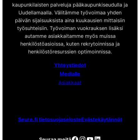
kaupunkilaisten palveluja pääkaupunkiseudulla ja
Uudellamaalla. Välitämme työvoimaa yhden
päivän sijaisuuksista aina kuukausien mittaisiin
työsuhteisiin. Työvoiman vuokrauksen lisäksi
autamme asiakkaitamme myös muissa
henkilöstöasioissa, kuten rekrytoinnissa ja
henkilöstöresurssien optimoinnissa.
Yhteystiedot
Medialle
Asiakkaat
Seure.fi tietosuojaseloste
Evästekäytännöt
Facebook
Instagram
YouTube
LinkedIn
Seuraa meitä