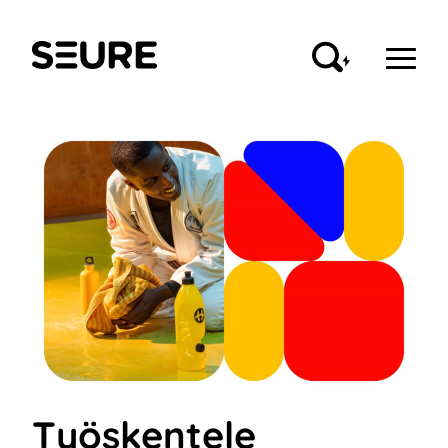
Siirry
sisältöön
Seure
Työskentele