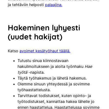
ja tehtäviin helposti
palaajina.
Hakeminen lyhyesti
(uudet hakijat)
Katso
avoimet kesätyöhaut täällä.
Tutustu sinua kiinnostavaan
hakuilmoitukseen ja aloita työnhaku
Hae
työtä
-napista.
Täytä työhakemus ja lähetä hakemus.
Olemme sinuun yhteydessä ja sovimme
työhaastattelusta.
Tarvittavat todistukset, kuten opinto- ja
työtodistukset, kannattaa hakea lähelle jo
ennen haastattelua. Haastattelussa sovimme