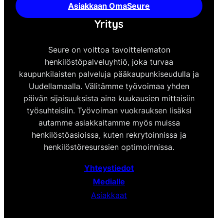
Asiakkaan OmaSeure
Yritys
Seure on voittoa tavoittelematon
henkilöstöpalveluyhtiö, joka turvaa
kaupunkilaisten palveluja pääkaupunkiseudulla ja
Uudellamaalla. Välitämme työvoimaa yhden
päivän sijaisuuksista aina kuukausien mittaisiin
työsuhteisiin. Työvoiman vuokrauksen lisäksi
autamme asiakkaitamme myös muissa
henkilöstöasioissa, kuten rekrytoinnissa ja
henkilöstöresurssien optimoinnissa.
Yhteystiedot
Medialle
Asiakkaat