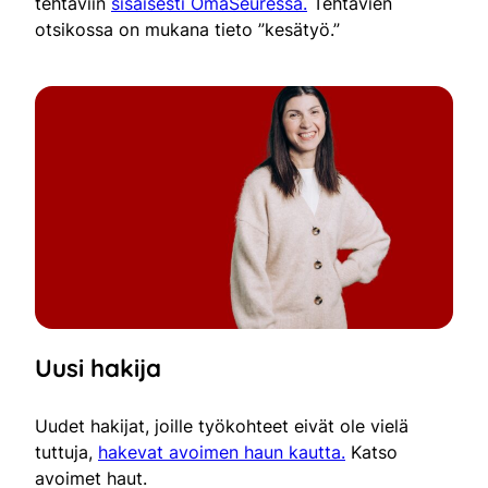
tehtäviin
sisäisesti OmaSeuressa.
Tehtävien
otsikossa on mukana tieto ”kesätyö.”
Uusi hakija
Uudet hakijat, joille työkohteet eivät ole vielä
tuttuja,
hakevat avoimen haun kautta.
Katso
avoimet haut.