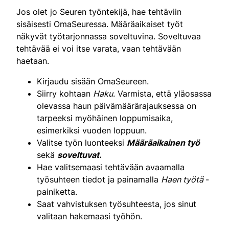
Jos olet jo Seuren työntekijä, hae tehtäviin
sisäisesti OmaSeuressa. Määräaikaiset työt
näkyvät työtarjonnassa soveltuvina. Soveltuvaa
tehtävää ei voi itse varata, vaan tehtävään
haetaan.
Kirjaudu sisään OmaSeureen.
Siirry kohtaan
Haku
. Varmista, että yläosassa
olevassa haun päivämäärärajauksessa on
tarpeeksi myöhäinen loppumisaika,
esimerkiksi vuoden loppuun.
Valitse työn luonteeksi
Määräaikainen työ
sekä
soveltuvat.
Hae valitsemaasi tehtävään avaamalla
työsuhteen tiedot ja painamalla
Haen työtä
-
painiketta.
Saat vahvistuksen työsuhteesta, jos sinut
valitaan hakemaasi työhön.