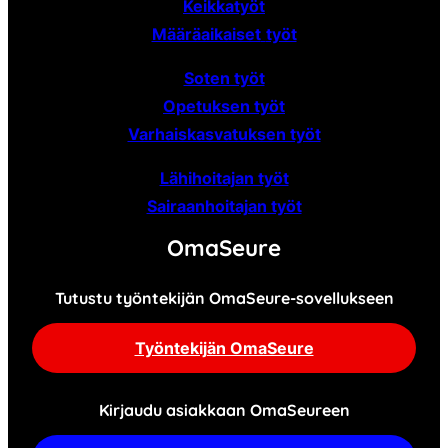
Keikkatyöt
Määräaikaiset
työt
Soten työt
Opetuksen työt
Varhaiskasvatuksen työt
Lähihoitajan työt
Sairaanhoitajan työt
OmaSeure
Tutustu työntekijän OmaSeure-sovellukseen
Työntekijän OmaSeure
Kirjaudu asiakkaan OmaSeureen