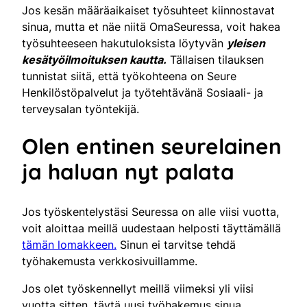
Jos kesän määräaikaiset työsuhteet kiinnostavat
sinua, mutta et näe niitä OmaSeuressa, voit hakea
työsuhteeseen hakutuloksista löytyvän
yleisen
kesätyöilmoituksen kautta.
Tällaisen tilauksen
tunnistat siitä, että työkohteena on Seure
Henkilöstöpalvelut ja työtehtävänä Sosiaali- ja
terveysalan työntekijä.
Olen entinen seurelainen
ja haluan nyt palata
Jos työskentelystäsi Seuressa on alle viisi vuotta,
voit aloittaa meillä uudestaan helposti täyttämällä
tämän lomakkeen.
Sinun ei tarvitse tehdä
työhakemusta verkkosivuillamme.
Jos olet työskennellyt meillä viimeksi yli viisi
vuotta sitten, täytä uusi työhakemus sinua