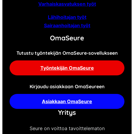
Varhaiskasvatuksen työt
Lähihoitajan työt
Sairaanhoitajan työt
OmaSeure
Tutustu työntekijän OmaSeure-sovellukseen
Työntekijän OmaSeure
Kirjaudu asiakkaan OmaSeureen
Asiakkaan OmaSeure
Yritys
Seure on voittoa tavoittelematon