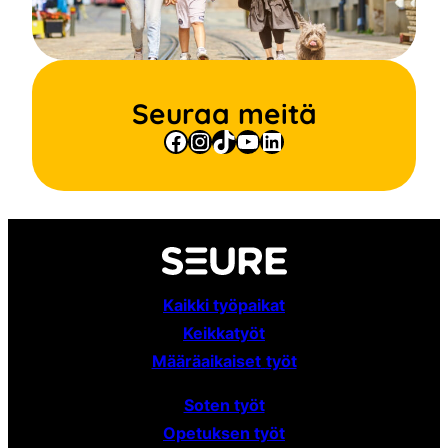
Seuraa meitä
Facebook
Instagram
TikTok
YouTube
LinkedIn
Kaikki työpaikat
Keikkatyöt
Määräaikaiset
työt
Soten työt
Opetuksen työt