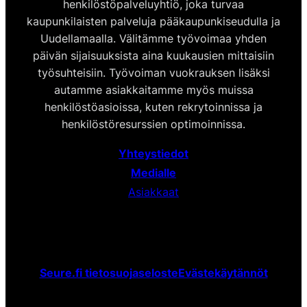
henkilöstöpalveluyhtiö, joka turvaa
kaupunkilaisten palveluja pääkaupunkiseudulla ja
Uudellamaalla. Välitämme työvoimaa yhden
päivän sijaisuuksista aina kuukausien mittaisiin
työsuhteisiin. Työvoiman vuokrauksen lisäksi
autamme asiakkaitamme myös muissa
henkilöstöasioissa, kuten rekrytoinnissa ja
henkilöstöresurssien optimoinnissa.
Yhteystiedot
Medialle
Asiakkaat
Seure.fi tietosuojaseloste
Evästekäytännöt