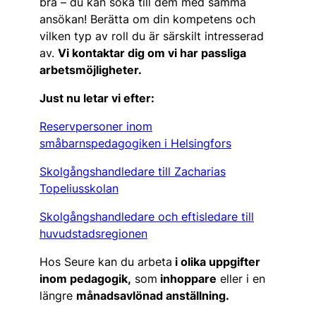
bra – du kan söka till dem med samma
ansökan! Berätta om din kompetens och
vilken typ av roll du är särskilt intresserad
av.
Vi kontaktar dig om vi har passliga
arbetsmöjligheter.
Just nu letar vi efter:
Reservpersoner inom
småbarnspedagogiken i Helsingfors
Skolgångshandledare till Zacharias
Topeliusskolan
Skolgångshandledare och eftisledare till
huvudstadsregionen
Hos Seure kan du arbeta
i olika uppgifter
inom pedagogik,
som
inhoppare
eller i en
längre
månadsavlönad anställning.