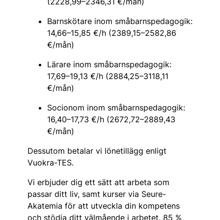
(2228,99–2346,31 €/mån)
Barnskötare inom småbarnspedagogik:
14,66–15,85 €/h (2389,15–2582,86
€/mån)
Lärare inom småbarnspedagogik:
17,69–19,13 €/h (2884,25–3118,11
€/mån)
Socionom inom småbarnspedagogik:
16,40–17,73 €/h (2672,72–2889,43
€/mån)
Dessutom betalar vi lönetillägg enligt
Vuokra-TES.
Vi erbjuder dig ett sätt att arbeta som
passar ditt liv, samt kurser via Seure-
Akatemia för att utveckla din kompetens
och stödja ditt välmående i arbetet. 85 %