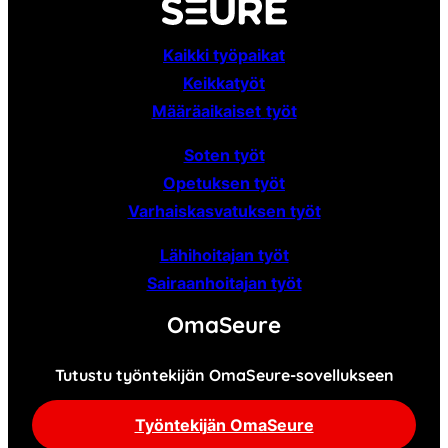
Kaikki työpaikat
Keikkatyöt
Määräaikaiset
työt
Soten työt
Opetuksen työt
Varhaiskasvatuksen työt
Lähihoitajan työt
Sairaanhoitajan työt
OmaSeure
Tutustu työntekijän OmaSeure-sovellukseen
Työntekijän OmaSeure