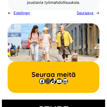
joustavia työmahdollisuuksia.
←
Edellinen
Seuraava
→
Seuraa meitä
Facebook
Instagram
TikTok
YouTube
LinkedIn