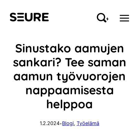
Siirry
sisältöön
Seure
Sinustako aamujen
sankari? Tee saman
aamun työvuorojen
nappaamisesta
helppoa
1.2.2024
Blogi
, 
Työelämä
•