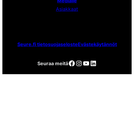
Medialle
Asiakkaat
Seure.fi tietosuojaseloste
Evästekäytännöt
Facebook
Instagram
YouTube
LinkedIn
Seuraa meitä