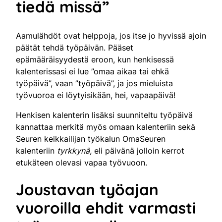
tiedä missä”
Aamulähdöt ovat helppoja, jos itse jo hyvissä ajoin
päätät tehdä työpäivän. Pääset
epämääräisyydestä eroon, kun henkisessä
kalenterissasi ei lue ”omaa aikaa tai ehkä
työpäivä”, vaan ”työpäivä”, ja jos mieluista
työvuoroa ei löytyisikään, hei, vapaapäivä!
Henkisen kalenterin lisäksi suunniteltu työpäivä
kannattaa merkitä myös omaan kalenteriin sekä
Seuren keikkailijan työkalun OmaSeuren
kalenteriin
tyrkkynä,
eli päivänä jolloin kerrot
etukäteen olevasi vapaa työvuoon.
Joustavan työajan
vuoroilla ehdit varmasti