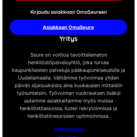
Kirjaudu asiakkaan OmaSeureen
Asiakkaan OmaSeure
Yritys
Seure on voittoa tavoittelematon
henkilöstöpalveluyhtiö, joka turvaa
kaupunkilaisten palveluja pääkaupunkiseudulla ja
Uudellamaalla. Välitämme työvoimaa yhden
päivän sijaisuuksista aina kuukausien mittaisiin
työsuhteisiin. Työvoiman vuokrauksen lisäksi
autamme asiakkaitamme myös muissa
henkilöstöasioissa, kuten rekrytoinnissa ja
henkilöstöresurssien optimoinnissa.
Yhteystiedot