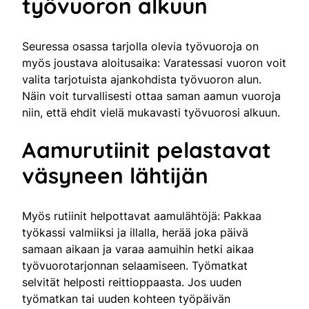
työvuoron alkuun
Seuressa osassa tarjolla olevia työvuoroja on
myös joustava aloitusaika: Varatessasi vuoron voit
valita tarjotuista ajankohdista työvuoron alun.
Näin voit turvallisesti ottaa saman aamun vuoroja
niin, että ehdit vielä mukavasti työvuorosi alkuun.
Aamurutiinit pelastavat
väsyneen lähtijän
Myös rutiinit helpottavat aamulähtöjä: Pakkaa
työkassi valmiiksi ja illalla, herää joka päivä
samaan aikaan ja varaa aamuihin hetki aikaa
työvuorotarjonnan selaamiseen. Työmatkat
selvität helposti reittioppaasta. Jos uuden
työmatkan tai uuden kohteen työpäivän