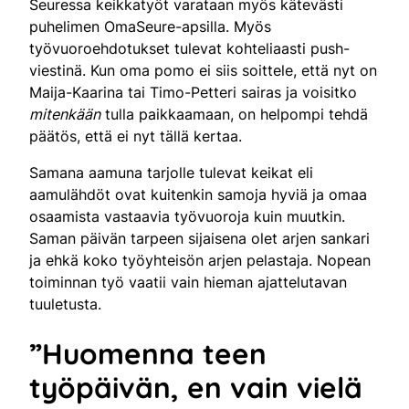
Seuressa keikkatyöt varataan myös kätevästi
puhelimen OmaSeure-apsilla. Myös
työvuoroehdotukset tulevat kohteliaasti push-
viestinä. Kun oma pomo ei siis soittele, että nyt on
Maija-Kaarina tai Timo-Petteri sairas ja voisitko
mitenkään
tulla paikkaamaan, on helpompi tehdä
päätös, että ei nyt tällä kertaa.
Samana aamuna tarjolle tulevat keikat eli
aamulähdöt ovat kuitenkin samoja hyviä ja omaa
osaamista vastaavia työvuoroja kuin muutkin.
Saman päivän tarpeen sijaisena olet arjen sankari
ja ehkä koko työyhteisön arjen pelastaja. Nopean
toiminnan työ vaatii vain hieman ajattelutavan
tuuletusta.
”Huomenna teen
työpäivän, en vain vielä