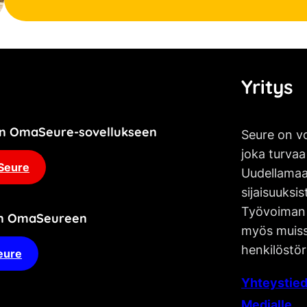
Yritys
jän OmaSeure-sovellukseen
Seure on vo
joka turvaa
Seure
Uudellamaa
sijaisuuksis
Työvoiman 
an OmaSeureen
myös muissa
henkilöstör
eure
Yhteystied
Medialle