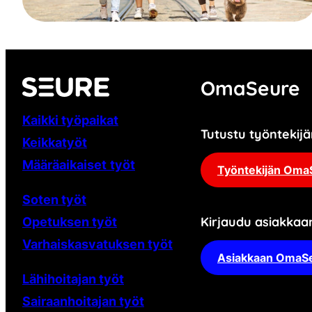
OmaSeure
Kaikki työpaikat
Tutustu työnteki
Keikkatyöt
Määräaikaiset
työt
Työntekijän Oma
Soten työt
Kirjaudu asiakka
Opetuksen työt
Varhaiskasvatuksen työt
Asiakkaan OmaS
Lähihoitajan työt
Sairaanhoitajan työt