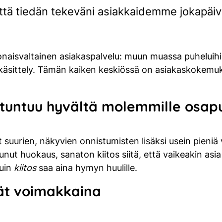
että tiedän tekeväni asiakkaidemme jokapäi
naisvaltainen asiakaspalvelu: muun muassa puheluihi
käsittely. Tämän kaiken keskiössä on asiakaskokemuks
tuntuu hyvältä molemmille osapu
 suurien, näkyvien onnistumisten lisäksi usein pieniä 
ut huokaus, sanaton kiitos siitä, että vaikeakin asia 
kuin
kiitos
saa aina hymyn huulille.
vät voimakkaina