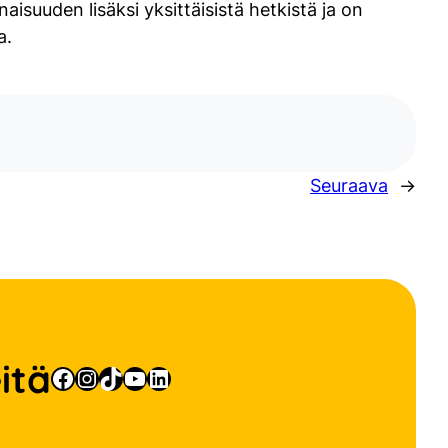
suuden lisäksi yksittäisistä hetkistä ja on
a.
Seuraava
→
itä
Facebook
Instagram
TikTok
YouTube
LinkedIn