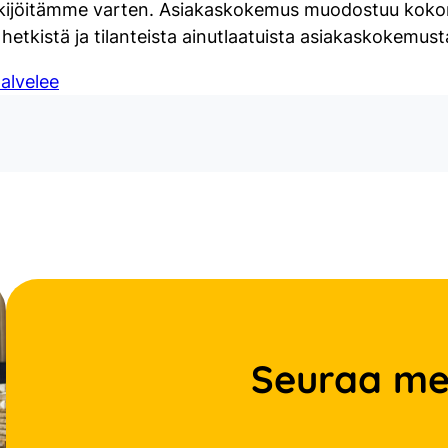
ekijöitämme varten. Asiakaskokemus muodostuu kokonai
kistä ja tilanteista ainutlaatuista asiakaskokemust
alvelee
Seuraa me