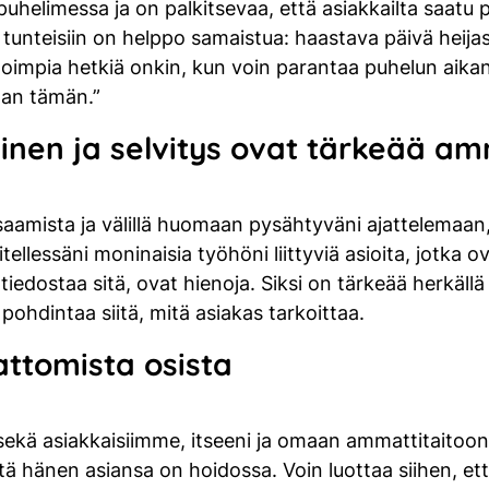
uhelimessa ja on palkitsevaa, että asiakkailta saatu p
tunteisiin on helppo samaistua: haastava päivä heijas
noimpia hetkiä onkin, kun voin parantaa puhelun aikana
dan tämän.”
nen ja selvitys ovat tärkeää am
saamista ja välillä huomaan pysähtyväni ajattelemaan, k
llessäni moninaisia työhöni liittyviä asioita, jotka 
ostaa sitä, ovat hienoja. Siksi on tärkeää herkällä ko
pohdintaa siitä, mitä asiakas tarkoittaa.
ttomista osista
sekä asiakkaisiimme, itseeni ja omaan ammattitaitoon
ttä hänen asiansa on hoidossa. Voin luottaa siihen, ett