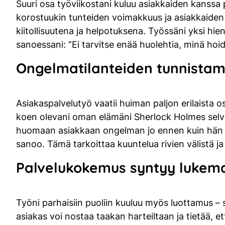
Suuri osa työviikostani kuluu asiakkaiden kanssa p
korostuukin tunteiden voimakkuus ja asiakkaiden 
kiitollisuutena ja helpotuksena. Työssäni yksi hie
sanoessani: ”Ei tarvitse enää huolehtia, minä hoi
Ongelmatilanteiden tunnistami
Asiakaspalvelutyö vaatii huiman paljon erilaista o
koen olevani oman elämäni Sherlock Holmes selvite
huomaan asiakkaan ongelman jo ennen kuin hän tied
sanoo. Tämä tarkoittaa kuuntelua rivien välistä ja 
Palvelukokemus syntyy lukema
Työni parhaisiin puoliin kuuluu myös luottamus – 
asiakas voi nostaa taakan harteiltaan ja tietää, e