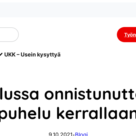
Työn
UKK – Usein kysyttyä
lussa onnistunutt
puhelu kerrallaa
9.10.2021
Blogi
•