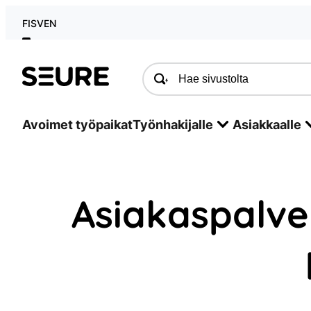
Siirry
FI
SV
EN
sisältöön
Seure
Avoimet työpaikat
Työnhakijalle
Asiakkaalle
Asiakaspalve