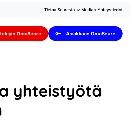
Tietoa Seuresta
Medialle
Yhteystiedot
tekijän OmaSeure
Asiakkaan OmaSeure
a yhteistyötä
n