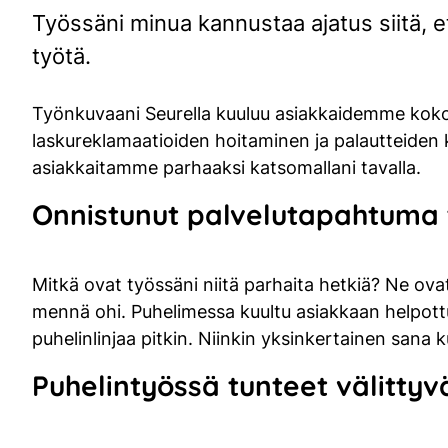
Työssäni minua kannustaa ajatus siitä, 
työtä.
Työnkuvaani Seurella kuuluu asiakkaidemme koko
laskureklamaatioiden hoitaminen ja palautteiden 
asiakkaitamme parhaaksi katsomallani tavalla.
Onnistunut palvelutapahtuma 
Mitkä ovat työssäni niitä parhaita hetkiä? Ne ovat
mennä ohi. Puhelimessa kuultu asiakkaan helpottun
puhelinlinjaa pitkin. Niinkin yksinkertainen sana 
Puhelintyössä tunteet välitty