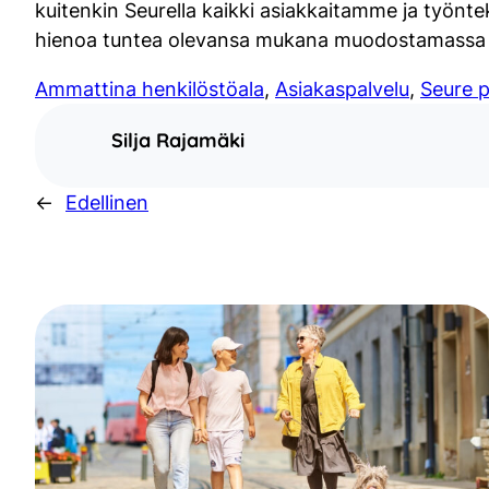
kuitenkin Seurella kaikki asiakkaitamme ja työnt
hienoa tuntea olevansa mukana muodostamassa het
Ammattina henkilöstöala
, 
Asiakaspalvelu
, 
Seure p
Silja Rajamäki
←
Edellinen