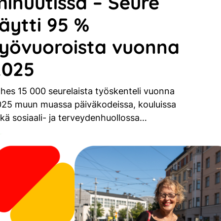
minuutissa – Seure
äytti 95 %
työvuoroista vuonna
2025
hes 15 000 seurelaista työskenteli vuonna
25 muun muassa päiväkodeissa, kouluissa
kä sosiaali- ja terveydenhuollossa…