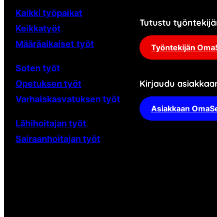
Kaikki työpaikat
Tutustu työnteki
Keikkatyöt
Määräaikaiset
työt
Työntekijän Oma
Soten työt
Kirjaudu asiakka
Opetuksen työt
Varhaiskasvatuksen työt
Asiakkaan OmaS
Lähihoitajan työt
Sairaanhoitajan työt