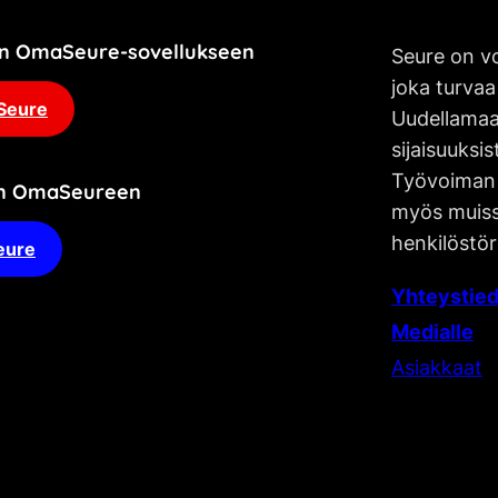
jän OmaSeure-sovellukseen
Seure on vo
joka turvaa
Seure
Uudellamaa
sijaisuuksis
Työvoiman 
an OmaSeureen
myös muissa
henkilöstör
eure
Yhteystied
Medialle
Asiakkaat