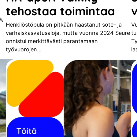
tehostaa toimintaa
ä,
Henkilöstöpula on pitkään haastanut sote- ja
V
varhaiskasvatusaloja, mutta vuonna 2024 Seure
tu
onnistui merkittävästi parantamaan
Ty
työvuorojen…
la