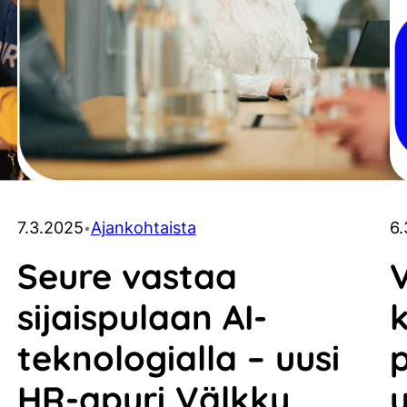
7.3.2025
Ajankohtaista
6
•
Seure vastaa
sijaispulaan AI-
teknologialla – uusi
HR-apuri Välkky