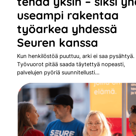
tehdä yksin – siksi y
useampi rakentaa
työarkea yhdessä
Seuren kanssa
Kun henkilöstöä puuttuu, arki ei saa pysähtyä.
Työvuorot pitää saada täytettyä nopeasti,
palvelujen pyöriä suunnitellusti…