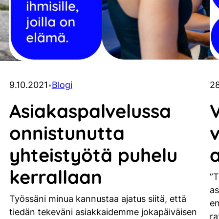
9.10.2021
Blogi
28
•
Asiakaspalvelussa
V
onnistunutta
yhteistyötä puhelu
kerrallaan
”T
as
Työssäni minua kannustaa ajatus siitä, että
e
tiedän tekeväni asiakkaidemme jokapäiväisen
ra