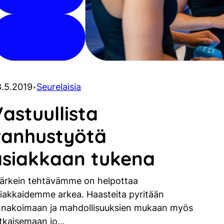
.5.2019
Seurelaisia
•
astuullista
vanhustyötä
asiakkaan tukena
ärkein tehtävämme on helpottaa
iakkaidemme arkea. Haasteita pyritään
nnakoimaan ja mahdollisuuksien mukaan myös
tkaisemaan jo…