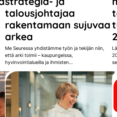
hä
strategia- ja
talousjohtajaa
t
rakentamaan sujuvaa
arkea
Me Seuressa yhdistämme työn ja tekijän niin,
Lä
että arki toimii – kaupungeissa,
20
hyvinvointialueilla ja ihmisten…
se