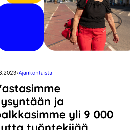
.3.2023
Ajankohtaista
•
Vastasimme
kysyntään ja
palkkasimme yli 9 000
uutta työntekijää