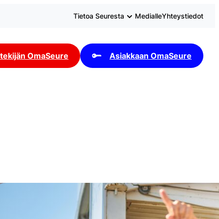
Tietoa Seuresta
Medialle
Yhteystiedot
tekijän OmaSeure
Asiakkaan OmaSeure