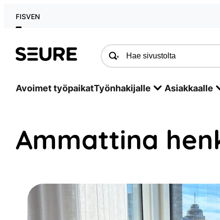
Siirry
FI
SV
EN
sisältöön
Seure
Avoimet työpaikat
Työnhakijalle
Asiakkaalle
Ammattina henk