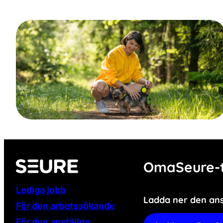
OmaSeure-t
Lediga jobb
Ladda ner den an
För den arbetssökande
För den anställde