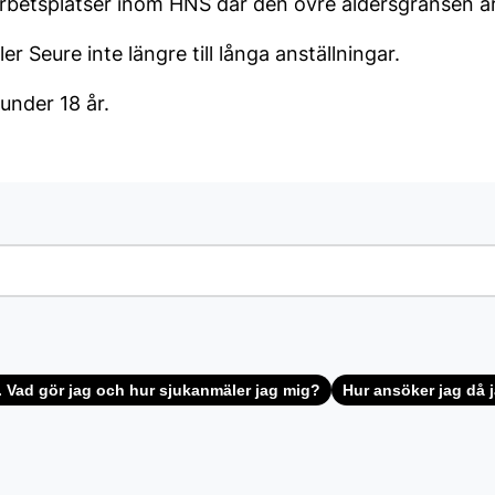
arbetsplatser inom HNS där den övre åldersgränsen är
er Seure inte längre till långa anställningar.
 under 18 år.
. Vad gör jag och hur sjukanmäler jag mig?
Hur ansöker jag då j