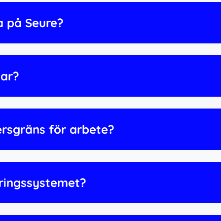
a på Seure?
gar?
dersgräns för arbete?
eringssystemet?