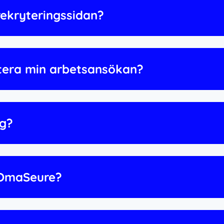
 rekryteringssidan?
atera min arbetsansökan?
ag?
l OmaSeure?