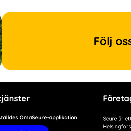
Följ os
jänster
Företa
ställdes OmaSeure-applikation
Seure är et
Helsingfors