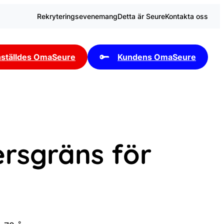
Rekryteringsevenemang
Detta är Seure
Kontakta oss
ställdes OmaSeure
Kundens OmaSeure
ersgräns för