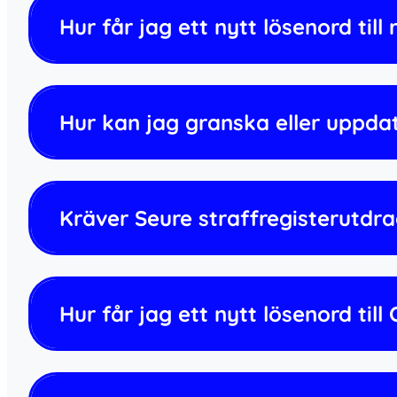
Hur får jag ett nytt lösenord till
Hur kan jag granska eller uppd
Kräver Seure straffregisterutdr
Hur får jag ett nytt lösenord til