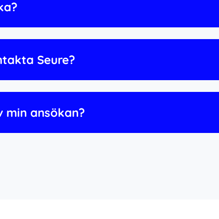
ska?
ontakta Seure?
v min ansökan?