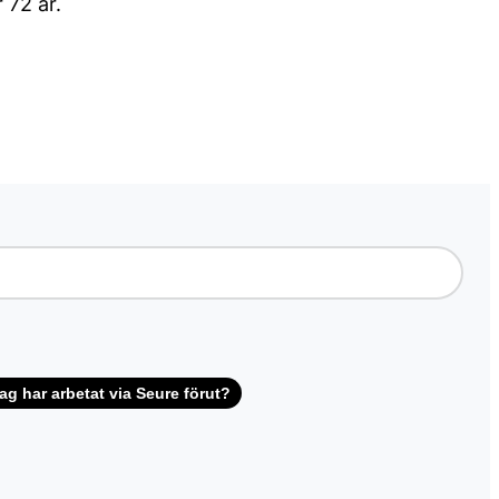
 72 år.
ag har arbetat via Seure förut?