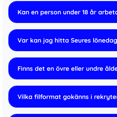
Kan en person under 18 år arbet
Var kan jag hitta Seures löneda
Finns det en övre eller undre ål
Vilka filformat gokänns i rekryt