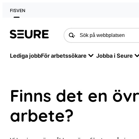
Skip
FI
SV
EN
to
content
Seure
Lediga jobb
För arbetssökare
Jobba i Seure
Finns det en övr
arbete?