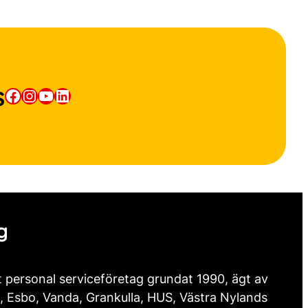
s
Facebook
Instagram
YouTube
LinkedIn
g
t personal serviceföretag grundat 1990, ägt av
, Esbo, Vanda, Grankulla, HUS, Västra Nylands