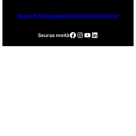
Seure.fi tietosuojaseloste
Evästekäytännöt
Facebook
Instagram
YouTube
LinkedIn
Seuraa meitä