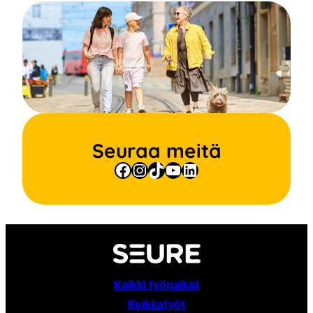
Seuraa meitä
Facebook
Instagram
TikTok
YouTube
LinkedIn
Kaikki työpaikat
Keikkatyöt