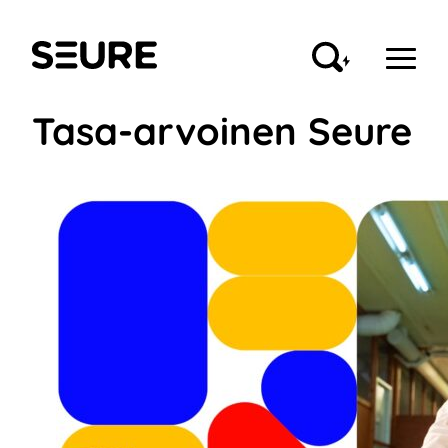
Siirry
sisältöön
Seure
Tasa-arvoinen Seure