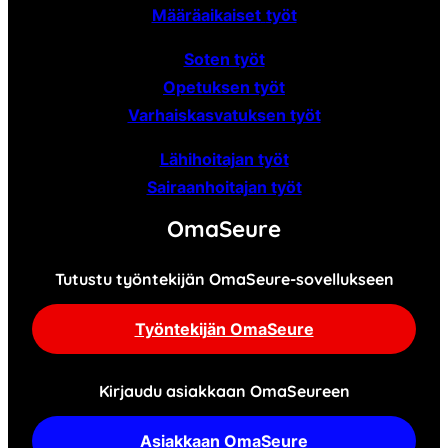
Määräaikaiset
työt
Soten työt
Opetuksen työt
Varhaiskasvatuksen työt
Lähihoitajan työt
Sairaanhoitajan työt
OmaSeure
Tutustu työntekijän OmaSeure-sovellukseen
Työntekijän OmaSeure
Kirjaudu asiakkaan OmaSeureen
Asiakkaan OmaSeure