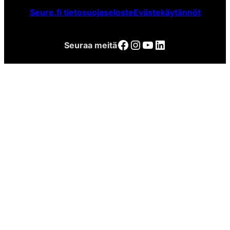
Seure.fi tietosuojaseloste
Evästekäytännöt
Facebook
Instagram
YouTube
LinkedIn
Seuraa meitä