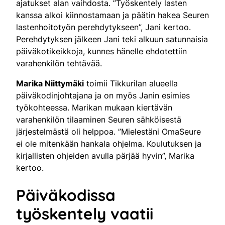
ajatukset alan vaihdosta. ”Työskentely lasten
kanssa alkoi kiinnostamaan ja päätin hakea Seuren
lastenhoitotyön perehdytykseen”, Jani kertoo.
Perehdytyksen jälkeen Jani teki alkuun satunnaisia
päiväkotikeikkoja, kunnes hänelle ehdotettiin
varahenkilön tehtävää.
Marika Niittymäki
toimii Tikkurilan alueella
päiväkodinjohtajana ja on myös Janin esimies
työkohteessa. Marikan mukaan kiertävän
varahenkilön tilaaminen Seuren sähköisestä
järjestelmästä oli helppoa. ”Mielestäni OmaSeure
ei ole mitenkään hankala ohjelma. Koulutuksen ja
kirjallisten ohjeiden avulla pärjää hyvin”, Marika
kertoo.
Päiväkodissa
työskentely vaatii