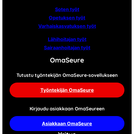
Soten työt
Opetuksen työt
Varhaiskasvatuksen työt
Lähihoitajan työt
Sairaanhoitajan työt
OmaSeure
Tutustu työntekijän OmaSeure-sovellukseen
Työntekijän OmaSeure
Kirjaudu asiakkaan OmaSeureen
Asiakkaan OmaSeure