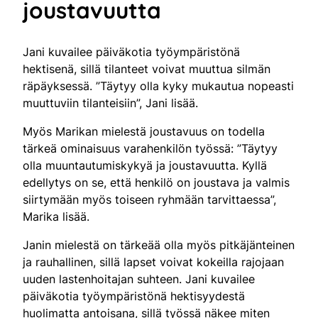
joustavuutta
Jani kuvailee päiväkotia työympäristönä
hektisenä, sillä tilanteet voivat muuttua silmän
räpäyksessä. ”Täytyy olla kyky mukautua nopeasti
muuttuviin tilanteisiin”, Jani lisää.
Myös Marikan mielestä joustavuus on todella
tärkeä ominaisuus varahenkilön työssä: ”Täytyy
olla muuntautumiskykyä ja joustavuutta. Kyllä
edellytys on se, että henkilö on joustava ja valmis
siirtymään myös toiseen ryhmään tarvittaessa”,
Marika lisää.
Janin mielestä on tärkeää olla myös pitkäjänteinen
ja rauhallinen, sillä lapset voivat kokeilla rajojaan
uuden lastenhoitajan suhteen. Jani kuvailee
päiväkotia työympäristönä hektisyydestä
huolimatta antoisana, sillä työssä näkee miten