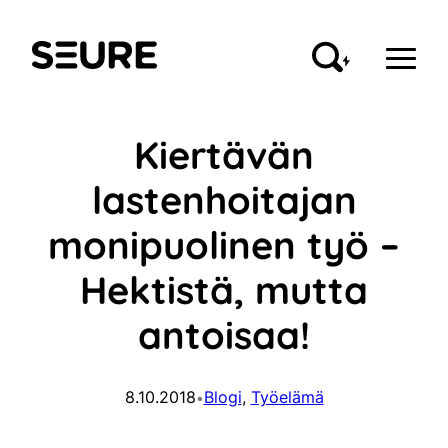
Siirry
sisältöön
Seure
Kiertävän
lastenhoitajan
monipuolinen työ –
Hektistä, mutta
antoisaa!
8.10.2018
Blogi
, 
Työelämä
•