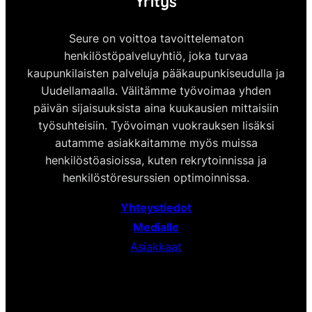
Yritys
Seure on voittoa tavoittelematon
henkilöstöpalveluyhtiö, joka turvaa
kaupunkilaisten palveluja pääkaupunkiseudulla ja
Uudellamaalla. Välitämme työvoimaa yhden
päivän sijaisuuksista aina kuukausien mittaisiin
työsuhteisiin. Työvoiman vuokrauksen lisäksi
autamme asiakkaitamme myös muissa
henkilöstöasioissa, kuten rekrytoinnissa ja
henkilöstöresurssien optimoinnissa.
Yhteystiedot
Medialle
Asiakkaat