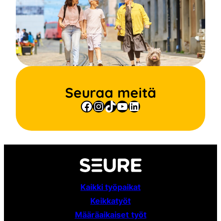
Seuraa meitä
Facebook
Instagram
TikTok
YouTube
LinkedIn
Kaikki työpaikat
Keikkatyöt
Määräaikaiset
työt