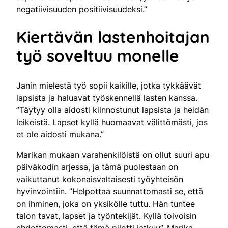
negatiivisuuden positiivisuudeksi.”
Kiertävän lastenhoitajan
työ soveltuu monelle
Janin mielestä työ sopii kaikille, jotka tykkäävät
lapsista ja haluavat työskennellä lasten kanssa.
”Täytyy olla aidosti kiinnostunut lapsista ja heidän
leikeistä. Lapset kyllä huomaavat välittömästi, jos
et ole aidosti mukana.”
Marikan mukaan varahenkilöistä on ollut suuri apu
päiväkodin arjessa, ja tämä puolestaan on
vaikuttanut kokonaisvaltaisesti työyhteisön
hyvinvointiin. ”Helpottaa suunnattomasti se, että
on ihminen, joka on yksikölle tuttu. Hän tuntee
talon tavat, lapset ja työntekijät. Kyllä toivoisin
ehdottomasti, että tämä pilotti jatkuu”, Marika