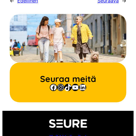
←
Edellinen
Seuraava
→
Seuraa meitä
Facebook
Instagram
TikTok
YouTube
LinkedIn