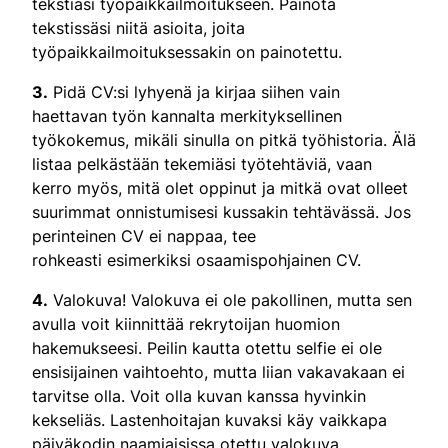
tekstiäsi työpaikkailmoitukseen. Painota
tekstissäsi niitä asioita, joita
työpaikkailmoituksessakin on painotettu.
3.
Pidä CV:si lyhyenä ja kirjaa siihen vain
haettavan työn kannalta merkityksellinen
työkokemus, mikäli sinulla on pitkä työhistoria. Älä
listaa pelkästään tekemiäsi työtehtäviä, vaan
kerro myös, mitä olet oppinut ja mitkä ovat olleet
suurimmat onnistumisesi kussakin tehtävässä. Jos
perinteinen CV ei nappaa, tee
rohkeasti esimerkiksi osaamispohjainen CV.
4.
Valokuva! Valokuva ei ole pakollinen, mutta sen
avulla voit kiinnittää rekrytoijan huomion
hakemukseesi. Peilin kautta otettu selfie ei ole
ensisijainen vaihtoehto, mutta liian vakavakaan ei
tarvitse olla. Voit olla kuvan kanssa hyvinkin
kekseliäs. Lastenhoitajan kuvaksi käy vaikkapa
päiväkodin naamiaisissa otettu valokuva.