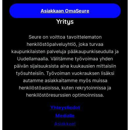
Asiakkaan OmaSeure
Yritys
Seure on voittoa tavoittelematon
henkilöstöpalveluyhtiö, joka turvaa
kaupunkilaisten palveluja pääkaupunkiseudulla ja
Uudellamaalla. Välitämme työvoimaa yhden
päivän sijaisuuksista aina kuukausien mittaisiin
työsuhteisiin. Työvoiman vuokrauksen lisäksi
autamme asiakkaitamme myös muissa
henkilöstöasioissa, kuten rekrytoinnissa ja
henkilöstöresurssien optimoinnissa.
Yhteystiedot
Medialle
Asiakkaat