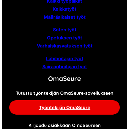
Kaikki työpaikat
Keikkatyöt
Määräaikaiset
työt
Soten työt
Opetuksen työt
Varhaiskasvatuksen työt
Lähihoitajan työt
Sairaanhoitajan työt
OmaSeure
Tutustu työntekijän OmaSeure-sovellukseen
Työntekijän OmaSeure
Kirjaudu asiakkaan OmaSeureen