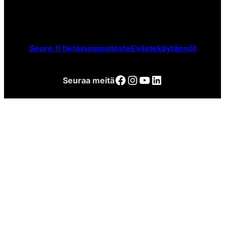
Seure.fi tietosuojaseloste
Evästekäytännöt
Facebook
Instagram
YouTube
LinkedIn
Seuraa meitä