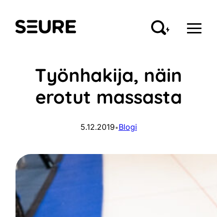
Siirry
sisältöön
Seure
Työnhakija, näin
erotut massasta
5.12.2019
Blogi
•