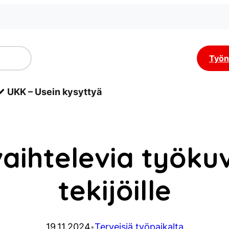
Työn
UKK – Usein kysyttyä
aihtelevia työku
tekijöille
19.11.2024
Terveisiä työpaikalta
•