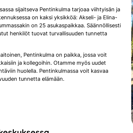
sa sijaitseva Pentinkulma tarjoaa viihtyisän ja
akennuksessa on kaksi yksikköä: Akseli- ja Elina-
 kummassakin on 25 asukaspaikkaa. Säännöllisesti
 tutut henkilöt tuovat turvallisuuden tunnetta
aitoinen, Pentinkulma on paikka, jossa voit
ukkaisiin ja kollegoihin. Otamme myös uudet
täviin huolella. Pentinkulmassa voit kasvaa
tkuvuuden tunnetta elämään.
skeskuksessa