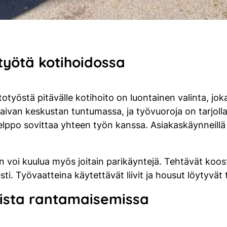
otyötä kotihoidossa
totyöstä pitävälle kotihoito on luontainen valinta, joka
aivan keskustan tuntumassa, ja työvuoroja on tarjolla 
ppo sovittaa yhteen työn kanssa. Asiakaskäynneillä kul
n voi kuulua myös joitain parikäyntejä. Tehtävät koos
ti. Työvaatteina käytettävät liivit ja housut löytyvät 
umista rantamaisemissa