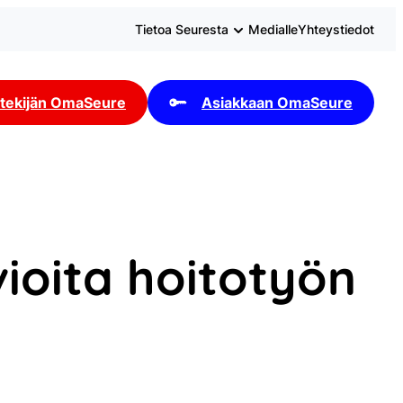
Tietoa Seuresta
Medialle
Yhteystiedot
tekijän OmaSeure
Asiakkaan OmaSeure
vioita hoitotyön