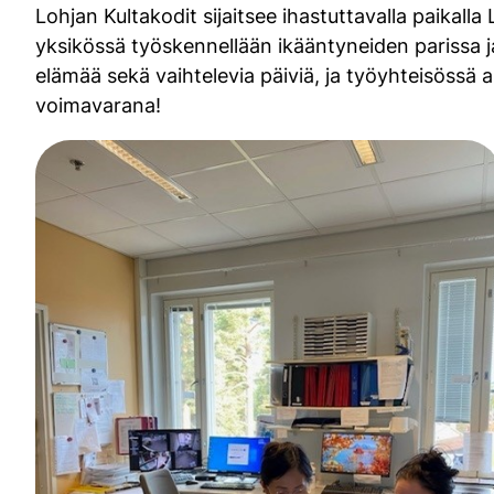
Lohjan Kultakodit sijaitsee ihastuttavalla paika
yksikössä työskennellään ikääntyneiden parissa ja 
elämää sekä vaihtelevia päiviä, ja työyhteisössä
voimavarana!