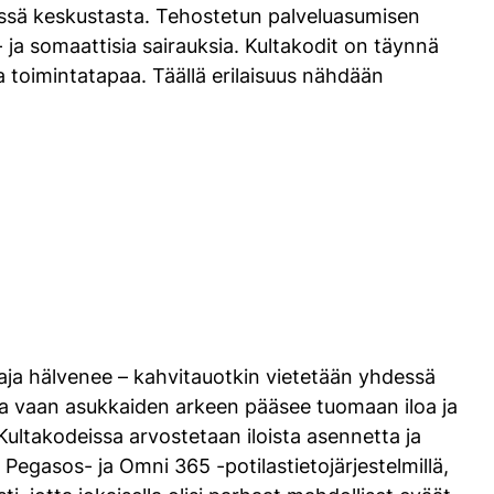
äässä keskustasta. Tehostetun palveluasumisen
- ja somaattisia sairauksia. Kultakodit on täynnä
 toimintatapaa. Täällä erilaisuus nähdään
raja hälvenee – kahvitauotkin vietetään yhdessä
oa vaan asukkaiden arkeen pääsee tuomaan iloa ja
Kultakodeissa arvostetaan iloista asennetta ja
Pegasos- ja Omni 365 -potilastietojärjestelmillä,