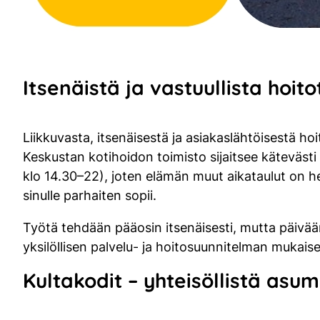
Itsenäistä ja vastuullista hoit
Liikkuvasta, itsenäisestä ja asiakaslähtöisestä hoi
Keskustan kotihoidon toimisto sijaitsee kätevästi 
klo 14.30–22), joten elämän muut aikataulut on hel
sinulle parhaiten sopii.
Työtä tehdään pääosin itsenäisesti, mutta päivää
yksilöllisen palvelu- ja hoitosuunnitelman mukaises
Kultakodit – yhteisöllistä as