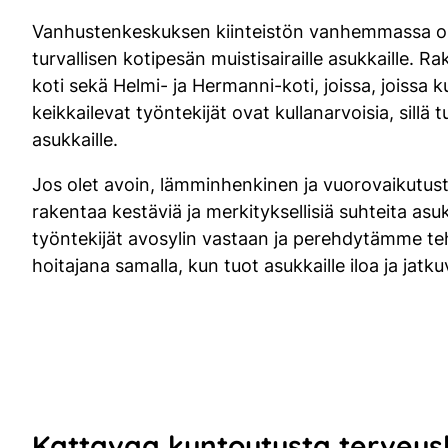
Vanhustenkeskuksen kiinteistön vanhemmassa osas
turvallisen kotipesän muistisairaille asukkaille. R
koti sekä Helmi- ja Hermanni-koti, joissa, joissa
keikkailevat työntekijät ovat kullanarvoisia, sillä
asukkaille.
Jos olet avoin, lämminhenkinen ja vuorovaikutust
rakentaa kestäviä ja merkityksellisiä suhteita as
työntekijät avosylin vastaan ja perehdytämme teh
hoitajana samalla, kun tuot asukkaille iloa ja ja
Kattavaa kuntoutusta tervey