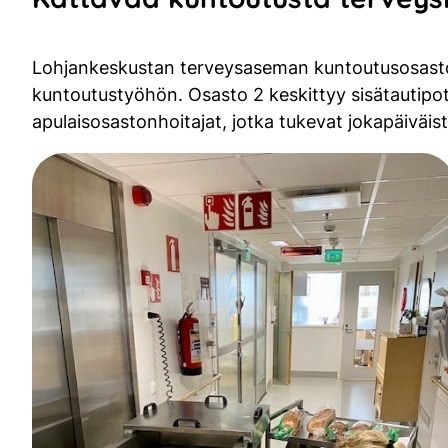
Lohjankeskustan terveysaseman kuntoutusosastoil
kuntoutustyöhön. Osasto 2 keskittyy sisätautipotilais
apulaisosastonhoitajat, jotka tukevat jokapäiväist