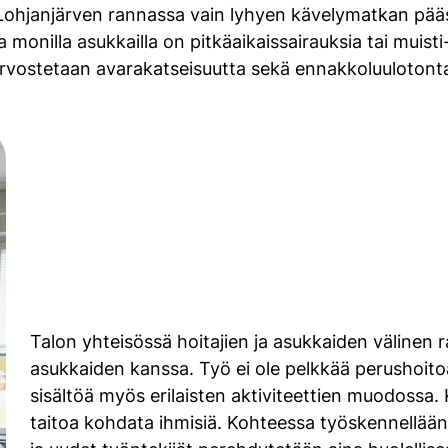
lla Lohjanjärven rannassa vain lyhyen kävelymatkan p
monilla asukkailla on pitkäaikaissairauksia tai muisti
 arvostetaan avarakatseisuutta sekä ennakkoluulotonta
Talon yhteisössä hoitajien ja asukkaiden välinen 
asukkaiden kanssa. Työ ei ole pelkkää perushoit
sisältöä myös erilaisten aktiviteettien muodossa. 
taitoa kohdata ihmisiä. Kohteessa työskennellään 