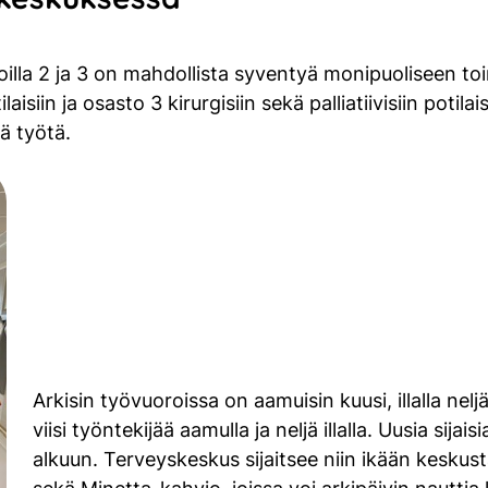
la 2 ja 3 on mahdollista syventyä monipuoliseen toi
iin ja osasto 3 kirurgisiin sekä palliatiivisiin potilais
ä työtä.
Arkisin työvuoroissa on aamuisin kuusi, illalla neljä
viisi työntekijää aamulla ja neljä illalla. Uusia sij
alkuun. Terveyskeskus sijaitsee niin ikään kesku