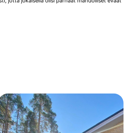
i, jotta jokaisella olisi parhaat mahdolliset eväät