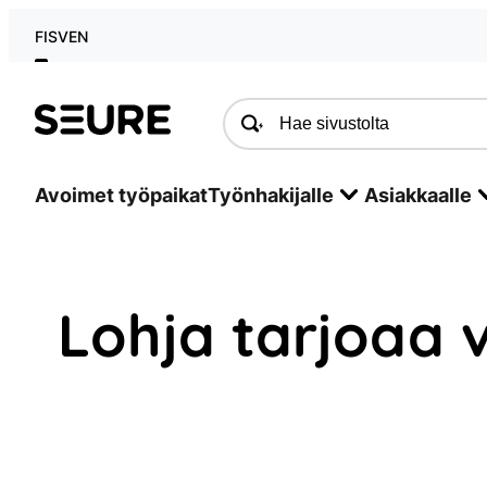
Siirry
FI
SV
EN
sisältöön
Seure
Avoimet työpaikat
Työnhakijalle
Asiakkaalle
Lohja tarjoaa v