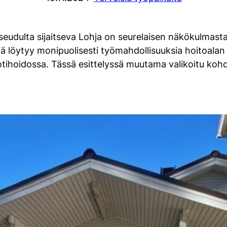
udulta sijaitseva Lohja on seurelaisen näkökulmasta
 löytyy monipuolisesti työmahdollisuuksia hoitoalan am
tihoidossa. Tässä esittelyssä muutama valikoitu koh