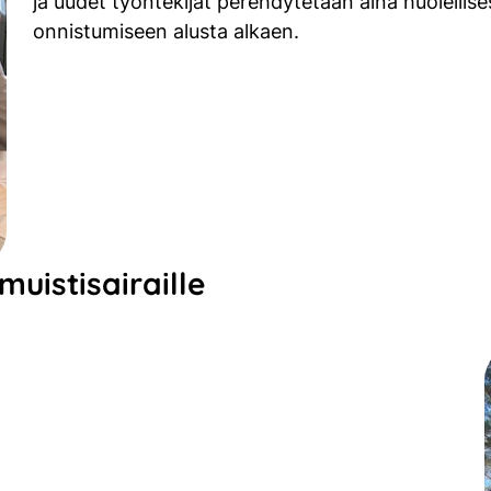
ja uudet työntekijät perehdytetään aina huolellisest
onnistumiseen alusta alkaen.
muistisairaille