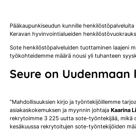
Pääkaupunkiseudun kunnille henkilöstöpalveluita 
Keravan hyvinvointialueiden henkilöstövuokrauk
Sote henkilöstöpalveluiden tuottaminen laajeni me
työkohteidemme määrä nousi yli tuhanteen syysk
Seure on Uudenmaan la
”Mahdollisuuksien kirjo ja työntekijöillemme tar
asiakaskokemuksen ja myynnin johtaja
Kaarina L
rekrytoimme 3 225 uutta sote-työntekijää, mikä 
kesäkuussa rekrytoitujen sote-työntekijöiden mää