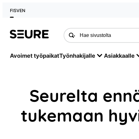
Siirry
FI
SV
EN
sisältöön
Seure
Avoimet työpaikat
Työnhakijalle
Asiakkaalle
Seurelta enn
tukemaan hyvi