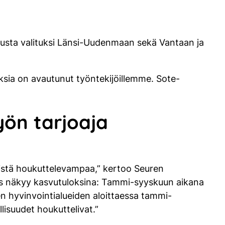
lusta valituksi Länsi-Uudenmaan sekä Vantaan ja
uksia on avautunut työntekijöillemme. Sote-
ön tarjoaja
tistä houkuttelevampaa,” kertoo Seuren
s näkyy kasvutuloksina: Tammi-syyskuun aikana
n hyvinvointialueiden aloittaessa tammi-
isuudet houkuttelivat.”