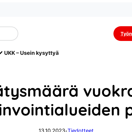
Työn
UKK – Usein kysyttyä
ätysmäärä vuokra
nvointialueiden p
13.10.2023
Tiedotteet
•