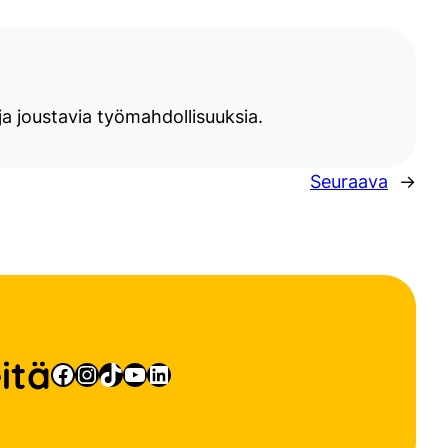
a joustavia työmahdollisuuksia.
Seuraava
→
itä
Facebook
Instagram
TikTok
YouTube
LinkedIn