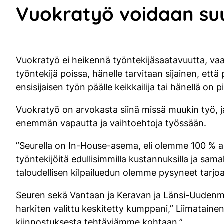
Vuokratyö voidaan su
Vuokratyö ei heikennä työntekijäsaatavuutta, va
työntekijä poissa, hänelle tarvitaan sijainen, että 
ensisijaisen työn päälle keikkailija tai hänellä o
Vuokratyö on arvokasta siinä missä muukin työ, j
enemmän vapautta ja vaihtoehtoja työssään.
”Seurella on In-House-asema, eli olemme 100 % 
työntekijöitä edullisimmilla kustannuksilla ja sama
taloudellisen kilpailuedun olemme pysyneet tarjo
Seuren sekä Vantaan ja Keravan ja Länsi-Uudenm
harkiten valittu keskitetty kumppani,” Liimataine
kiinnostuksesta tehtäviämme kohtaan.”