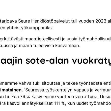
tarjoava Seure Henkilöstöpalvelut tuli vuoden 2023 a
sen yhteistyökumppaniksi.
rkittävästi maantieteellisesti ja uusia työmahdollisu
uussa ja määrä tulee vielä kasvamaan.
ajin sote-alan vuokraty
joamamme vahva tuki sitouttaa ja tekee työnteosta en
iimatainen.
”Seuressa työskentelyn vapaus ja varmuu
on huikea 79 % kasvu viime vuoteen verrattuna. Uusie
rä kasvoi ennätykselliset 111 %, kun uudet työmahdoll