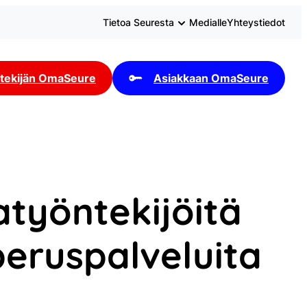
Tietoa Seuresta
Medialle
Yhteystiedot
tekijän OmaSeure
Asiakkaan OmaSeure
työntekijöitä
eruspalveluita