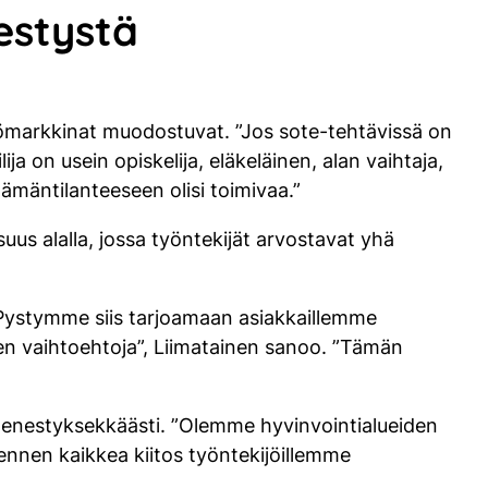
estystä
yömarkkinat muodostuvat. ”Jos sote-tehtävissä on
ja on usein opiskelija, eläkeläinen, alan vaihtaja,
lämäntilanteeseen olisi toimivaa.”
us alalla, jossa työntekijät arvostavat yhä
Pystymme siis tarjoamaan asiakkaillemme
niten vaihtoehtoja”, Liimatainen sanoo. ”Tämän
menestyksekkäästi. ”Olemme hyvinvointialueiden
 ennen kaikkea kiitos työntekijöillemme