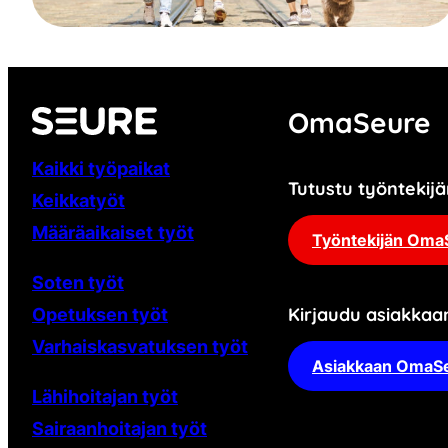
OmaSeure
Kaikki työpaikat
Tutustu työnteki
Keikkatyöt
Määräaikaiset
työt
Työntekijän Oma
Soten työt
Kirjaudu asiakka
Opetuksen työt
Varhaiskasvatuksen työt
Asiakkaan OmaS
Lähihoitajan työt
Sairaanhoitajan työt