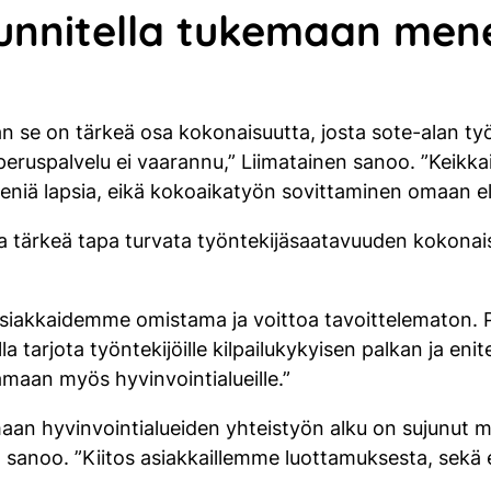
unnitella tukemaan men
an se on tärkeä osa kokonaisuutta, josta sote-alan t
peruspalvelu ei vaarannu,” Liimatainen sanoo. ”Keikkaili
n pieniä lapsia, eikä kokoaikatyön sovittaminen omaan e
a tärkeä tapa turvata työntekijäsaatavuuden kokonaisu
asiakkaidemme omistama ja voittoa tavoittelematon. 
lla tarjota työntekijöille kilpailukykyisen palkan ja e
amaan myös hyvinvointialueille.”
aan hyvinvointialueiden yhteistyön alku on sujunut 
n sanoo. ”Kiitos asiakkaillemme luottamuksesta, sekä