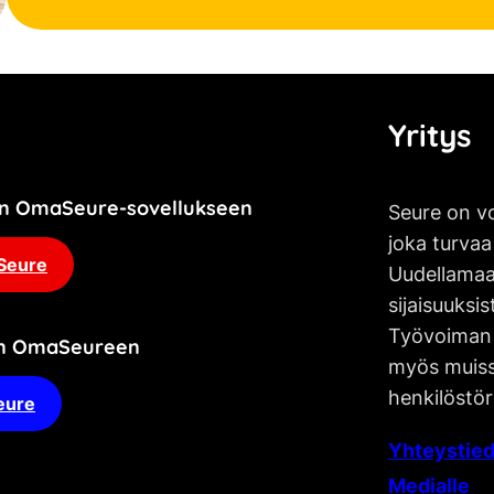
Yritys
jän OmaSeure-sovellukseen
Seure on vo
joka turvaa
Seure
Uudellamaa
sijaisuuksis
Työvoiman 
an OmaSeureen
myös muissa
henkilöstör
eure
Yhteystied
Medialle