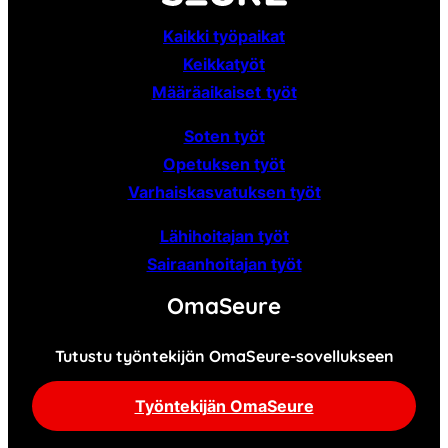
Kaikki työpaikat
Keikkatyöt
Määräaikaiset
työt
Soten työt
Opetuksen työt
Varhaiskasvatuksen työt
Lähihoitajan työt
Sairaanhoitajan työt
OmaSeure
Tutustu työntekijän OmaSeure-sovellukseen
Työntekijän OmaSeure