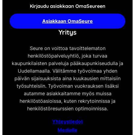
Kirjaudu asiakkaan OmaSeureen
Asiakkaan OmaSeure
Yritys
Seure on voittoa tavoittelematon
henkilöstöpalveluyhtiö, joka turvaa
kaupunkilaisten palveluja pääkaupunkiseudulla ja
Uudellamaalla. Välitämme työvoimaa yhden
päivän sijaisuuksista aina kuukausien mittaisiin
työsuhteisiin. Työvoiman vuokrauksen lisäksi
autamme asiakkaitamme myös muissa
henkilöstöasioissa, kuten rekrytoinnissa ja
henkilöstöresurssien optimoinnissa.
Yhteystiedot
Medialle