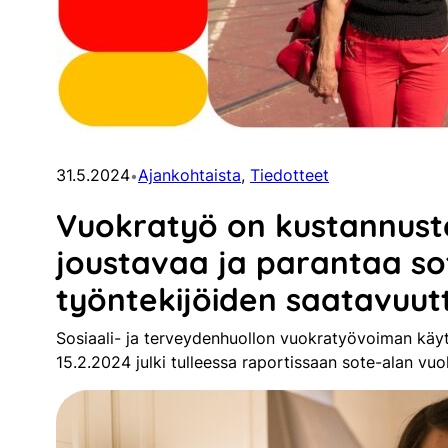
31.5.2024
Ajankohtaista
, 
Tiedotteet
•
Vuokratyö on kustannust
joustavaa ja parantaa so
työntekijöiden saatavuut
Sosiaali- ja terveydenhuollon vuokratyövoiman käytt
15.2.2024 julki tulleessa raportissaan sote-alan vu