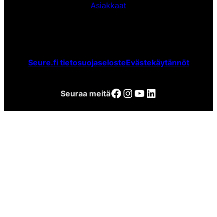
Asiakkaat
Seure.fi tietosuojaseloste
Evästekäytännöt
Facebook
Instagram
YouTube
LinkedIn
Seuraa meitä