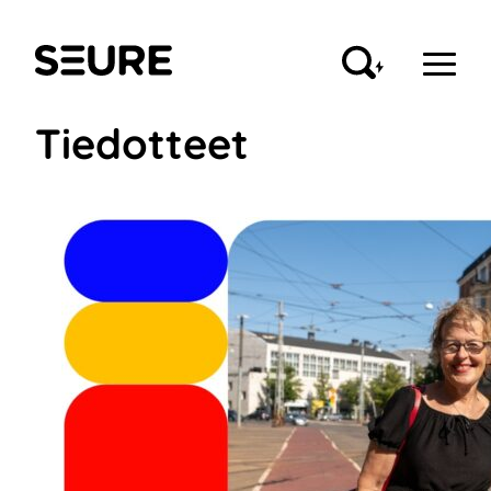
Siirry
sisältöön
Seure
Tiedotteet