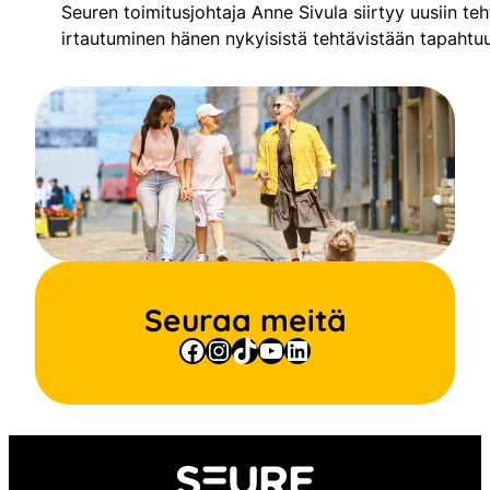
Seuren toimitusjohtaja Anne Sivula siirtyy uusiin teh
irtautuminen hänen nykyisistä tehtävistään tapaht
Seuraa meitä
Facebook
Instagram
TikTok
YouTube
LinkedIn