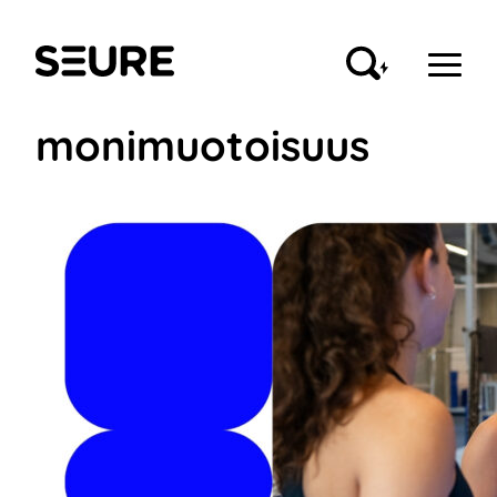
Siirry
sisältöön
Seure
monimuotoisuus