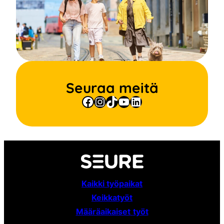
Seuraa meitä
Facebook
Instagram
TikTok
YouTube
LinkedIn
Kaikki työpaikat
Keikkatyöt
Määräaikaiset
työt