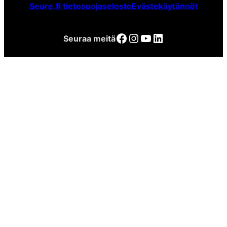
Seure.fi tietosuojaseloste
Evästekäytännöt
Facebook
Instagram
YouTube
LinkedIn
Seuraa meitä