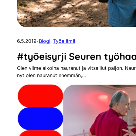
6.5.2019
Blogi
, 
Työelämä
•
#työeisyrji Seuren työhaa
Olen viime aikoina nauranut ja vitsaillut paljon. Nau
nyt olen nauranut enemmän,…