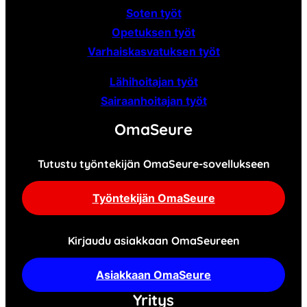
Soten työt
Opetuksen työt
Varhaiskasvatuksen työt
Lähihoitajan työt
Sairaanhoitajan työt
OmaSeure
Tutustu työntekijän OmaSeure-sovellukseen
Työntekijän OmaSeure
Kirjaudu asiakkaan OmaSeureen
Asiakkaan OmaSeure
Yritys