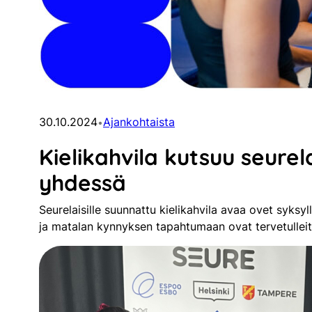
30.10.2024
Ajankohtaista
•
Kielikahvila kutsuu seure
yhdessä
Seurelaisille suunnattu kielikahvila avaa ovet syksy
ja matalan kynnyksen tapahtumaan ovat tervetullei