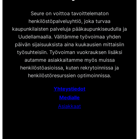
Seure on voittoa tavoittelematon
henkilöstöpalveluyhtiö, joka turvaa
kaupunkilaisten palveluja pääkaupunkiseudulla ja
Uudellamaalla. Välitämme työvoimaa yhden
päivän sijaisuuksista aina kuukausien mittaisiin
työsuhteisiin. Työvoiman vuokrauksen lisäksi
autamme asiakkaitamme myös muissa
henkilöstöasioissa, kuten rekrytoinnissa ja
henkilöstöresurssien optimoinnissa.
Yhteystiedot
Medialle
Asiakkaat