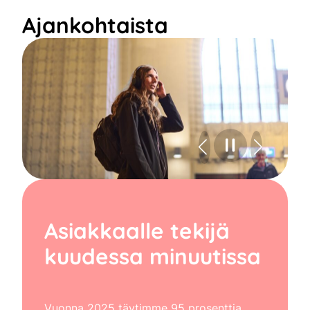
Ajankohtaista
Asiakkaalle tekijä
kuudessa minuutissa
Vuonna 2025 täytimme 95 prosenttia