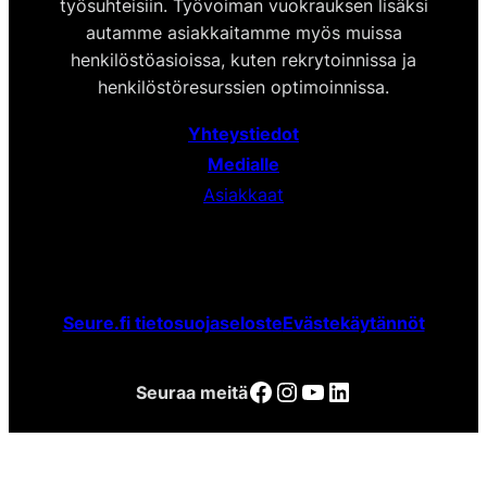
työsuhteisiin. Työvoiman vuokrauksen lisäksi
autamme asiakkaitamme myös muissa
henkilöstöasioissa, kuten rekrytoinnissa ja
henkilöstöresurssien optimoinnissa.
Yhteystiedot
Medialle
Asiakkaat
Seure.fi tietosuojaseloste
Evästekäytännöt
Facebook
Instagram
YouTube
LinkedIn
Seuraa meitä