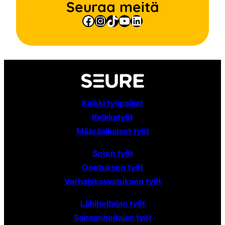
Seuraa meitä
Facebook
Instagram
TikTok
YouTube
LinkedIn
Kaikki työpaikat
Keikkatyöt
Määräaikaiset
työt
Soten työt
Opetuksen työt
Varhaiskasvatuksen työt
Lähihoitajan työt
Sairaanhoitajan työt