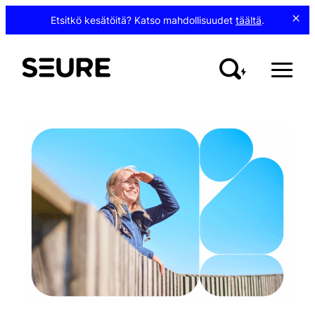
Siirry
Etsitkö kesätöitä? Katso mahdollisuudet
täältä
.
sisältöön
Seure