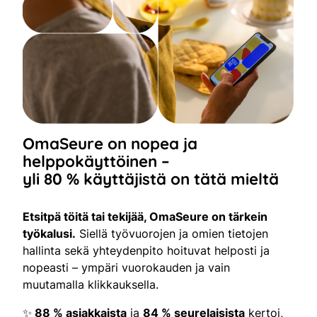
OmaSeure on nopea ja
helppokäyttöinen –
yli 80 % käyttäjistä on tätä mieltä
Etsitpä töitä tai tekijää, OmaSeure on tärkein
työkalusi.
Siellä työvuorojen ja omien tietojen
hallinta sekä yhteydenpito hoituvat helposti ja
nopeasti – ympäri vuorokauden ja vain
muutamalla klikkauksella.
✨
88 % asiakkaista
ja
84 % seurelaisista
kertoi,