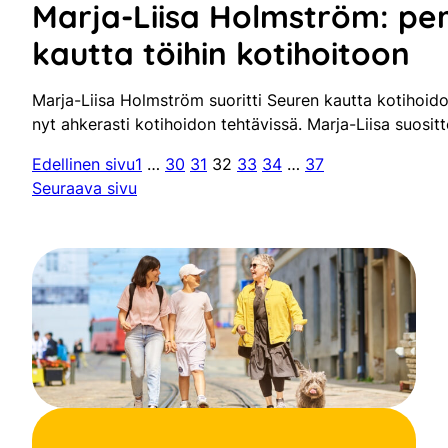
Marja-Liisa Holmström: pe
kautta töihin kotihoitoon
Marja-Liisa Holmström suoritti Seuren kautta kotihoid
nyt ahkerasti kotihoidon tehtävissä. Marja-Liisa suosit
Edellinen sivu
1
…
30
31
32
33
34
…
37
Seuraava sivu