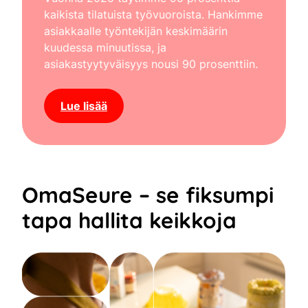
kaikista tilatuista työvuoroista. Hankimme
asiakkaalle työntekijän keskimäärin
kuudessa minuutissa, ja
asiakastyytyväisyys nousi 90 prosenttiin.
Lue lisää
OmaSeure – se fiksumpi
tapa hallita keikkoja