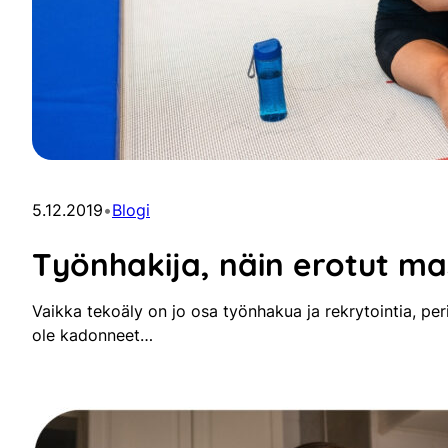
5.12.2019
•
Blogi
Työnhakija, näin erotut m
Vaikka tekoäly on jo osa työnhakua ja rekrytointia, pe
ole kadonneet…