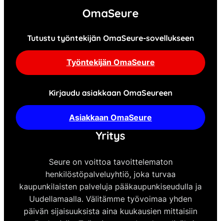
OmaSeure
Tutustu työntekijän OmaSeure-sovellukseen
Työntekijän OmaSeure
Kirjaudu asiakkaan OmaSeureen
Asiakkaan OmaSeure
Yritys
Seure on voittoa tavoittelematon
henkilöstöpalveluyhtiö, joka turvaa
kaupunkilaisten palveluja pääkaupunkiseudulla ja
Uudellamaalla. Välitämme työvoimaa yhden
päivän sijaisuuksista aina kuukausien mittaisiin