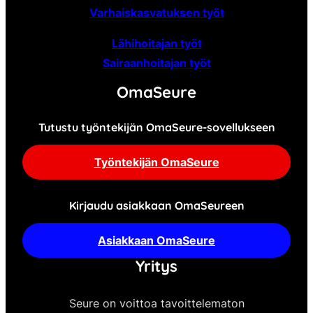
Varhaiskasvatuksen työt
Lähihoitajan työt
Sairaanhoitajan työt
OmaSeure
Tutustu työntekijän OmaSeure-sovellukseen
Työntekijän OmaSeure
Kirjaudu asiakkaan OmaSeureen
Asiakkaan OmaSeure
Yritys
Seure on voittoa tavoittelematon