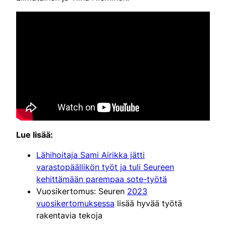
Lue lisää:
Lähihoitaja Sami Airikka jätti
varastopäällikön työt ja tuli Seureen
kehittämään parempaa sote-työtä
Vuosikertomus: Seuren
2023
vuosikertomuksessa
lisää hyvää työtä
rakentavia tekoja