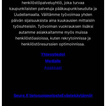
henkilöstöpalveluyhtiö, joka turvaa
kaupunkilaisten palveluja pääkaupunkiseudulla ja
Uudellamaalla. Välitämme työvoimaa yhden
päivän sijaisuuksista aina kuukausien mittaisiin
työsuhteisiin. Työvoiman vuokrauksen lisäksi
autamme asiakkaitamme myös muissa
henkilöstöasioissa, kuten rekrytoinnissa ja
henkilöstöresurssien optimoinnissa.
Yhteystiedot
Medialle
Asiakkaat
Seure.fi tietosuojaseloste
Evästekäytännöt