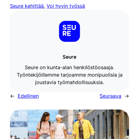
Seure kehittää
, 
Voi hyvin työssä
Seure
Seure on kunta-alan henkilöstöosaaja.
Työntekijöillemme tarjoamme monipuolisia ja
joustavia työmahdollisuuksia.
←
Edellinen
Seuraava
→