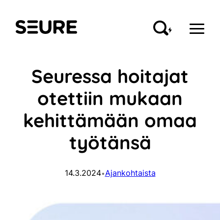
Siirry
sisältöön
Seure
Seuressa hoitajat
otettiin mukaan
kehittämään omaa
työtänsä
14.3.2024
Ajankohtaista
•