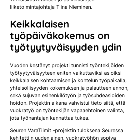
liiketoimintajohtaja Tiina Nieminen.
Keikkalaisen
työpäiväkokemus on
työtyytyväisyyden ydin
Vuoden kestänyt projekti tunnisti työntekijöiden
työtyytyväisyyteen eniten vaikuttaviksi asioiksi
keikkalaisen kohtaamisen ja kohtelun työpaikalla,
yhteisöllisyyden kokemuksen ja palautteen annon,
sekä sujuvan esihenkilötyön ja työsuhdeasioiden
hoidon. Projektin aikana vahvistui tieto siitä, että
vuokratyö on työntekijän vapaaehtoinen valinta,
jota työnantajan kannattaa tukea.
Seuren VaraTiimit -projektin tuloksena Seuressa
kehitettiin uudenlainen, vuokratyöhön sopiva