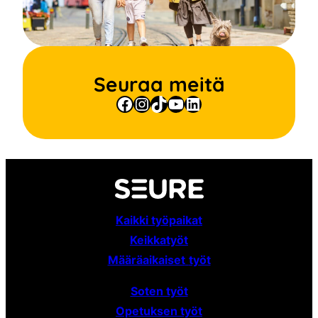
Seuraa meitä
Facebook
Instagram
TikTok
YouTube
LinkedIn
Kaikki työpaikat
Keikkatyöt
Määräaikaiset
työt
Soten työt
Opetuksen työt