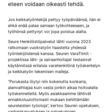
eteen voidaan oikeasti tehdä.
Jos keikkatyöntekijä pettyy työpäiväänsä, hän ei
ehkä enää palaa samaan työkohteeseen, ja
työhönsä pettynyt voi jopa poistua alalta.
Seure Henkilöstöpalvelut lähti vuonna 2023
ratkomaan vuokratyön haasteita yhdessä
työntekijöidensä kanssa. Seuren VaraTiimit -
projektissa lähi- ja sairaanhoitajat testasivat
käytännössä erilaisia varahenkilönä työskentelyn
ja keikkatyön tekemisen malleja.
”Porukasta löytyi niin kokenutta konkaria,
alanvaihtajaa kuin vasta jonkin aikaa hoitoalalla
työskennelleitä. Myös asiakkaamme lähtivät
ennakkoluulottomasti mukaan kehittämään
seurelaisten työoloja”, kertoo Seuren opetuksen,
varhaiskasvatuksen ja palvelualojen