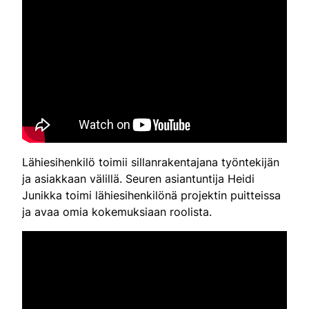
Lähiesihenkilö toimii sillanrakentajana työntekijän
ja asiakkaan välillä. Seuren asiantuntija Heidi
Junikka toimi lähiesihenkilönä projektin puitteissa
ja avaa omia kokemuksiaan roolista.