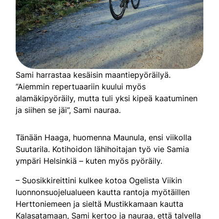
Sami harrastaa kesäisin maantiepyöräilyä.
”Aiemmin repertuaariin kuului myös
alamäkipyöräily, mutta tuli yksi kipeä kaatuminen
ja siihen se jäi”, Sami nauraa.
Tänään Haaga, huomenna Maunula, ensi viikolla
Suutarila. Kotihoidon lähihoitajan työ vie Samia
ympäri Helsinkiä – kuten myös pyöräily.
– Suosikkireittini kulkee kotoa Ogelista Viikin
luonnonsuojelualueen kautta rantoja myötäillen
Herttoniemeen ja sieltä Mustikkamaan kautta
Kalasatamaan, Sami kertoo ja nauraa, että talvella