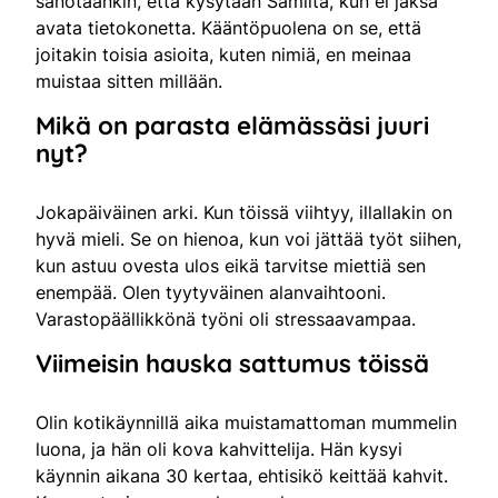
sanotaankin, että kysytään Samilta, kun ei jaksa
avata tietokonetta. Kääntöpuolena on se, että
joitakin toisia asioita, kuten nimiä, en meinaa
muistaa sitten millään.
Mikä on parasta elämässäsi juuri
nyt?
Jokapäiväinen arki. Kun töissä viihtyy, illallakin on
hyvä mieli. Se on hienoa, kun voi jättää työt siihen,
kun astuu ovesta ulos eikä tarvitse miettiä sen
enempää. Olen tyytyväinen alanvaihtooni.
Varastopäällikkönä työni oli stressaavampaa.
Viimeisin hauska sattumus töissä
Olin kotikäynnillä aika muistamattoman mummelin
luona, ja hän oli kova kahvittelija. Hän kysyi
käynnin aikana 30 kertaa, ehtisikö keittää kahvit.