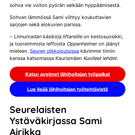
sohva vie voiton pyörän selkään hyppäämisestä.
Sohvan lämmössä Sami viihtyy koukuttavien
sarjojen sekä elokuvien parissa.
–
Linnunradan käsikirja liftareille
on kestosuosikki,
ja tuoreimmista leffoista
Oppenheimer
on jäänyt
mieleen.
Seuren pikkujouluissa
kävimme tiimin
kanssa katsomassa Kaurismäen
Kuolleet lehdet
.
Katso avoimet lähihoitajan työpaikat
Lue lisää lähihoitajan työtehtävistä
Seurelaisten
Ystäväkirjassa Sami
Airikka