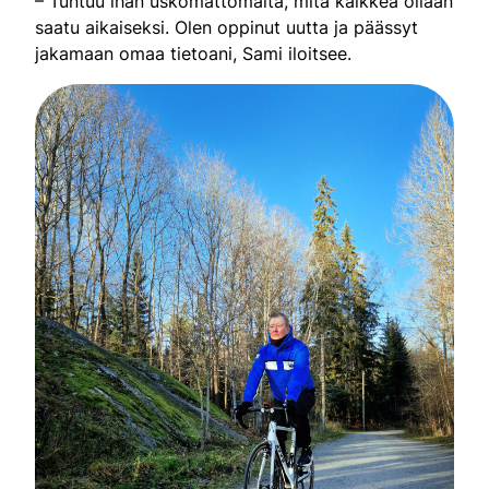
– Tuntuu ihan uskomattomalta, mitä kaikkea ollaan
saatu aikaiseksi. Olen oppinut uutta ja päässyt
jakamaan omaa tietoani, Sami iloitsee.