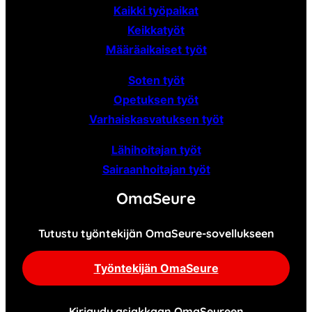
Kaikki työpaikat
Keikkatyöt
Määräaikaiset
työt
Soten työt
Opetuksen työt
Varhaiskasvatuksen työt
Lähihoitajan työt
Sairaanhoitajan työt
OmaSeure
Tutustu työntekijän OmaSeure-sovellukseen
Työntekijän OmaSeure
Kirjaudu asiakkaan OmaSeureen