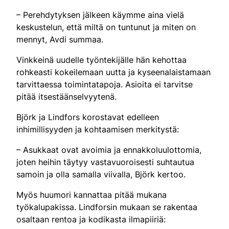
– Perehdytyksen jälkeen käymme aina vielä
keskustelun, että miltä on tuntunut ja miten on
mennyt, Avdi summaa.
Vinkkeinä uudelle työntekijälle hän kehottaa
rohkeasti kokeilemaan uutta ja kyseenalaistamaan
tarvittaessa toimintatapoja. Asioita ei tarvitse
pitää itsestäänselvyytenä.
Björk ja Lindfors korostavat edelleen
inhimillisyyden ja kohtaamisen merkitystä:
– Asukkaat ovat avoimia ja ennakkoluulottomia,
joten heihin täytyy vastavuoroisesti suhtautua
samoin ja olla samalla viivalla, Björk kertoo.
Myös huumori kannattaa pitää mukana
työkalupakissa. Lindforsin mukaan se rakentaa
osaltaan rentoa ja kodikasta ilmapiiriä: