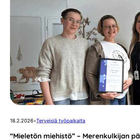
18.2.2026
•
Terveisiä työpaikalta
“Mieletön miehistö” – Merenkulkijan p