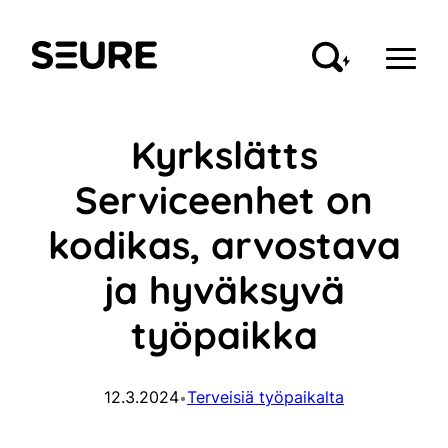
Siirry
sisältöön
Seure
Kyrkslätts
Serviceenhet on
kodikas, arvostava
ja hyväksyvä
työpaikka
12.3.2024
Terveisiä työpaikalta
•