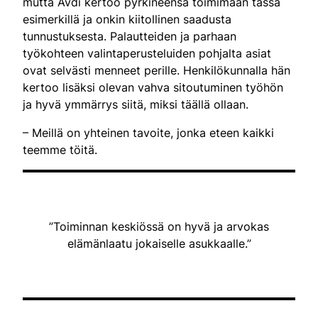
mutta Avdi kertoo pyrkineensä toimimaan tässä
esimerkillä ja onkin kiitollinen saadusta
tunnustuksesta. Palautteiden ja parhaan
työkohteen valintaperusteluiden pohjalta asiat
ovat selvästi menneet perille. Henkilökunnalla hän
kertoo lisäksi olevan vahva sitoutuminen työhön
ja hyvä ymmärrys siitä, miksi täällä ollaan.
– Meillä on yhteinen tavoite, jonka eteen kaikki
teemme töitä.
”Toiminnan keskiössä on hyvä ja arvokas
elämänlaatu jokaiselle asukkaalle.”