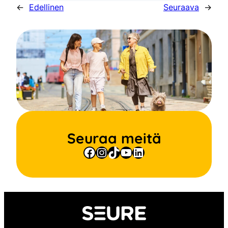
←
Edellinen
Seuraava
→
Seuraa meitä
Facebook
Instagram
TikTok
YouTube
LinkedIn