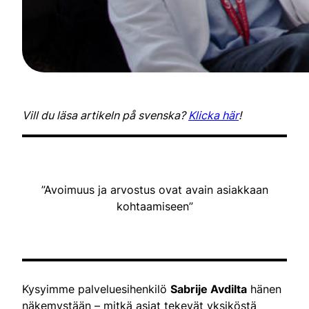
Vill du läsa artikeln på svenska?
Klicka här
!
”Avoimuus ja arvostus ovat avain asiakkaan
kohtaamiseen”
Kysyimme palveluesihenkilö
Sabrije Avdilta
hänen
näkemystään – mitkä asiat tekevät yksiköstä