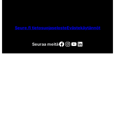
Seure.fi tietosuojaseloste
Evästekäytännöt
Facebook
Instagram
YouTube
LinkedIn
Seuraa meitä