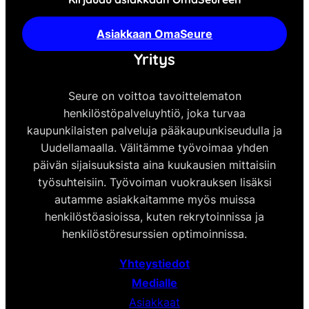
Asiakkaan OmaSeure
Yritys
Seure on voittoa tavoittelematon
henkilöstöpalveluyhtiö, joka turvaa
kaupunkilaisten palveluja pääkaupunkiseudulla ja
Uudellamaalla. Välitämme työvoimaa yhden
päivän sijaisuuksista aina kuukausien mittaisiin
työsuhteisiin. Työvoiman vuokrauksen lisäksi
autamme asiakkaitamme myös muissa
henkilöstöasioissa, kuten rekrytoinnissa ja
henkilöstöresurssien optimoinnissa.
Yhteystiedot
Medialle
Asiakkaat