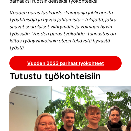
parhaaksi ruotsinkieliseksi työkohteeksi.
Vuoden paras työkohde -kampanja juhlii upeita
työyhteisöjä ja hyvää johtamista – tekijöitä, jotka
saavat seurelaiset viihtymään ja voimaan hyvin
työssään. Vuoden paras työkohde -tunnustus on
kiitos työhyvinvoinnin eteen tehdystä hyvästä
työstä.
Vuoden 2023 parhaat työkohteet
Tutustu työkohteisiin