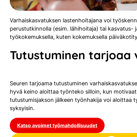
Varhaiskasvatuksen lastenhoitajana voi työskennell
perustutkinnolla (esim. lähihoitaja) tai kasvatus-
työkokemuksella, kuten kokemuksella päiväkotity
Tutustuminen tarjoaa v
Seuren tarjoama tutustuminen varhaiskasvatuksen
hyvä keino aloittaa työnteko silloin, kun motiva
tutustumisjakson jälkeen työnhakija voi aloittaa 
syksyisin.
Katso avoimet työmahdollisuudet