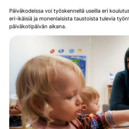
Päiväkodeissa voi työskennellä useilla eri koulut
eri-ikäisiä ja monenlaisista taustoista tulevia työn
päiväkotipäivän aikana.