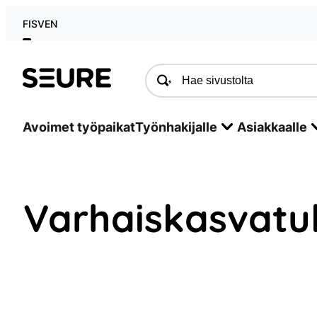
Siirry
FI
SV
EN
sisältöön
Seure
Avoimet työpaikat
Työnhakijalle
Asiakkaalle
Varhaiskasvatuk