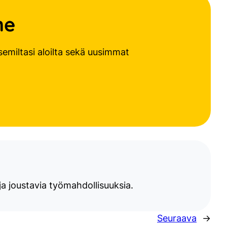
me
semiltasi aloilta sekä uusimmat
a joustavia työmahdollisuuksia.
Seuraava
→