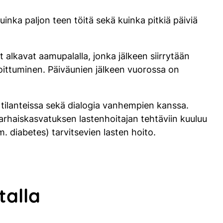
inka paljon teen töitä sekä kuinka pitkiä päiviä
t alkavat aamupalalla, jonka jälkeen siirrytään
hoittuminen. Päiväunien jälkeen vuorossa on
i tilanteissa sekä dialogia vanhempien kanssa.
varhaiskasvatuksen lastenhoitajan tehtäviin kuuluu
. diabetes) tarvitsevien lasten hoito.
talla