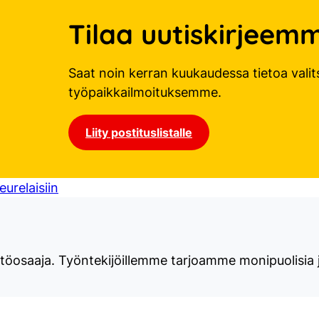
Tilaa uutiskirjeem
Saat noin kerran kuukaudessa tietoa valit
työpaikkailmoituksemme.
Liity postituslistalle
eurelaisiin
töosaaja. Työntekijöillemme tarjoamme monipuolisia j