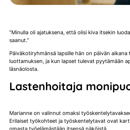
”Minulla oli ajatuksena, että olisi kiva itsekin luod
saanut.”
Päiväkotiryhmänsä lapsille hän on päivän aikana t
luottamuksen, ja kun lapset tulevat pyytämään ap
läsnäolosta.
Lastenhoitaja monipuo
Marianne on valinnut omaksi työskentelytavaksee
Erilaiset työkohteet ja työskentelytavat ovat kar
omasta työelämästään itsensä näköistä.