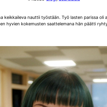
 keikkaileva nauttii työstään. Työ lasten parissa oli
iden hyvien kokemusten saattelemana hän päätti ryhty