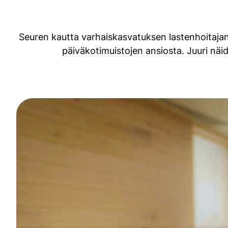
Seuren kautta varhaiskasvatuksen lastenhoitajana
päiväkotimuistojen ansiosta. Juuri nä