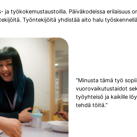
us- ja työkokemustaustoilla. Päiväkodeissa erilaisuus 
tekijöitä. Työntekijöitä yhdistää aito halu työskennellä
”Minusta tämä työ sopii s
vuorovaikutustaidot sek
työyhteisö ja kaikille l
tehdä töitä.”