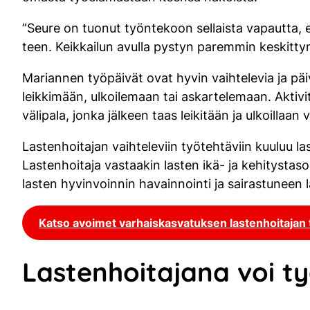
”Seure on tuonut työntekoon sellaista vapautta, et
teen. Keikkailun avulla pystyn paremmin keskitty
Mariannen työpäivät ovat hyvin vaihtelevia ja päiv
leikkimään, ulkoilemaan tai askartelemaan. Aktivi
välipala, jonka jälkeen taas leikitään ja ulkoillaan 
Lastenhoitajan vaihteleviin työtehtäviin kuuluu l
Lastenhoitaja vastaakin lasten ikä- ja kehitystas
lasten hyvinvoinnin havainnointi ja sairastuneen l
Katso avoimet varhaiskasvatuksen lastenhoitajan 
Lastenhoitajana voi ty