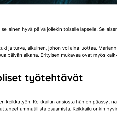
a sellainen hyvä päivä jollekin toiselle lapselle. Sellai
uki ja turva, aikuinen, johon voi aina luottaa. Marian
ua päivän aikana. Erityisen mukavaa ovat myös kaikki 
liset työtehtävät
n keikkatyön. Keikkailun ansiosta hän on päässyt nä
tuttaneet ammatillista osaamista. Keikkailu onkin hyv