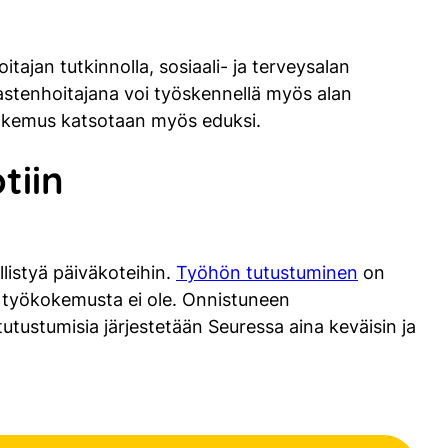
tajan tutkinnolla, sosiaali- ja terveysalan
 Lastenhoitajana voi työskennellä myös alan
kokemus katsotaan myös eduksi.
tiin
listyä päiväkoteihin.
Työhön tutustuminen
on
n työkokemusta ei ole. Onnistuneen
utustumisia järjestetään Seuressa aina keväisin ja