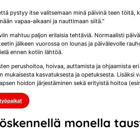
tä pystyy itse valitsemaan minä päivinä teen töitä, ku
mään vapaa-aikaani ja nauttimaan siitä.”
iin mahtuu paljon erilaisia tehtäviä. Normaalisti päivä
teetin jälkeen vuorossa on lounas ja päivälevolle rau
vielä ennen kotiin lähtöä.
asten perushoitoa, hoivaa, auttamista ja ohjaamista er
on mukaisesta kasvatuksesta ja opetuksesta. Lisäksi 
apsen hoidon järjestäminen sekä erityistä hoitoa (esim
työpaikat
öskennellä monella taus