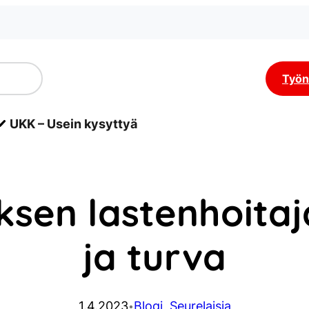
Työn
UKK – Usein kysyttyä
sen lastenhoitaja 
ja turva
1.4.2023
Blogi
, 
Seurelaisia
•