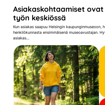
Asiakaskohtaamiset ova
työn keskiössä
Kun asiakas saapuu Helsingin kaupunginmuseoon, h
henkilökunnasta ensimmäisenä museoavustajan. Hyv
asiakas…