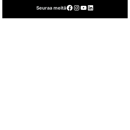
Facebook
Instagram
YouTube
LinkedIn
Seuraa meitä