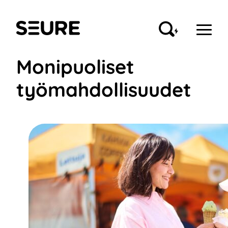
Siirry
sisältöön
Seure
Monipuoliset
työmahdollisuudet