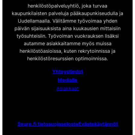
henkilöstöpalveluyhtiö, joka turvaa
kaupunkilaisten palveluja pääkaupunkiseudulla ja
Uudellamaalla. Välitämme työvoimaa yhden
päivän sijaisuuksista aina kuukausien mittaisiin
työsuhteisiin. Työvoiman vuokrauksen lisäksi
autamme asiakkaitamme myös muissa
henkilöstöasioissa, kuten rekrytoinnissa ja
henkilöstöresurssien optimoinnissa.
Yhteystiedot
Medialle
Asiakkaat
Seure.fi tietosuojaseloste
Evästekäytännöt