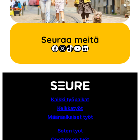
Seuraa meitä
Facebook
Instagram
TikTok
YouTube
LinkedIn
Kaikki työpaikat
Keikkatyöt
Määräaikaiset
työt
Soten työt
Opetuksen työt