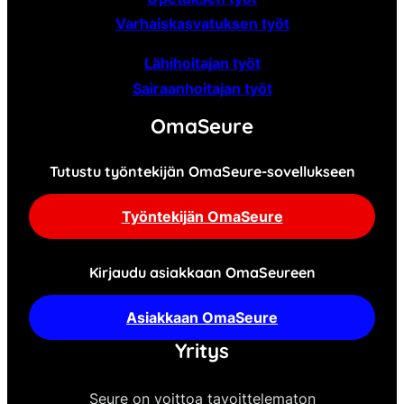
Varhaiskasvatuksen työt
Lähihoitajan työt
Sairaanhoitajan työt
OmaSeure
Tutustu työntekijän OmaSeure-sovellukseen
Työntekijän OmaSeure
Kirjaudu asiakkaan OmaSeureen
Asiakkaan OmaSeure
Yritys
Seure on voittoa tavoittelematon