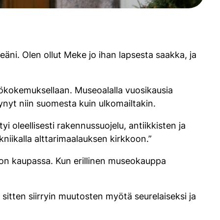
eäni. Olen ollut Meke jo ihan lapsesta saakka, ja
yökokemuksellaan. Museoalalla vuosikausia
nyt niin suomesta kuin ulkomailtakin.
 oleellisesti rakennussuojelu, antiikkisten ja
ekniikalla alttarimaalauksen kirkkoon.”
on kaupassa. Kun erillinen museokauppa
 sitten siirryin muutosten myötä seurelaiseksi ja