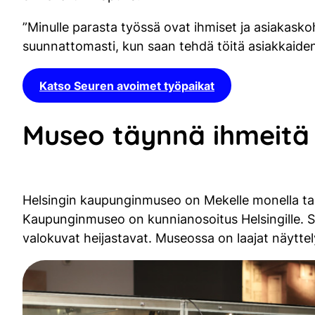
”Minulle parasta työssä ovat ihmiset ja asiakaskoht
suunnattomasti, kun saan tehdä töitä asiakkaiden
Katso Seuren avoimet työpaikat
Museo täynnä ihmeitä
Helsingin kaupunginmuseo on Mekelle monella tapa
Kaupunginmuseo on kunnianosoitus Helsingille. Se
valokuvat heijastavat. Museossa on laajat näyttel