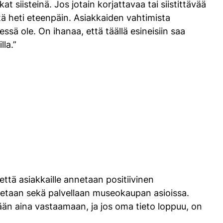
t siisteinä. Jos jotain korjattavaa tai siistittävää
tä heti eteenpäin. Asiakkaiden vahtimista
sä ole. On ihanaa, että täällä esineisiin saa
lla.”
että asiakkaille annetaan positiivinen
utetaan sekä palvellaan museokaupan asioissa.
ään aina vastaamaan, ja jos oma tieto loppuu, on