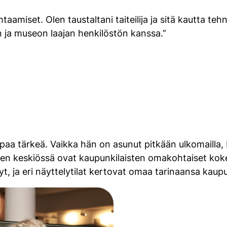
aamiset. Olen taustaltani taiteilija ja sitä kautta teh
 ja museon laajan henkilöstön kanssa.”
a tärkeä. Vaikka hän on asunut pitkään ulkomailla, H
n keskiössä ovat kaupunkilaisten omakohtaiset kokem
yt, ja eri näyttelytilat kertovat omaa tarinaansa kaup