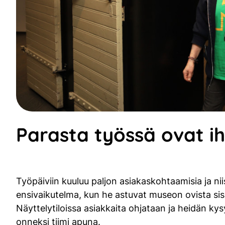
Parasta työssä ovat i
Työpäiviin kuuluu paljon asiakaskohtaamisia ja nii
ensivaikutelma, kun he astuvat museon ovista sisä
Näyttelytiloissa asiakkaita ohjataan ja heidän k
onneksi tiimi apuna.