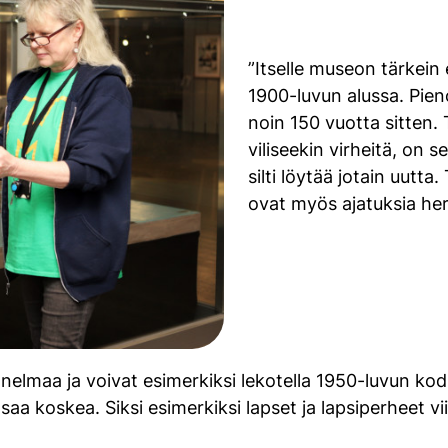
”Itselle museon tärkein 
1900-luvun alussa. Pieno
noin 150 vuotta sitten. 
viliseekin virheitä, on s
silti löytää jotain uutta
ovat myös ajatuksia her
lmaa ja voivat esimerkiksi lekotella 1950-luvun kodi
isiin saa koskea. Siksi esimerkiksi lapset ja lapsiperhe