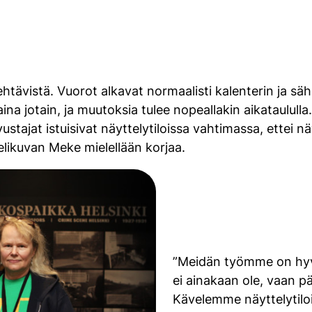
tävistä. Vuorot alkavat normaalisti kalenterin ja säh
na jotain, ja muutoksia tulee nopeallakin aikataululla.
stajat istuisivat näyttelytiloissa vahtimassa, ettei näyt
elikuvan Meke mielellään korjaa.
”Meidän työmme on hyvi
ei ainakaan ole, vaan pä
Kävelemme näyttelytiloi