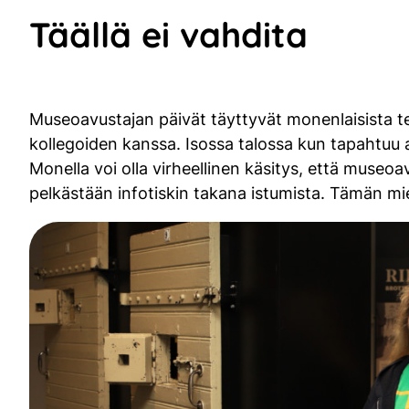
Täällä ei vahdita
Museoavustajan päivät täyttyvät monenlaisista teh
kollegoiden kanssa. Isossa talossa kun tapahtuu ai
Monella voi olla virheellinen käsitys, että museoavu
pelkästään infotiskin takana istumista. Tämän mi