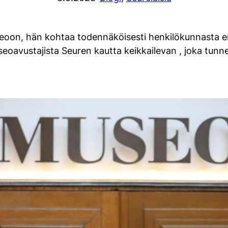
eoon, hän kohtaa todennäköisesti henkilökunnasta e
eoavustajista Seuren kautta keikkailevan , joka tun