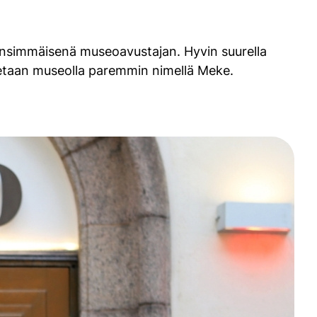
nsimmäisenä museoavustajan. Hyvin suurella
netaan museolla paremmin nimellä Meke.