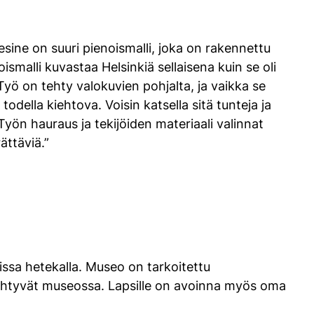
esine on suuri pienoismalli, joka on rakennettu
ismalli kuvastaa Helsinkiä sellaisena kuin se oli
Työ on tehty valokuvien pohjalta, ja vaikka se
e todella kiehtova. Voisin katsella sitä tunteja ja
. Työn hauraus ja tekijöiden materiaali valinnat
ättäviä.”
ssa hetekalla. Museo on tarkoitettu
et viihtyvät museossa. Lapsille on avoinna myös oma