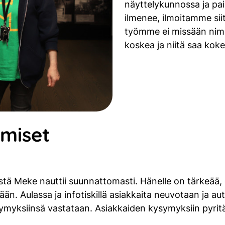
näyttelykunnossa ja paika
ilmenee, ilmoitamme sii
työmme ei missään nimes
koskea ja niitä saa kokei
hmiset
stä Meke nauttii suunnattomasti. Hänelle on tärkeää, 
än. Aulassa ja infotiskillä asiakkaita neuvotaan ja a
ysymyksiinsä vastataan. Asiakkaiden kysymyksiin pyrit