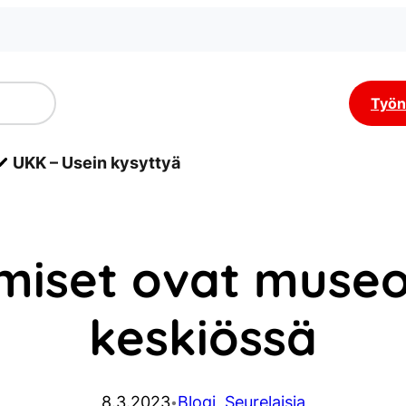
Työn
UKK – Usein kysyttyä
miset ovat museo
keskiössä
8.3.2023
Blogi
, 
Seurelaisia
•