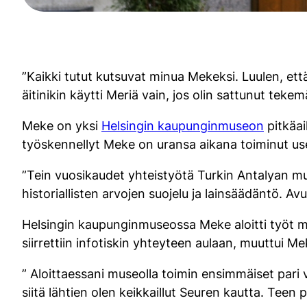
”Kaikki tutut kutsuvat minua Mekeksi. Luulen, että
äitinikin käytti Meriä vain, jos olin sattunut teke
Meke on yksi
Helsingin kaupunginmuseon
pitkäai
työskennellyt Meke on uransa aikana toiminut us
”Tein vuosikaudet yhteistyötä Turkin Antalyan muse
historiallisten arvojen suojelu ja lainsäädäntö. Av
Helsingin kaupunginmuseossa Meke aloitti työt 
siirrettiin infotiskin yhteyteen aulaan, muuttui 
” Aloittaessani museolla toimin ensimmäiset pari v
siitä lähtien olen keikkaillut Seuren kautta. Teen 