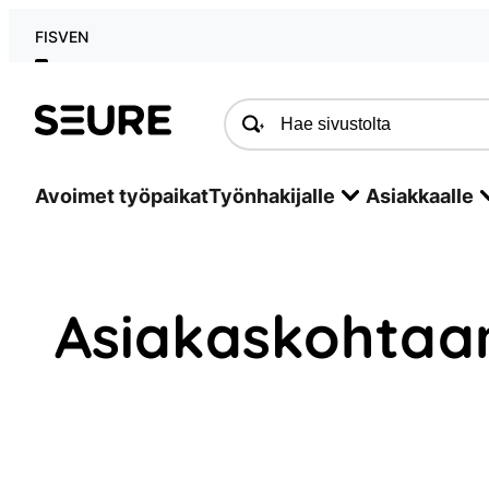
Siirry
FI
SV
EN
sisältöön
Seure
Avoimet työpaikat
Työnhakijalle
Asiakkaalle
Asiakaskohtaa