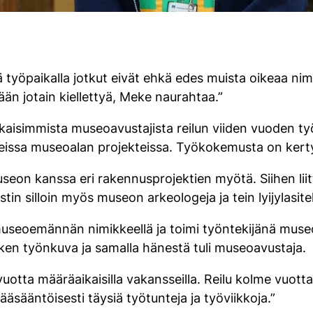
 työpaikalla jotkut eivät ehkä edes muista oikeaa nim
mään jotain kiellettyä, Meke naurahtaa.”
kaisimmista museoavustajista reilun viiden vuoden t
eissa museoalan projekteissa. Työkokemusta on kerty
on kanssa eri rakennusprojektien myötä. Siihen liittyi
ustin silloin myös museon arkeologeja ja tein lyijylasit
museoemännän nimikkeellä ja toimi työntekijänä muse
Meken työnkuva ja samalla hänestä tuli museoavustaja.
uotta määräaikaisilla vakansseilla. Reilu kolme vuotta
pääsääntöisesti täysiä työtunteja ja työviikkoja.”