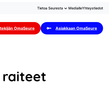
Tietoa Seuresta
Medialle
Yhteystiedot
tekijän OmaSeure
Asiakkaan OmaSeure
 raiteet