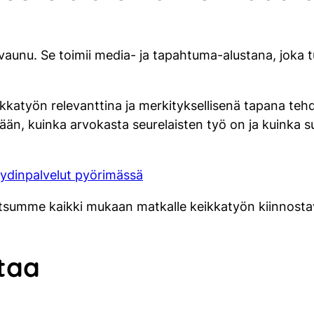
aunu. Se toimii media- ja tapahtuma-alustana, joka tu
katyön relevanttina ja merkityksellisenä tapana tehd
än, kuinka arvokasta seurelaisten työ on ja kuinka suur
 ydinpalvelut pyörimässä
Kutsumme kaikki mukaan matkalle keikkatyön kiinnost
staa