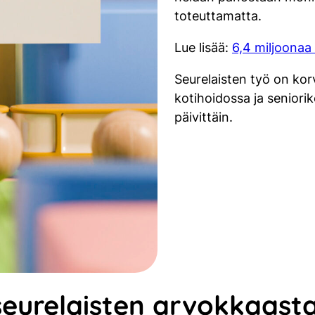
toteuttamatta.
Lue lisää:
6,4 miljoonaa 
Seurelaisten työ on ko
kotihoidossa ja seniorike
päivittäin.
seurelaisten arvokkaast