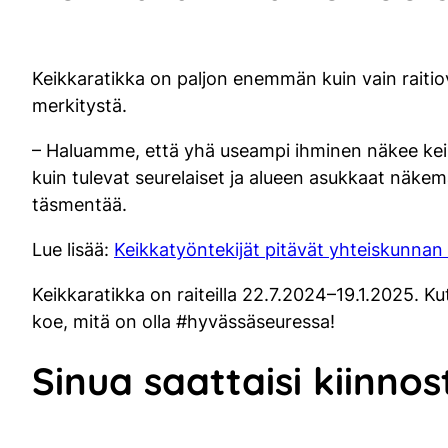
Keikkaratikka on paljon enemmän kuin vain raitiov
merkitystä.
– Haluamme, että yhä useampi ihminen näkee keik
kuin tulevat seurelaiset ja alueen asukkaat näkemä
täsmentää.
Lue lisää:
Keikkatyöntekijät pitävät yhteiskunnan
Keikkaratikka on raiteilla 22.7.2024–19.1.2025. 
koe, mitä on olla #hyvässäseuressa!
Sinua saattaisi kiinno