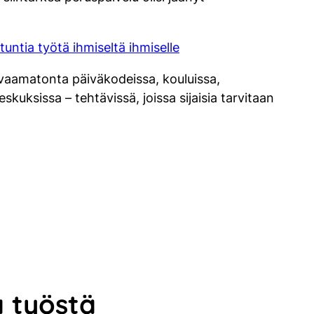
tuntia työtä ihmiseltä ihmiselle
rvaamatonta päiväkodeissa, kouluissa,
skuksissa – tehtävissä, joissa sijaisia tarvitaan
a työstä