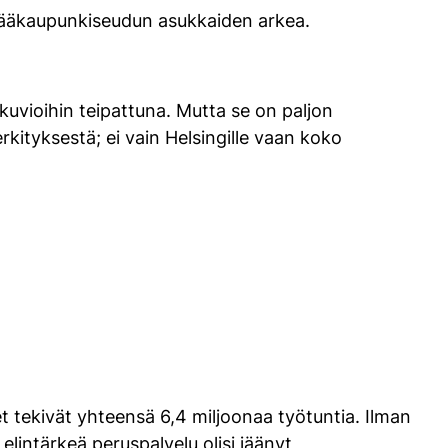
 pääkaupunkiseudun asukkaiden arkea.
kuvioihin teipattuna. Mutta se on paljon
kityksestä; ei vain Helsingille vaan koko
t tekivät yhteensä 6,4 miljoonaa työtuntia. Ilman
lintärkeä peruspalvelu olisi jäänyt