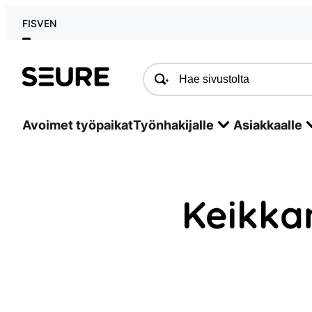
Siirry
FI
SV
EN
sisältöön
Seure
Avoimet työpaikat
Työnhakijalle
Asiakkaalle
Keikkar