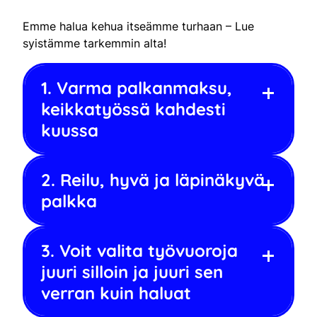
Emme halua kehua itseämme turhaan – Lue
syistämme tarkemmin alta!
1. Varma palkanmaksu,
keikkatyössä kahdesti
kuussa
2. Reilu, hyvä ja läpinäkyvä
palkka
3. Voit valita työvuoroja
juuri silloin ja juuri sen
verran kuin haluat