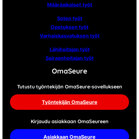
Määräaikaiset
työt
Soten työt
Opetuksen työt
Varhaiskasvatuksen työt
Lähihoitajan työt
Sairaanhoitajan työt
OmaSeure
Tutustu työntekijän OmaSeure-sovellukseen
Työntekijän OmaSeure
Kirjaudu asiakkaan OmaSeureen
Asiakkaan OmaSeure