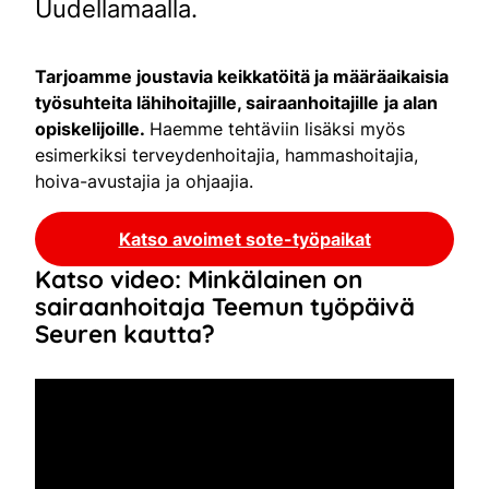
Uudellamaalla.
Tarjoamme joustavia keikkatöitä ja määräaikaisia
työsuhteita lähihoitajille, sairaanhoitajille
ja alan
opiskelijoille.
Haemme tehtäviin lisäksi myös
esimerkiksi terveydenhoitajia, hammashoitajia,
hoiva-avustajia ja ohjaajia.
Katso avoimet sote-työpaikat
Katso video: Minkälainen on
sairaanhoitaja Teemun työpäivä
Seuren kautta?