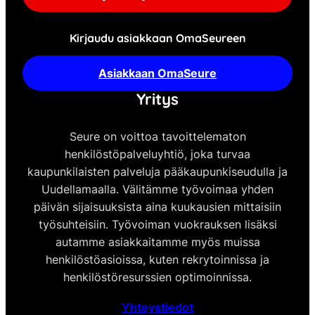
Kirjaudu asiakkaan OmaSeureen
Asiakkaan OmaSeure
Yritys
Seure on voittoa tavoittelematon
henkilöstöpalveluyhtiö, joka turvaa
kaupunkilaisten palveluja pääkaupunkiseudulla ja
Uudellamaalla. Välitämme työvoimaa yhden
päivän sijaisuuksista aina kuukausien mittaisiin
työsuhteisiin. Työvoiman vuokrauksen lisäksi
autamme asiakkaitamme myös muissa
henkilöstöasioissa, kuten rekrytoinnissa ja
henkilöstöresurssien optimoinnissa.
Yhteystiedot