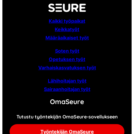
Kaikki työpaikat
Keikkatyöt
Määräaikaiset
työt
Soten työt
Opetuksen työt
Varhaiskasvatuksen työt
Lähihoitajan työt
Sairaanhoitajan työt
OmaSeure
Tutustu työntekijän OmaSeure-sovellukseen
Työntekijän OmaSeure