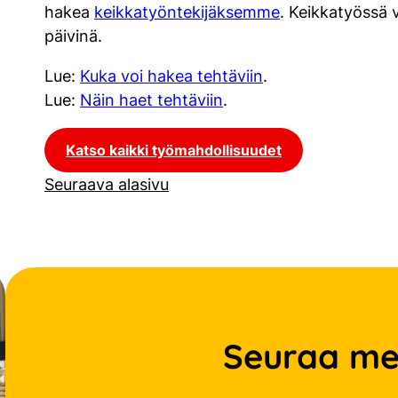
hakea
keikkatyöntekijäksemme
. Keikkatyössä v
päivinä.
Lue:
Kuka voi hakea tehtäviin
.
Lue:
Näin haet tehtäviin
.
Katso kaikki työmahdollisuudet
Seuraava alasivu
Seuraa me