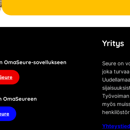
Yritys
jän OmaSeure-sovellukseen
Seure on vo
joka turvaa
Seure
Uudellamaa
sijaisuuksis
Työvoiman 
an OmaSeureen
myös muissa
henkilöstör
eure
Yhteystied