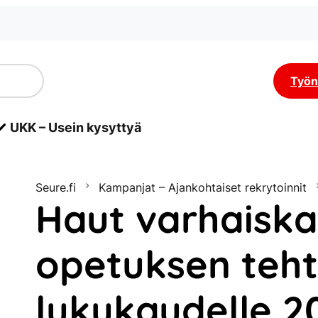
Työn
UKK – Usein kysyttyä
Seure.fi
Kampanjat – Ajankohtaiset rekrytoinnit
Haut varhaiska
opetuksen teht
lukukaudelle 2