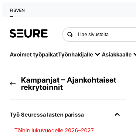
FI
SV
EN
Seure
Avoimet työpaikat
Työnhakijalle
Asiakkaalle
Kampanjat – Ajankohtaiset
rekrytoinnit
Työ Seuressa lasten parissa
Töihin lukuvuodelle 2026–2027