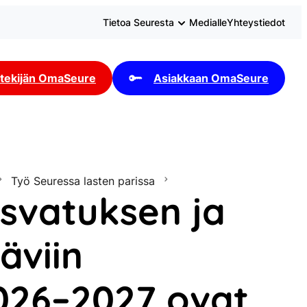
Tietoa Seuresta
Medialle
Yhteystiedot
tekijän OmaSeure
Asiakkaan OmaSeure
Työ Seuressa lasten parissa
svatuksen ja
äviin
026–2027 ovat