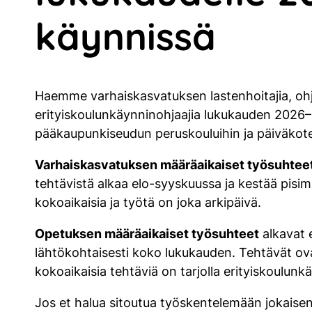
käynnissä
Haemme varhaiskasvatuksen lastenhoitajia, ohja
erityiskoulunkäynninohjaajia lukukauden 2026–
pääkaupunkiseudun peruskouluihin ja päiväkote
Varhaiskasvatuksen määräaikaiset työsuhtee
tehtävistä alkaa elo-syyskuussa ja kestää pis
kokoaikaisia ja työtä on joka arkipäivä.
Opetuksen määräaikaiset työsuhteet
alkavat e
lähtökohtaisesti koko lukukauden. Tehtävät ov
kokoaikaisia tehtäviä on tarjolla erityiskoulunk
Jos et halua sitoutua työskentelemään jokaisen