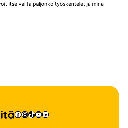
oit itse valita paljonko työskentelet ja minä
itä
Facebook
Instagram
TikTok
YouTube
LinkedIn