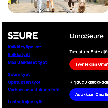
OmaSeure
Kaikki työpaikat
Tutustu työnteki
Keikkatyöt
Määräaikaiset
työt
Työntekijän Oma
Soten työt
Kirjaudu asiakka
Opetuksen työt
Varhaiskasvatuksen työt
Asiakkaan OmaS
Lähihoitajan työt