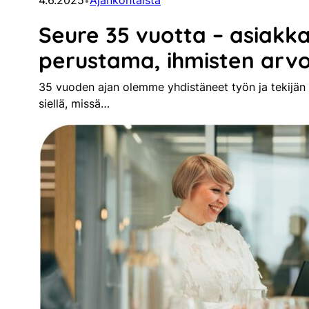
4.6.2025
Ajankohtaista
•
Seure 35 vuotta – asiakk
perustama, ihmisten arv
35 vuoden ajan olemme yhdistäneet työn ja tekijän 
siellä, missä…