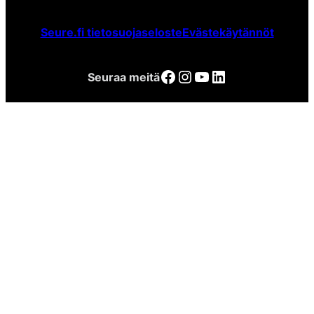
Seure.fi tietosuojaseloste
Evästekäytännöt
Facebook
Instagram
YouTube
LinkedIn
Seuraa meitä