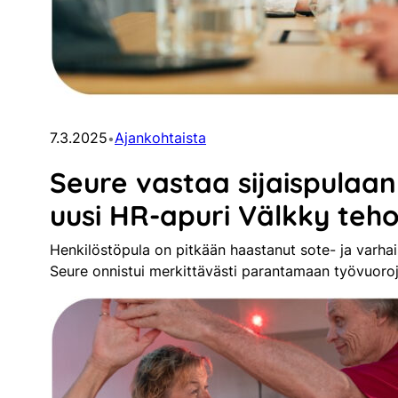
7.3.2025
Ajankohtaista
•
Seure vastaa sijaispulaan
uusi HR-apuri Välkky teh
Henkilöstöpula on pitkään haastanut sote- ja varh
Seure onnistui merkittävästi parantamaan työvuoro