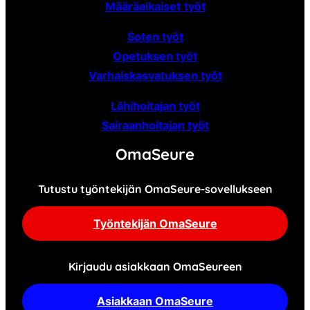
Määräaikaiset
työt
Soten työt
Opetuksen työt
Varhaiskasvatuksen työt
Lähihoitajan työt
Sairaanhoitajan työt
OmaSeure
Tutustu työntekijän OmaSeure-sovellukseen
Työntekijän OmaSeure
Kirjaudu asiakkaan OmaSeureen
Asiakkaan OmaSeure