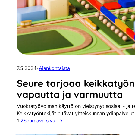
7.5.2024
Ajankohtaista
•
Seure tarjoaa keikkatyönt
vapautta ja varmuutta
Vuokratyövoiman käyttö on yleistynyt sosiaali- ja t
Keikkatyöntekijät pitävät yhteiskunnan ydinpalvelu
1
2
Seuraava sivu
→