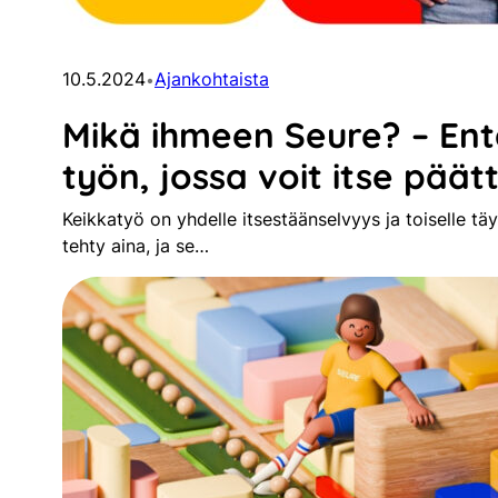
10.5.2024
Ajankohtaista
•
Mikä ihmeen Seure? – Entä
työn, jossa voit itse päät
Keikkatyö on yhdelle itsestäänselvyys ja toiselle tä
tehty aina, ja se…