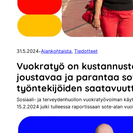
31.5.2024
Ajankohtaista
, 
Tiedotteet
•
Vuokratyö on kustannust
joustavaa ja parantaa so
työntekijöiden saatavuut
Sosiaali- ja terveydenhuollon vuokratyövoiman käytt
15.2.2024 julki tulleessa raportissaan sote-alan vu