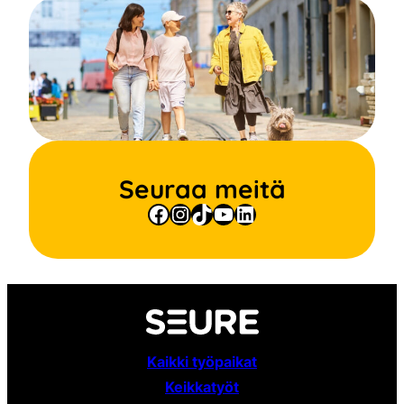
Seuraa meitä
Facebook
Instagram
TikTok
YouTube
LinkedIn
Kaikki työpaikat
Keikkatyöt