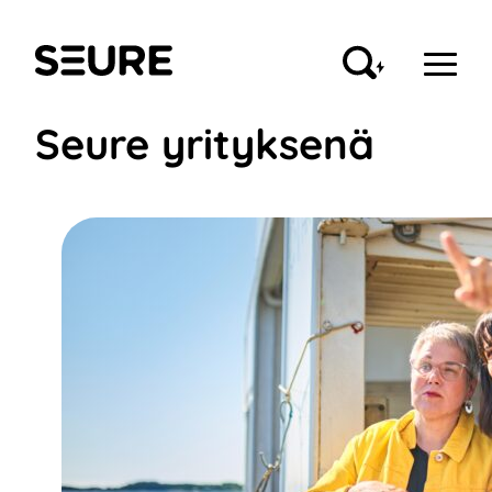
Siirry
sisältöön
Seure
Seure yrityksenä