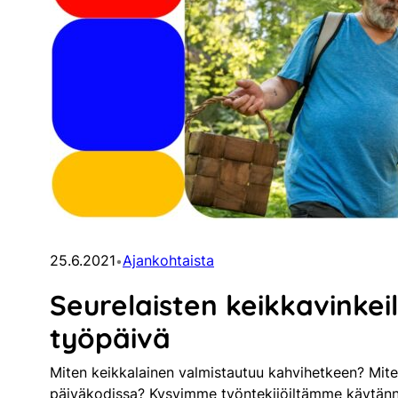
25.6.2021
Ajankohtaista
•
Seurelaisten keikkavinkei
työpäivä
Miten keikkalainen valmistautuu kahvihetkeen? Mite
päiväkodissa? Kysyimme työntekijöiltämme käytänn