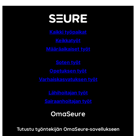
Kaikki työpaikat
Keikkatyöt
Määräaikaiset
työt
Soten työt
Opetuksen työt
Varhaiskasvatuksen työt
Lähihoitajan työt
Sairaanhoitajan työt
OmaSeure
Tutustu työntekijän OmaSeure-sovellukseen