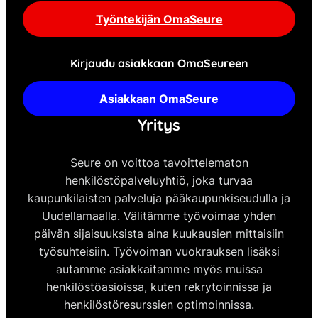
Työntekijän OmaSeure
Kirjaudu asiakkaan OmaSeureen
Asiakkaan OmaSeure
Yritys
Seure on voittoa tavoittelematon
henkilöstöpalveluyhtiö, joka turvaa
kaupunkilaisten palveluja pääkaupunkiseudulla ja
Uudellamaalla. Välitämme työvoimaa yhden
päivän sijaisuuksista aina kuukausien mittaisiin
työsuhteisiin. Työvoiman vuokrauksen lisäksi
autamme asiakkaitamme myös muissa
henkilöstöasioissa, kuten rekrytoinnissa ja
henkilöstöresurssien optimoinnissa.