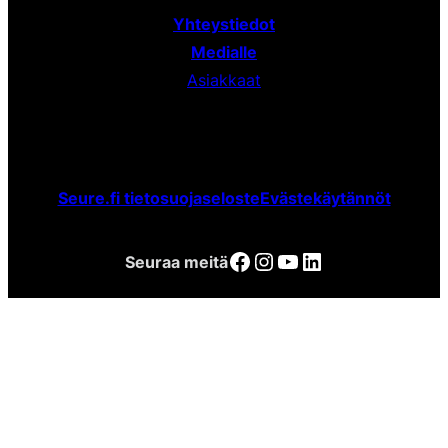
Yhteystiedot
Medialle
Asiakkaat
Seure.fi tietosuojaseloste
Evästekäytännöt
Facebook
Instagram
YouTube
LinkedIn
Seuraa meitä