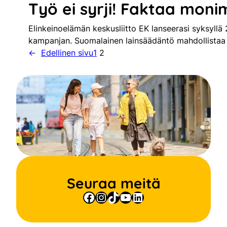
Työ ei syrji! Faktaa mon
Elinkeinoelämän keskusliitto EK lanseerasi syksyllä 2
kampanjan. Suomalainen lainsäädäntö mahdollistaa
←
Edellinen sivu
1
2
Seuraa meitä
Facebook
Instagram
TikTok
YouTube
LinkedIn