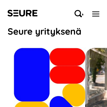
Siirry
sisältöön
Seure
Seure yrityksenä