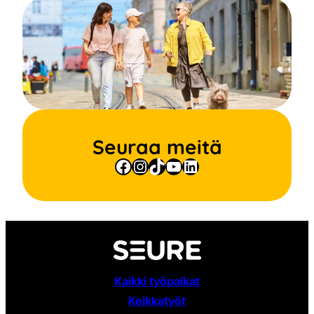
Seuraa meitä
Facebook
Instagram
TikTok
YouTube
LinkedIn
Kaikki työpaikat
Keikkatyöt