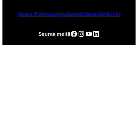
Seure.fi tietosuojaseloste
Evästekäytännöt
Facebook
Instagram
YouTube
LinkedIn
Seuraa meitä