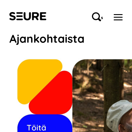
Siirry
sisältöön
Seure
Ajankohtaista