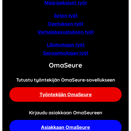
Määräaikaiset
työt
Soten työt
Opetuksen työt
Varhaiskasvatuksen työt
Lähihoitajan työt
Sairaanhoitajan työt
OmaSeure
Tutustu työntekijän OmaSeure-sovellukseen
Työntekijän OmaSeure
Kirjaudu asiakkaan OmaSeureen
Asiakkaan OmaSeure