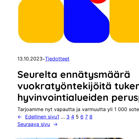
13.10.2023
Tiedotteet
•
Seurelta ennätysmäärä
vuokratyöntekijöitä tuk
hyvinvointialueiden perus
Tarjoamme nyt vapautta ja varmuutta yli 1 000 sot
←
Edellinen sivu
1
…
3
4
5
6
7
8
Seuraava sivu
→