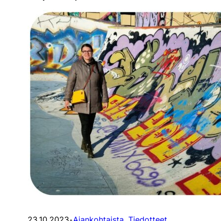
23.10.2023
Ajankohtaista
, 
Tiedotteet
•