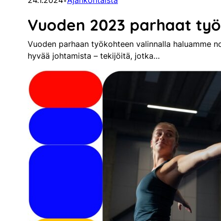
24.1.2024
Ajankohtaista
•
Vuoden 2023 parhaat työk
Vuoden parhaan työkohteen valinnalla haluamme nost
hyvää johtamista – tekijöitä, jotka…