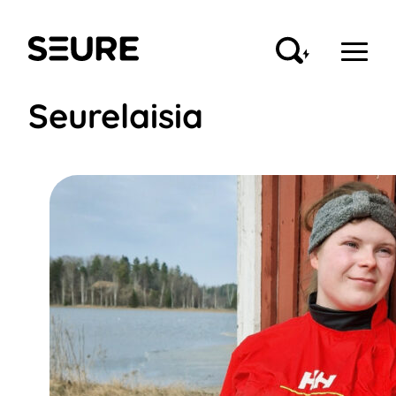
Siirry
sisältöön
Seure
Seurelaisia