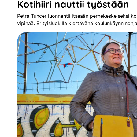
Kotihiiri nauttii työstään
Petra Tuncer luonnehtii itseään perhekeskeiseksi kotih
vipinää. Erityisluokilla kiertävänä koulunkäynninoh