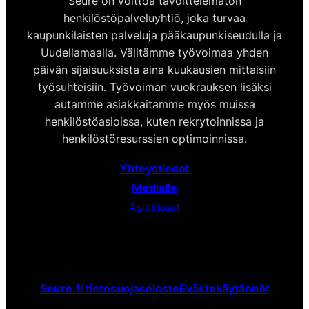
Seure on voittoa tavoittelematon
henkilöstöpalveluyhtiö, joka turvaa
kaupunkilaisten palveluja pääkaupunkiseudulla ja
Uudellamaalla. Välitämme työvoimaa yhden
päivän sijaisuuksista aina kuukausien mittaisiin
työsuhteisiin. Työvoiman vuokrauksen lisäksi
autamme asiakkaitamme myös muissa
henkilöstöasioissa, kuten rekrytoinnissa ja
henkilöstöresurssien optimoinnissa.
Yhteystiedot
Medialle
Asiakkaat
Seure.fi tietosuojaseloste
Evästekäytännöt