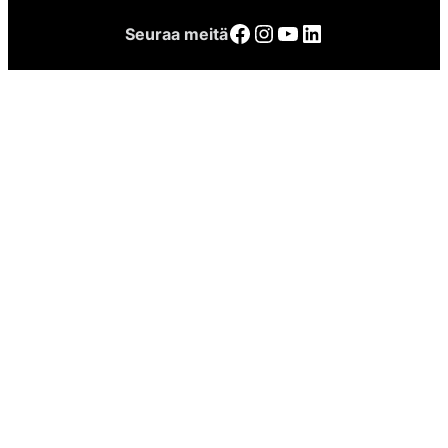
Facebook
Instagram
YouTube
LinkedIn
Seuraa meitä