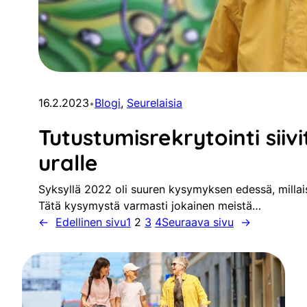
16.2.2023
Blogi
, 
Seurelaisia
•
Tutustumisrekrytointi siivi
uralle
Syksyllä 2022 oli suuren kysymyksen edessä, millais
Tätä kysymystä varmasti jokainen meistä…
←
Edellinen sivu
1
2
3
4
Seuraava sivu
→