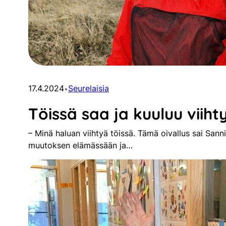
17.4.2024
Seurelaisia
•
Töissä saa ja kuuluu viiht
– Minä haluan viihtyä töissä. Tämä oivallus sai San
muutoksen elämässään ja…