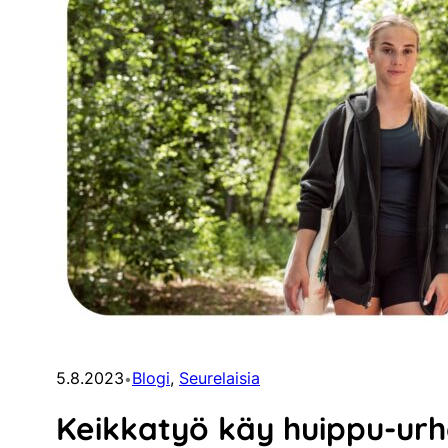
5.8.2023
Blogi
, 
Seurelaisia
•
Keikkatyö käy huippu-urhe