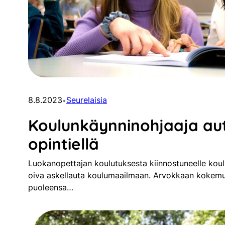
8.8.2023
Seurelaisia
•
Koulunkäynninohjaaja au
opintiellä
Luokanopettajan koulutuksesta kiinnostuneelle kou
oiva askellauta koulumaailmaan. Arvokkaan kokemuk
puoleensa…