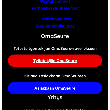
Opetuksen työt
Varhaiskasvatuksen työt
Lähihoitajan työt
Sairaanhoitajan työt
OmaSeure
Tutustu työntekijän OmaSeure-sovellukseen
Työntekijän OmaSeure
Kirjaudu asiakkaan OmaSeureen
Asiakkaan OmaSeure
Yritys