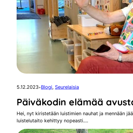
5.12.2023
Blogi
, 
Seurelaisia
•
Päiväkodin elämää avusta
Hei, nyt kiristetään luistimien nauhat ja mennään jä
luistelutaito kehittyy nopeasti.…