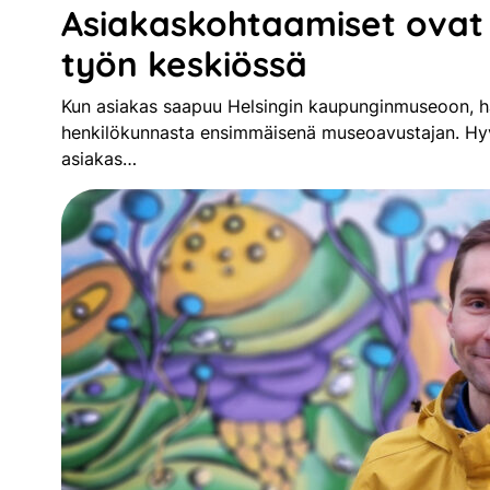
Asiakaskohtaamiset ova
työn keskiössä
Kun asiakas saapuu Helsingin kaupunginmuseoon, h
henkilökunnasta ensimmäisenä museoavustajan. Hyv
asiakas…