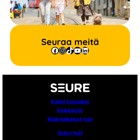
Seuraa meitä
Facebook
Instagram
TikTok
YouTube
LinkedIn
Kaikki työpaikat
Keikkatyöt
Määräaikaiset
työt
Soten työt