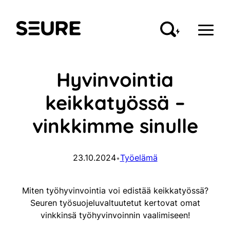
Siirry
sisältöön
Seure
Hyvinvointia
keikkatyössä –
vinkkimme sinulle
23.10.2024
Työelämä
•
Miten työhyvinvointia voi edistää keikkatyössä?
Seuren työsuojeluvaltuutetut kertovat omat
vinkkinsä työhyvinvoinnin vaalimiseen!