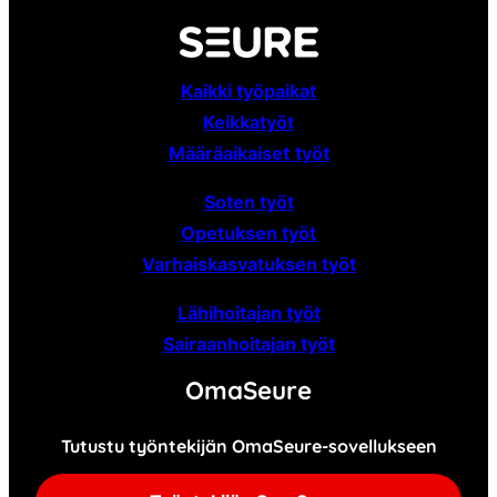
Kaikki työpaikat
Keikkatyöt
Määräaikaiset
työt
Soten työt
Opetuksen työt
Varhaiskasvatuksen työt
Lähihoitajan työt
Sairaanhoitajan työt
OmaSeure
Tutustu työntekijän OmaSeure-sovellukseen