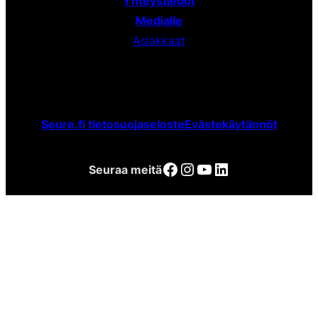
Yhteystiedot
Medialle
Asiakkaat
Seure.fi tietosuojaseloste
Evästekäytännöt
Facebook
Instagram
YouTube
LinkedIn
Seuraa meitä