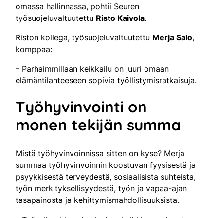
omassa hallinnassa, pohtii Seuren
työsuojeluvaltuutettu
Risto Kaivola
.
Riston kollega, työsuojeluvaltuutettu
Merja Salo
,
komppaa:
– Parhaimmillaan keikkailu on juuri omaan
elämäntilanteeseen sopivia työllistymisratkaisuja.
Työhyvinvointi on
monen tekijän summa
Mistä työhyvinvoinnissa sitten on kyse? Merja
summaa työhyvinvoinnin koostuvan fyysisestä ja
psyykkisestä terveydestä, sosiaalisista suhteista,
työn merkityksellisyydestä, työn ja vapaa-ajan
tasapainosta ja kehittymismahdollisuuksista.