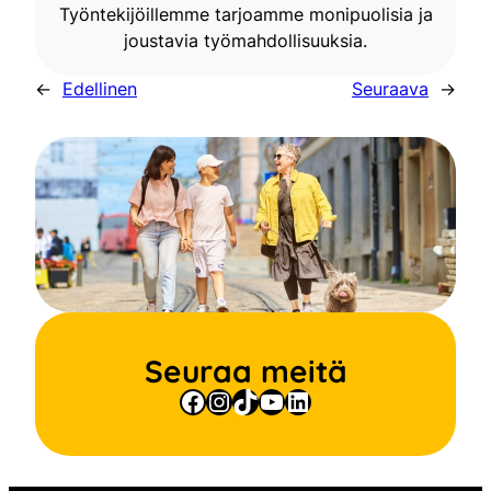
Työntekijöillemme tarjoamme monipuolisia ja
joustavia työmahdollisuuksia.
←
Edellinen
Seuraava
→
Seuraa meitä
Facebook
Instagram
TikTok
YouTube
LinkedIn