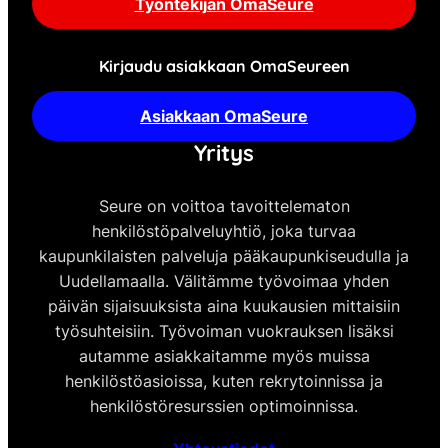
Työntekijän OmaSeure
Kirjaudu asiakkaan OmaSeureen
Asiakkaan OmaSeure
Yritys
Seure on voittoa tavoittelematon
henkilöstöpalveluyhtiö, joka turvaa
kaupunkilaisten palveluja pääkaupunkiseudulla ja
Uudellamaalla. Välitämme työvoimaa yhden
päivän sijaisuuksista aina kuukausien mittaisiin
työsuhteisiin. Työvoiman vuokrauksen lisäksi
autamme asiakkaitamme myös muissa
henkilöstöasioissa, kuten rekrytoinnissa ja
henkilöstöresurssien optimoinnissa.