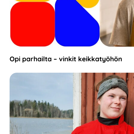
Opi parhailta – vinkit keikkatyöhön