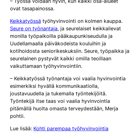
– Työssä voidaan hyvin, kun kaikki osa-alueet
ovat tasapainossa.
Keikkatyössä
työhyvinvointi on kolmen kauppa.
Seure on työnantaja
, ja seurelaiset keikkailevat
monilla työpaikoilla pääkaupunkiseudulla ja
Uudellamaalla päiväkodeista kouluihin ja
kotihoidosta seniorikeskuksiin. Seure, työpaikka ja
seurelainen pystyvät kaikki omilla teoillaan
vaikuttamaan työhyvinvointiin.
– Keikkatyössä työnantaja voi vaalia hyvinvointia
esimerkiksi hyvällä kommunikaatiolla,
joustavuudella ja tukemalla työntekijöitä.
Työntekijä itse taas voi vaalia hyvinvointia
pitämällä huolta omasta terveydestään, Merja
pohtii.
Lue lisää:
Kohti parempaa työhyvinvointia