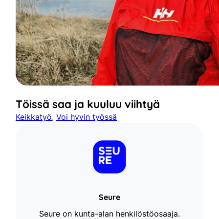
Töissä saa ja kuuluu viihtyä
Keikkatyö
, 
Voi hyvin työssä
Seure
Seure on kunta-alan henkilöstöosaaja.