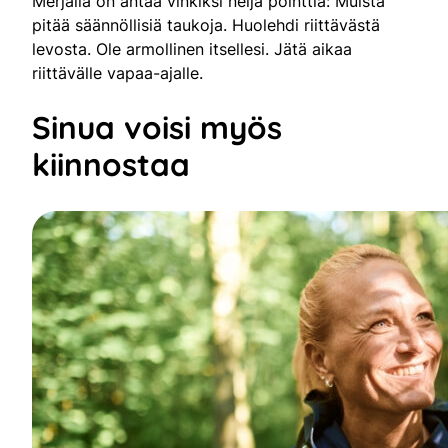
Merjalla on antaa vinkiksi neljä pointtia: Muista
pitää säännöllisiä taukoja. Huolehdi riittävästä
levosta. Ole armollinen itsellesi. Jätä aikaa
riittävälle vapaa-ajalle.
Sinua voisi myös
kiinnostaa