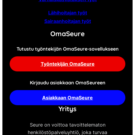
Lähihoitajan työt
Sairaanhoitajan työt
OmaSeure
Tutustu työntekijän OmaSeure-sovellukseen
Työntekijän OmaSeure
Kirjaudu asiakkaan OmaSeureen
Asiakkaan OmaSeure
Yritys
Seure on voittoa tavoittelematon
henkilöstöpalveluyhtiö, joka turvaa