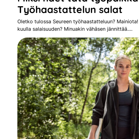
Työhaastattelun salat
Oletko tulossa Seureen työhaastatteluun? Mainiot
kuulla salaisuuden? Minuakin vähäsen jännittää.…