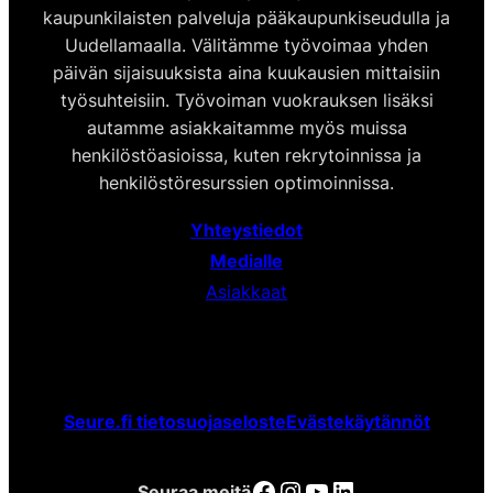
kaupunkilaisten palveluja pääkaupunkiseudulla ja
Uudellamaalla. Välitämme työvoimaa yhden
päivän sijaisuuksista aina kuukausien mittaisiin
työsuhteisiin. Työvoiman vuokrauksen lisäksi
autamme asiakkaitamme myös muissa
henkilöstöasioissa, kuten rekrytoinnissa ja
henkilöstöresurssien optimoinnissa.
Yhteystiedot
Medialle
Asiakkaat
Seure.fi tietosuojaseloste
Evästekäytännöt
Facebook
Instagram
YouTube
LinkedIn
Seuraa meitä