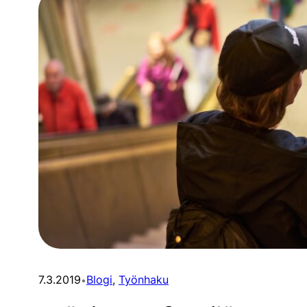
7.3.2019
Blogi
, 
Työnhaku
•