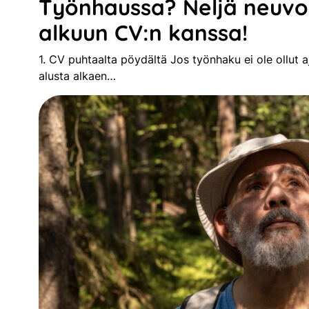
Työnhaussa? Neljä neuvo
alkuun CV:n kanssa!
1. CV puhtaalta pöydältä Jos työnhaku ei ole ollut 
alusta alkaen…