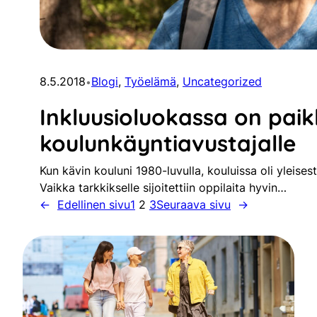
8.5.2018
Blogi
, 
Työelämä
, 
Uncategorized
•
Inkluusioluokassa on pai
koulunkäyntiavustajalle
Kun kävin kouluni 1980-luvulla, kouluissa oli yleisesti
Vaikka tarkkikselle sijoitettiin oppilaita hyvin…
←
Edellinen sivu
1
2
3
Seuraava sivu
→