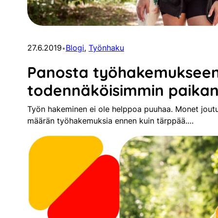
27.6.2019
Blogi
, 
Työnhaku
•
Panosta työhakemukseen
todennäköisimmin paikan i
Työn hakeminen ei ole helppoa puuhaa. Monet jou
määrän työhakemuksia ennen kuin tärppää.…