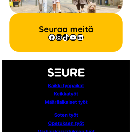
Seuraa meitä
Facebook
Instagram
TikTok
YouTube
LinkedIn
Kaikki työpaikat
Keikkatyöt
Määräaikaiset
työt
Soten työt
Opetuksen työt
Varhaiskasvatuksen työt