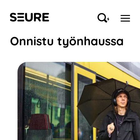
Siirry
sisältöön
Seure
Onnistu työnhaussa