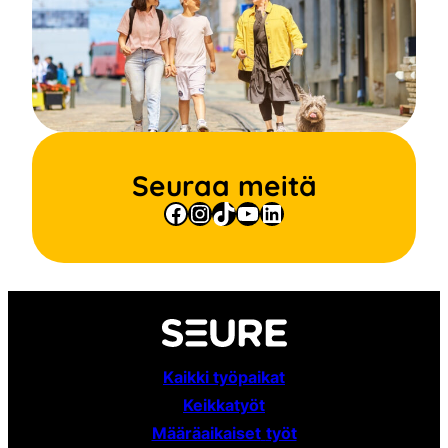
Seuraa meitä
Facebook
Instagram
TikTok
YouTube
LinkedIn
Kaikki työpaikat
Keikkatyöt
Määräaikaiset
työt