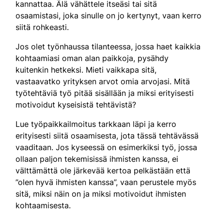
kannattaa. Älä vähättele itseäsi tai sitä
osaamistasi, joka sinulle on jo kertynyt, vaan kerro
siitä rohkeasti.
Jos olet työnhaussa tilanteessa, jossa haet kaikkia
kohtaamiasi oman alan paikkoja, pysähdy
kuitenkin hetkeksi. Mieti vaikkapa sitä,
vastaavatko yrityksen arvot omia arvojasi. Mitä
työtehtäviä työ pitää sisällään ja miksi erityisesti
motivoidut kyseisistä tehtävistä?
Lue työpaikkailmoitus tarkkaan läpi ja kerro
erityisesti siitä osaamisesta, jota tässä tehtävässä
vaaditaan. Jos kyseessä on esimerkiksi työ, jossa
ollaan paljon tekemisissä ihmisten kanssa, ei
välttämättä ole järkevää kertoa pelkästään että
”olen hyvä ihmisten kanssa”, vaan perustele myös
sitä, miksi näin on ja miksi motivoidut ihmisten
kohtaamisesta.