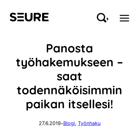
Siirry
sisältöön
Seure
Panosta
työhakemukseen –
saat
todennäköisimmin
paikan itsellesi!
27.6.2019
Blogi
, 
Työnhaku
•