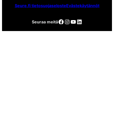
Seure.fi tietosuojaseloste
Evästekäytännöt
Facebook
Instagram
YouTube
LinkedIn
Seuraa meitä