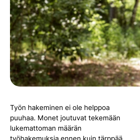
Työn hakeminen ei ole helppoa
puuhaa. Monet joutuvat tekemään
lukemattoman määrän
työhakemuksia ennen kuin tärppää.