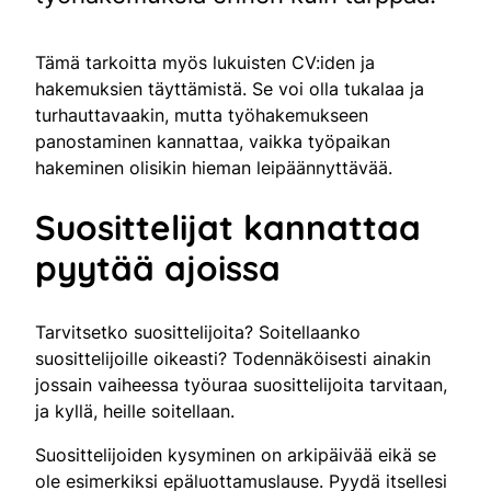
Tämä tarkoitta myös lukuisten CV:iden ja
hakemuksien täyttämistä. Se voi olla tukalaa ja
turhauttavaakin, mutta työhakemukseen
panostaminen kannattaa, vaikka työpaikan
hakeminen olisikin hieman leipäännyttävää.
Suosittelijat kannattaa
pyytää ajoissa
Tarvitsetko suosittelijoita? Soitellaanko
suosittelijoille oikeasti? Todennäköisesti ainakin
jossain vaiheessa työuraa suosittelijoita tarvitaan,
ja kyllä, heille soitellaan.
Suosittelijoiden kysyminen on arkipäivää eikä se
ole esimerkiksi epäluottamuslause. Pyydä itsellesi