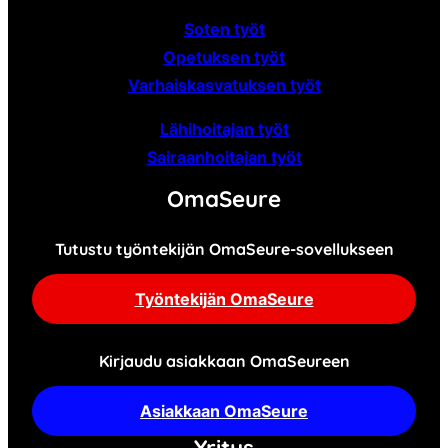
Soten työt
Opetuksen työt
Varhaiskasvatuksen työt
Lähihoitajan työt
Sairaanhoitajan työt
OmaSeure
Tutustu työntekijän OmaSeure-sovellukseen
Työntekijän OmaSeure
Kirjaudu asiakkaan OmaSeureen
Asiakkaan OmaSeure
Yritys