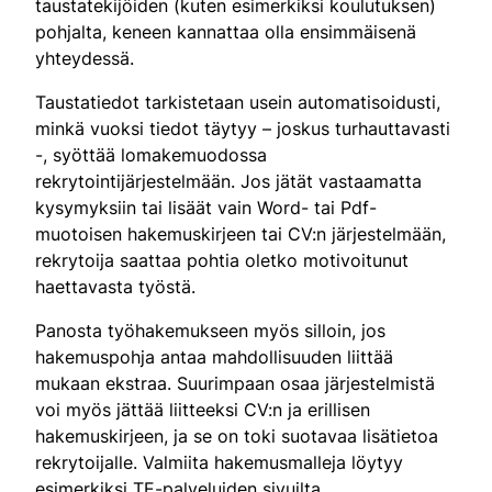
taustatekijöiden (kuten esimerkiksi koulutuksen)
pohjalta, keneen kannattaa olla ensimmäisenä
yhteydessä.
Taustatiedot tarkistetaan usein automatisoidusti,
minkä vuoksi tiedot täytyy – joskus turhauttavasti
-, syöttää lomakemuodossa
rekrytointijärjestelmään. Jos jätät vastaamatta
kysymyksiin tai lisäät vain Word- tai Pdf-
muotoisen hakemuskirjeen tai CV:n järjestelmään,
rekrytoija saattaa pohtia oletko motivoitunut
haettavasta työstä.
Panosta työhakemukseen myös silloin, jos
hakemuspohja antaa mahdollisuuden liittää
mukaan ekstraa. Suurimpaan osaa järjestelmistä
voi myös jättää liitteeksi CV:n ja erillisen
hakemuskirjeen, ja se on toki suotavaa lisätietoa
rekrytoijalle. Valmiita hakemusmalleja löytyy
esimerkiksi TE-palveluiden sivuilta.