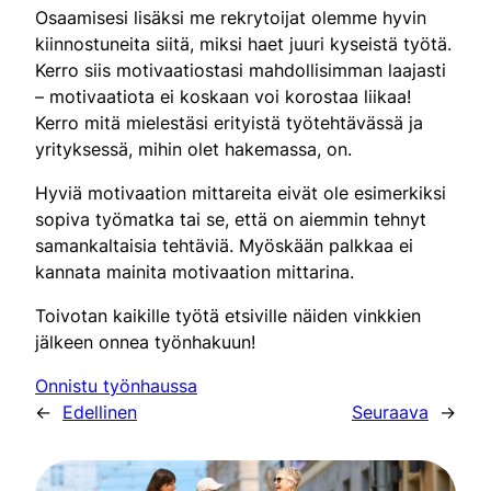
Osaamisesi lisäksi me rekrytoijat olemme hyvin
kiinnostuneita siitä, miksi haet juuri kyseistä työtä.
Kerro siis motivaatiostasi mahdollisimman laajasti
– motivaatiota ei koskaan voi korostaa liikaa!
Kerro mitä mielestäsi erityistä työtehtävässä ja
yrityksessä, mihin olet hakemassa, on.
Hyviä motivaation mittareita eivät ole esimerkiksi
sopiva työmatka tai se, että on aiemmin tehnyt
samankaltaisia tehtäviä. Myöskään palkkaa ei
kannata mainita motivaation mittarina.
Toivotan kaikille työtä etsiville näiden vinkkien
jälkeen onnea työnhakuun!
Onnistu työnhaussa
←
Edellinen
Seuraava
→