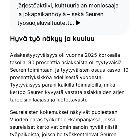
järjestöaktiivi, kulttuurialan moniosaaja
ja jokapaikanhöylä – sekä Seuren
työsuojeluvaltuutettu. ▶
Hyvä työ näkyy ja kuuluu
Asiakastyytyväisyys oli vuonna 2025 korkealla
tasolla. 90 prosenttia asiakkaista oli tyytyväisiä
Seuren toimintaan, ja tyytyväisten osuus kasvoi 10
prosenttiyksikköä edellisestä vuodesta.
Tyytyväisyys parani kaikilla toimialoilla, mikä
kertoo Seuren kyvystä vastata asiakkaiden arjen
tarpeisiin laajasti ja luotettavasti.
Seurelaisten kokemukset näkyivät puolestaan
Vuoden paras työkohde -kampanjassa, jossa
seurelaiset kertoivat omin sanoin hyvää niistä
työpaikoista, joissa he työskentelevät Seuren