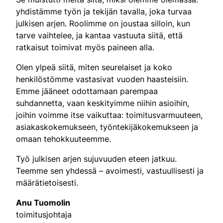
yhdistämme työn ja tekijän tavalla, joka turvaa
julkisen arjen. Roolimme on joustaa silloin, kun
tarve vaihtelee, ja kantaa vastuuta siitä, että
ratkaisut toimivat myös paineen alla.
Olen ylpeä siitä, miten seurelaiset ja koko
henkilöstömme vastasivat vuoden haasteisiin.
Emme jääneet odottamaan parempaa
suhdannetta, vaan keskityimme niihin asioihin,
joihin voimme itse vaikuttaa: toimitusvarmuuteen,
asiakaskokemukseen, työntekijäkokemukseen ja
omaan tehokkuuteemme.
Työ julkisen arjen sujuvuuden eteen jatkuu.
Teemme sen yhdessä – avoimesti, vastuullisesti ja
määrätietoisesti.
Anu Tuomolin
toimitusjohtaja