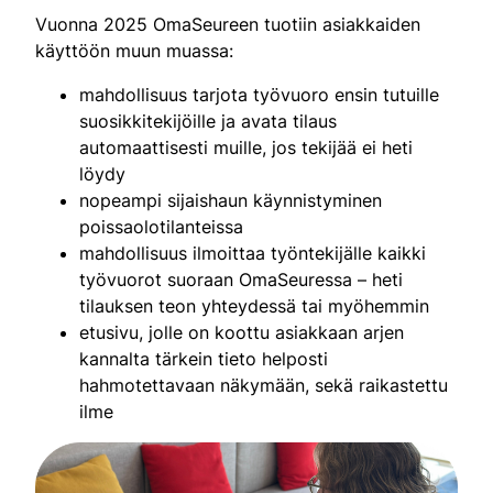
Vuonna 2025 OmaSeureen tuotiin asiakkaiden
käyttöön muun muassa:
mahdollisuus tarjota työvuoro ensin tutuille
suosikkitekijöille ja avata tilaus
automaattisesti muille, jos tekijää ei heti
löydy
nopeampi sijaishaun käynnistyminen
poissaolotilanteissa
mahdollisuus ilmoittaa työntekijälle kaikki
työvuorot suoraan OmaSeuressa – heti
tilauksen teon yhteydessä tai myöhemmin
etusivu, jolle on koottu asiakkaan arjen
kannalta tärkein tieto helposti
hahmotettavaan näkymään, sekä raikastettu
ilme