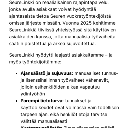
SeureLinkki on reaaliaikainen rajapintapalvelu,
jonka avulla asiakkaat voivat hyödyntää
ajantasaista tietoa Seuren vuokratyöntekijöistä
omissa järjestelmissään. Vuonna 2025 kehitimme
SeureLinkkiä tiiviissä yhteistyössä sitä käyttävien
asiakkaiden kanssa, jotta manuaalisia työvaiheita
saatiin poistettua ja arkea sujuvoitettua.
SeureLinkki hyödytti laajasti asiakkaitamme – ja
myös työntekijöitämme:
Ajansäästö ja sujuvuus:
manuaaliset tunnus-
ja lisenssihallinnan työvaiheet vähenevät,
jolloin esihenkilöiden aikaa vapautuu
ydintyöhön
Parempi tietoturva:
tunnukset ja
käyttöoikeudet ovat voimassa vain todellisen
tarpeen ajan, eikä henkilötietoja tarvitse
välittää manuaalisesti
Kustannussäästöt:
Tunnuslisenssien määrä