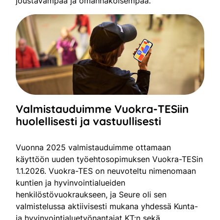
joustavampaa ja omannäköisempää.
Valmistauduimme Vuokra-TESiin
huolellisesti ja vastuullisesti
Vuonna 2025 valmistauduimme ottamaan
käyttöön uuden työehtosopimuksen Vuokra-TESin
1.1.2026. Vuokra-TES on neuvoteltu nimenomaan
kuntien ja hyvinvointialueiden
henkilöstövuokraukseen, ja Seure oli sen
valmistelussa aktiivisesti mukana yhdessä Kunta-
ja hyvinvointialuetyönantajat KT:n sekä