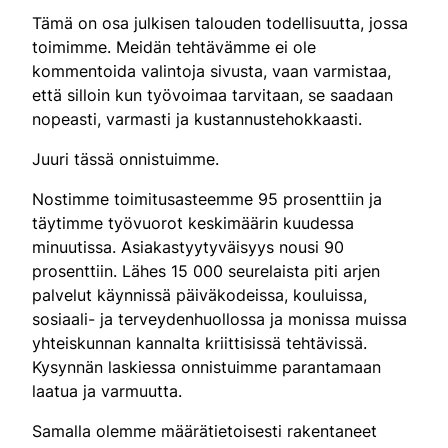
Tämä on osa julkisen talouden todellisuutta, jossa
toimimme. Meidän tehtävämme ei ole
kommentoida valintoja sivusta, vaan varmistaa,
että silloin kun työvoimaa tarvitaan, se saadaan
nopeasti, varmasti ja kustannustehokkaasti.
Juuri tässä onnistuimme.
Nostimme toimitusasteemme 95 prosenttiin ja
täytimme työvuorot keskimäärin kuudessa
minuutissa. Asiakastyytyväisyys nousi 90
prosenttiin. Lähes 15 000 seurelaista piti arjen
palvelut käynnissä päiväkodeissa, kouluissa,
sosiaali- ja terveydenhuollossa ja monissa muissa
yhteiskunnan kannalta kriittisissä tehtävissä.
Kysynnän laskiessa onnistuimme parantamaan
laatua ja varmuutta.
Samalla olemme määrätietoisesti rakentaneet