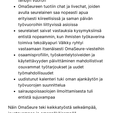
tehdyn vuoron
OmaSeureen tuotiin chat ja livechat, joiden
avulla seurelainen saa nopeasti apua
erityisesti kiireellisissä ja saman päivän
työvuoroihin liittyvissä asioissa
seurelaiset saivat vastauksia kysymyksiinsä
entistä nopeammin, kun ihmisten työkaverina
toimiva tekoälyapuri Välkky ryhtyi
vastaamaan itsenäisesti OmaSeure-viesteihin
osaamisprofiilin, työskentelytoiveiden ja
käytettävyyden päivittäminen mahdollistivat
osuvammat työtarjoukset ja uudet
työmahdollisuudet
uudistunut kalenteri tuki oman ajankäytön ja
työvuorojen suunnittelua
sairauspoissaolojen ilmoittamisesta tuli
entistä sujuvampaa
Näin OmaSeure teki keikkatyöstä selkeämpää,