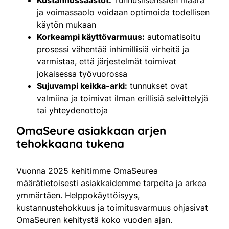
ja voimassaolo voidaan optimoida todellisen
käytön mukaan
Korkeampi käyttövarmuus:
automatisoitu
prosessi vähentää inhimillisiä virheitä ja
varmistaa, että järjestelmät toimivat
jokaisessa työvuorossa
Sujuvampi keikka-arki:
tunnukset ovat
valmiina ja toimivat ilman erillisiä selvittelyjä
tai yhteydenottoja
OmaSeure asiakkaan arjen
tehokkaana tukena
Vuonna 2025 kehitimme OmaSeurea
määrätietoisesti asiakkaidemme tarpeita ja arkea
ymmärtäen. Helppokäyttöisyys,
kustannustehokkuus ja toimitusvarmuus ohjasivat
OmaSeuren kehitystä koko vuoden ajan.