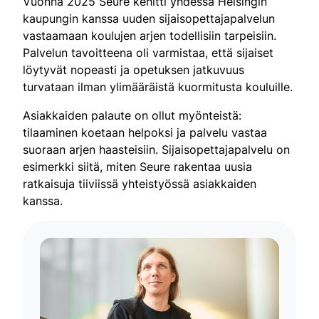
Vuonna 2025 Seure kehitti yhdessä Helsingin
kaupungin kanssa uuden sijaisopettajapalvelun
vastaamaan koulujen arjen todellisiin tarpeisiin.
Palvelun tavoitteena oli varmistaa, että sijaiset
löytyvät nopeasti ja opetuksen jatkuvuus
turvataan ilman ylimääräistä kuormitusta kouluille.
Asiakkaiden palaute on ollut myönteistä:
tilaaminen koetaan helpoksi ja palvelu vastaa
suoraan arjen haasteisiin. Sijaisopettajapalvelu on
esimerkki siitä, miten Seure rakentaa uusia
ratkaisuja tiiviissä yhteistyössä asiakkaiden
kanssa.