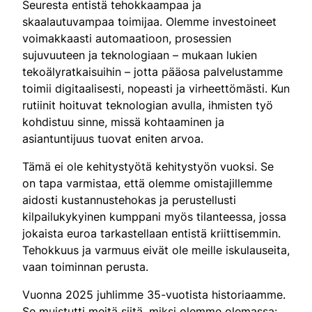
Seuresta entistä tehokkaampaa ja
skaalautuvampaa toimijaa. Olemme investoineet
voimakkaasti automaatioon, prosessien
sujuvuuteen ja teknologiaan – mukaan lukien
tekoälyratkaisuihin – jotta pääosa palvelustamme
toimii digitaalisesti, nopeasti ja virheettömästi. Kun
rutiinit hoituvat teknologian avulla, ihmisten työ
kohdistuu sinne, missä kohtaaminen ja
asiantuntijuus tuovat eniten arvoa.
Tämä ei ole kehitystyötä kehitystyön vuoksi. Se
on tapa varmistaa, että olemme omistajillemme
aidosti kustannustehokas ja perustellusti
kilpailukykyinen kumppani myös tilanteessa, jossa
jokaista euroa tarkastellaan entistä kriittisemmin.
Tehokkuus ja varmuus eivät ole meille iskulauseita,
vaan toiminnan perusta.
Vuonna 2025 juhlimme 35-vuotista historiaamme.
Se muistutti meitä siitä, miksi olemme olemassa: