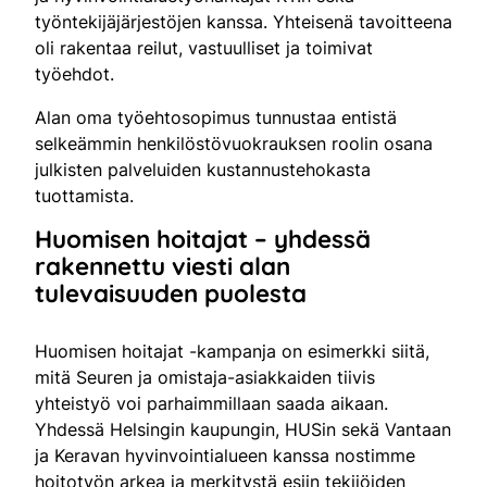
työntekijäjärjestöjen kanssa. Yhteisenä tavoitteena
oli rakentaa reilut, vastuulliset ja toimivat
työehdot.
Alan oma työehtosopimus tunnustaa entistä
selkeämmin henkilöstövuokrauksen roolin osana
julkisten palveluiden kustannustehokasta
tuottamista.
Huomisen hoitajat – yhdessä
rakennettu viesti alan
tulevaisuuden puolesta
Huomisen hoitajat -kampanja on esimerkki siitä,
mitä Seuren ja omistaja-asiakkaiden tiivis
yhteistyö voi parhaimmillaan saada aikaan.
Yhdessä Helsingin kaupungin, HUSin sekä Vantaan
ja Keravan hyvinvointialueen kanssa nostimme
hoitotyön arkea ja merkitystä esiin tekijöiden