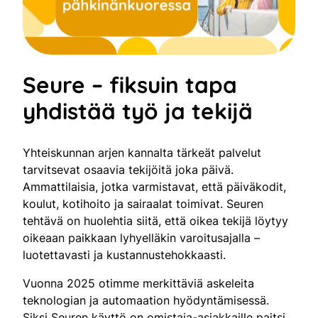
Seure – fiksuin tapa
yhdistää työ ja tekijä
Yhteiskunnan arjen kannalta tärkeät palvelut
tarvitsevat osaavia tekijöitä joka päivä.
Ammattilaisia, jotka varmistavat, että päiväkodit,
koulut, kotihoito ja sairaalat toimivat. Seuren
tehtävä on huolehtia siitä, että oikea tekijä löytyy
oikeaan paikkaan lyhyelläkin varoitusajalla –
luotettavasti ja kustannustehokkaasti.
Vuonna 2025 otimme merkittäviä askeleita
teknologian ja automaation hyödyntämisessä.
Siksi Seuren käyttö on omistaja-asiakkaille paitsi