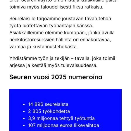
toimiva myös taloudellisesti fiksu ratkaisu.
Seurelaisille tarjoamme joustavan tavan tehdä
työtä luotettavan työnantajan kanssa.
Asiakkaillemme olemme kumppani, jonka avulla
henkilöstöresurssien hallinta on ennakoitavaa,
varmaa ja kustannustehokasta.
Yhdistämme työn ja tekijän – tavalla, joka toimii
arjessa ja kestää myös tulevaisuudessa.
Seuren vuosi 2025 numeroina
14 896 seurelaista
2 805 työkohdetta
3,9 miljoonaa tehtyä työtuntia
107 miljoonaa euroa liikevaihtoa