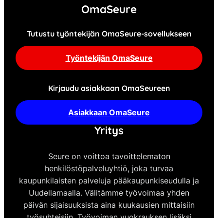
OmaSeure
Tutustu työntekijän OmaSeure-sovellukseen
Työntekijän OmaSeure
Kirjaudu asiakkaan OmaSeureen
Asiakkaan OmaSeure
Yritys
Seure on voittoa tavoittelematon
henkilöstöpalveluyhtiö, joka turvaa
kaupunkilaisten palveluja pääkaupunkiseudulla ja
Uudellamaalla. Välitämme työvoimaa yhden
päivän sijaisuuksista aina kuukausien mittaisiin
työsuhteisiin. Työvoiman vuokrauksen lisäksi