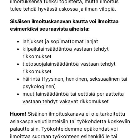
ilmoituksensa tueksi todisteita, mutta ilmoitus
tulee tehdä hyvässä uskossa ja ilman vilppiä.
Sisäisen ilmoituskanavan kautta voi ilmoittaa
esimerkiksi seuraavista aiheista:
lahjukset ja sopimattomat lahjat
kilpailulainsäädäntöä vastaan tehdyt
rikkomukset
tietosuojalainsäädäntöä vastaan tehdyt
rikkomukset
häirintä (fyysinen, henkinen, seksuaalinen tai
psykologinen)
muut lainsäädäntöä tai eettisiä periaatteita
vastaan tehdyt vakavat rikkomukset
Huom!
Sisäinen ilmoituskanava ei ole tarkoitettu
asiakaspalvelutilanteisiin tai työkohdetta koskeviin
palautteisiin. Työkohteidemme epäkohdat voi
ilmoittaa suoraan työkohteen esihenkilölle tai