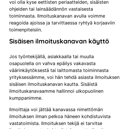
voi olla kyse eettisten periaatteiden, sisäisten
ohjeiden tai lainsäädännön vastaisesta
toiminnasta. Ilmoituskanavan avulla voimme
reagoida ajoissa ja tarvittaessa ryhtyä korjaaviin
toimenpiteisiin.
Sisäisen ilmoituskanavan käyttö
Jos työntekijällä, asiakkaalla tai muulla
osapuolella on vahva epäilys vakavasta
väärinkäytöksestä tai laittomasta toiminnasta
yrityksessämme, voi hän tehdä asiasta ilmoituksen
sisäisen ilmoituskanavan kautta. Sisäistä
ilmoituskanavaamme hallinnoi ulkopuolinen
kumppanimme.
Ilmoittaja voi jättää kanavassa nimettömän
ilmoituksen ilman pelkoa häneen kohdistuvista
vastatoimista. Ilmoituksen tekijä ei tarvitse