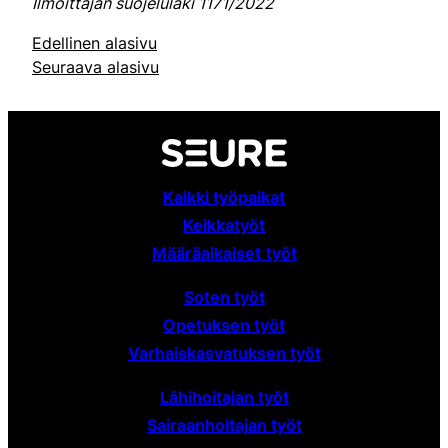
Ilmoittajan suojelulaki 1171/2022
Edellinen alasivu
Seuraava alasivu
Kaikki työpaikat
Keikkatyöt
Määräaikaiset
työt
Soten työt
Opetuksen työt
Varhaiskasvatuksen työt
Lähihoitajan työt
Sairaanhoitajan työt