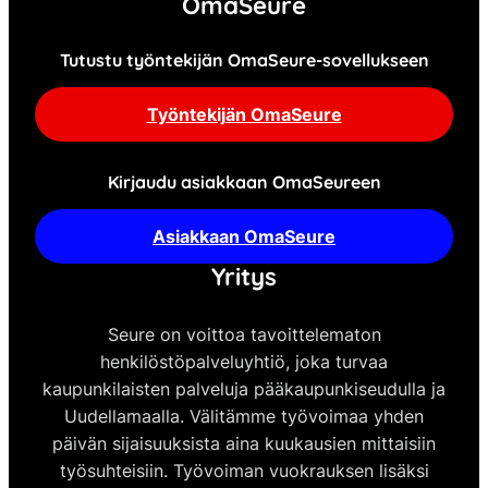
OmaSeure
Tutustu työntekijän OmaSeure-sovellukseen
Työntekijän OmaSeure
Kirjaudu asiakkaan OmaSeureen
Asiakkaan OmaSeure
Yritys
Seure on voittoa tavoittelematon
henkilöstöpalveluyhtiö, joka turvaa
kaupunkilaisten palveluja pääkaupunkiseudulla ja
Uudellamaalla. Välitämme työvoimaa yhden
päivän sijaisuuksista aina kuukausien mittaisiin
työsuhteisiin. Työvoiman vuokrauksen lisäksi