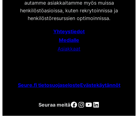
autamme asiakkaitamme myös muissa
henkilöstöasioissa, kuten rekrytoinnissa ja
henkilöstöresurssien optimoinnissa.
Yhteystiedot
Medialle
Asiakkaat
Seure.fi tietosuojaseloste
Evästekäytännöt
Facebook
Instagram
YouTube
LinkedIn
Seuraa meitä