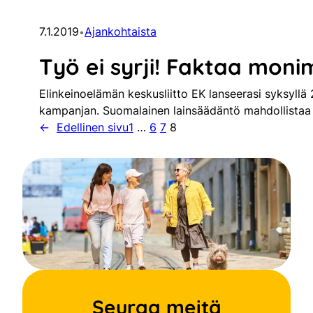
7.1.2019
Ajankohtaista
•
Työ ei syrji! Faktaa mon
Elinkeinoelämän keskusliitto EK lanseerasi syksyllä 2
kampanjan. Suomalainen lainsäädäntö mahdollistaa
←
Edellinen sivu
1
…
6
7
8
Seuraa meitä