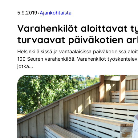
5.9.2019
Ajankohtaista
•
Varahenkilöt aloittavat t
turvaavat päiväkotien a
Helsinkiläisissä ja vantaalaisissa päiväkodeissa aloitt
100 Seuren varahenkilöä. Varahenkilöt työskentelevä
jotka…