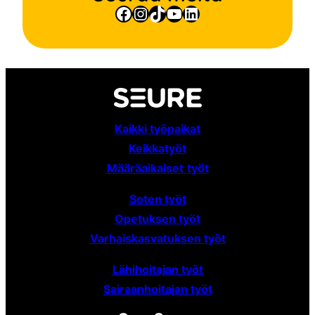
Facebook
Instagram
TikTok
YouTube
LinkedIn
Kaikki työpaikat
Keikkatyöt
Määräaikaiset
työt
Soten työt
Opetuksen työt
Varhaiskasvatuksen työt
Lähihoitajan työt
Sairaanhoitajan työt