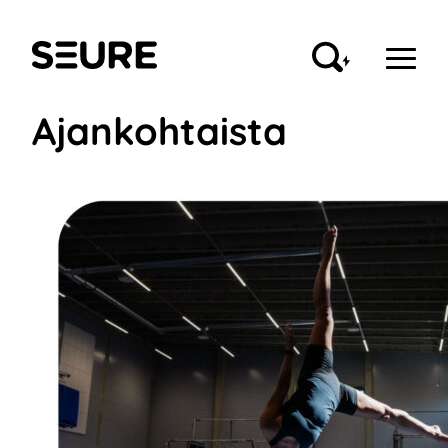
Siirry
sisältöön
Seure
Ajankohtaista