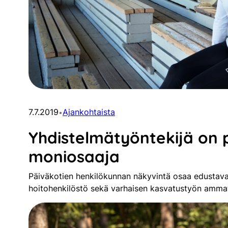
7.7.2019
Ajankohtaista
•
Yhdistelmätyöntekijä on 
moniosaaja
Päiväkotien henkilökunnan näkyvintä osaa edustava
hoitohenkilöstö sekä varhaisen kasvatustyön ammatt