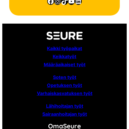
Facebook
Instagram
TikTok
YouTube
LinkedIn
Kaikki työpaikat
Keikkatyöt
Määräaikaiset
työt
Soten työt
Opetuksen työt
Varhaiskasvatuksen työt
Lähihoitajan työt
Sairaanhoitajan työt
OmaSeure