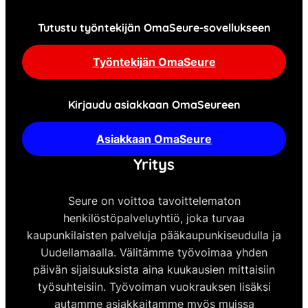
Tutustu työntekijän OmaSeure-sovellukseen
Työntekijän OmaSeure
Kirjaudu asiakkaan OmaSeureen
Asiakkaan OmaSeure
Yritys
Seure on voittoa tavoittelematon
henkilöstöpalveluyhtiö, joka turvaa
kaupunkilaisten palveluja pääkaupunkiseudulla ja
Uudellamaalla. Välitämme työvoimaa yhden
päivän sijaisuuksista aina kuukausien mittaisiin
työsuhteisiin. Työvoiman vuokrauksen lisäksi
autamme asiakkaitamme myös muissa