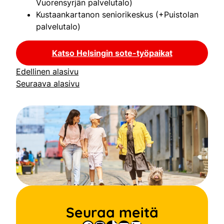
Vuorensyrjän palvelutalo)
Kustaankartanon seniorikeskus (+Puistolan
palvelutalo)
Katso Helsingin sote-työpaikat
Edellinen alasivu
Seuraava alasivu
Seuraa meitä