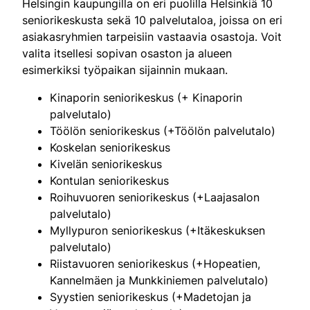
Helsingin kaupungilla on eri puolilla Helsinkiä 10
seniorikeskusta sekä 10 palvelutaloa, joissa on eri
asiakasryhmien tarpeisiin vastaavia osastoja. Voit
valita itsellesi sopivan osaston ja alueen
esimerkiksi työpaikan sijainnin mukaan.
Kinaporin seniorikeskus (+ Kinaporin
palvelutalo)
Töölön seniorikeskus (+Töölön palvelutalo)
Koskelan seniorikeskus
Kivelän seniorikeskus
Kontulan seniorikeskus
Roihuvuoren seniorikeskus (+Laajasalon
palvelutalo)
Myllypuron seniorikeskus (+Itäkeskuksen
palvelutalo)
Riistavuoren seniorikeskus (+Hopeatien,
Kannelmäen ja Munkkiniemen palvelutalo)
Syystien seniorikeskus (+Madetojan ja