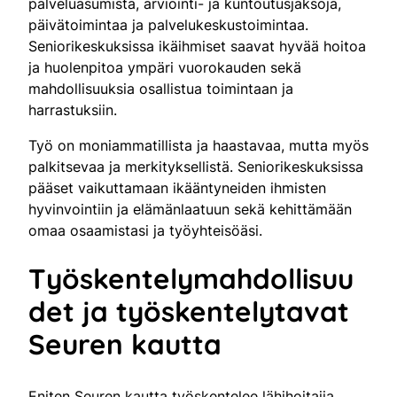
palveluasumista, arviointi- ja kuntoutusjaksoja,
päivätoimintaa ja palvelukeskustoimintaa.
Seniorikeskuksissa ikäihmiset saavat hyvää hoitoa
ja huolenpitoa ympäri vuorokauden sekä
mahdollisuuksia osallistua toimintaan ja
harrastuksiin.
Työ on moniammatillista ja haastavaa, mutta myös
palkitsevaa ja merkityksellistä. Seniorikeskuksissa
pääset vaikuttamaan ikääntyneiden ihmisten
hyvinvointiin ja elämänlaatuun sekä kehittämään
omaa osaamistasi ja työyhteisöäsi.
Työskentelymahdollisuu
det ja työskentelytavat
Seuren kautta
Eniten Seuren kautta työskentelee lähihoitajia,