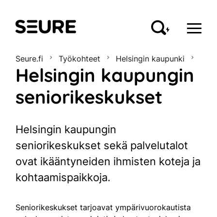
Seure
Seure.fi
Työkohteet
Helsingin kaupunki
Helsingin kaupungin
seniorikeskukset
Helsingin kaupungin
seniorikeskukset sekä palvelutalot
ovat ikääntyneiden ihmisten koteja ja
kohtaamispaikkoja.
Seniorikeskukset tarjoavat ympärivuorokautista