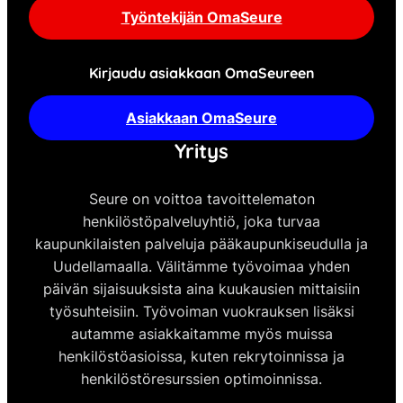
Työntekijän OmaSeure
Kirjaudu asiakkaan OmaSeureen
Asiakkaan OmaSeure
Yritys
Seure on voittoa tavoittelematon
henkilöstöpalveluyhtiö, joka turvaa
kaupunkilaisten palveluja pääkaupunkiseudulla ja
Uudellamaalla. Välitämme työvoimaa yhden
päivän sijaisuuksista aina kuukausien mittaisiin
työsuhteisiin. Työvoiman vuokrauksen lisäksi
autamme asiakkaitamme myös muissa
henkilöstöasioissa, kuten rekrytoinnissa ja
henkilöstöresurssien optimoinnissa.