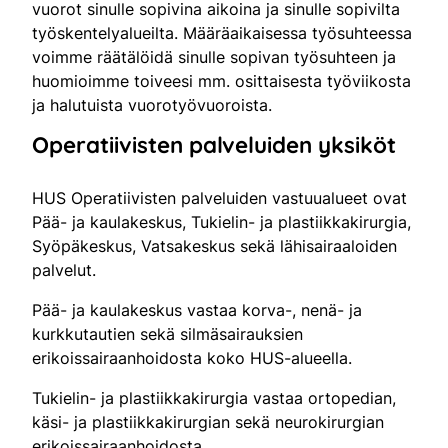
vuorot sinulle sopivina aikoina ja sinulle sopivilta
työskentelyalueilta. Määräaikaisessa työsuhteessa
voimme räätälöidä sinulle sopivan työsuhteen ja
huomioimme toiveesi mm. osittaisesta työviikosta
ja halutuista vuorotyövuoroista.
Operatiivisten palveluiden yksiköt
HUS Operatiivisten palveluiden vastuualueet ovat
Pää- ja kaulakeskus, Tukielin- ja plastiikkakirurgia,
Syöpäkeskus, Vatsakeskus sekä lähisairaaloiden
palvelut.
Pää- ja kaulakeskus vastaa korva-, nenä- ja
kurkkutautien sekä silmäsairauksien
erikoissairaanhoidosta koko HUS-alueella.
Tukielin- ja plastiikkakirurgia vastaa ortopedian,
käsi- ja plastiikkakirurgian sekä neurokirurgian
erikoissairaanhoidosta.