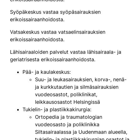
Syöpäkeskus vastaa syöpäsairauksien
erikoissairaanhoidosta.
Vatsakeskus vastaa vatsaelinsairauksien
erikoissairaanhoidosta.
Lähisairaaloiden palvelut vastaa lähisairaala- ja
geriatrisesta erikoissairaanhoidosta.
Pää- ja kaulakeskus:
Suu- ja leukasairauksien, korva-, nenä-
ja kurkkutautien ja silmäsairauksien
vuodeosastot, poliklinikat,
leikkausosastot Helsingissä
Tukielin- ja plastiikkakirurgia:
Ortopedia ja traumatologian
vuodeosasto ja poliklinikka
Siltasairaalassa ja Uudenmaan alueella,
tukielin- ja plastiikkakirurgian osastot ja