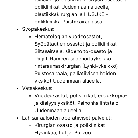
poliklinikat Uudenmaan alueella,
plastiikkakirurgian ja HUSUKE –
poliklinikka Puistosairaalassa.
Syöpäkeskus:
Hematologian vuodeosastot,
Syöpätautien osastot ja poliklinikat
Siltasairaala, sädehoito-osasto ja
Päijät-Hämeen sädehoitoyksikkö,
rintarauhaskirurgian (Lyhki-yksikkö)
Puistosairaala, palliatiivisen hoidon
yksiköt Uudenmaan alueella.
Vatsakeskus:
Vuodeosastot, poliklinikat, endoskopia-
ja dialyysiyksiköt, Painonhallintatalo
Uudenmaan alueella
Lähisairaaloiden operatiiviset palvelut:
Kirurgian osasto ja poliklinikat
Hyvinkää, Lohja, Porvoo