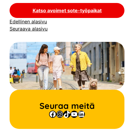
Katso avoimet sote-työpaikat
Edellinen alasivu
Seuraava alasivu
Seuraa meitä
Facebook
Instagram
TikTok
YouTube
LinkedIn