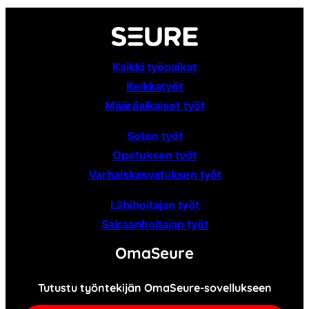
Kaikki työpaikat
Keikkatyöt
Määräaikaiset
työt
Soten työt
Opetuksen työt
Varhaiskasvatuksen työt
Lähihoitajan työt
Sairaanhoitajan työt
OmaSeure
Tutustu työntekijän OmaSeure-sovellukseen