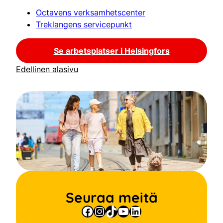
Octavens verksamhetscenter
Treklangens servicepunkt
Se arbetsplatser i Helsingfors
Edellinen alasivu
Seuraa meitä
Facebook
Instagram
TikTok
YouTube
LinkedIn