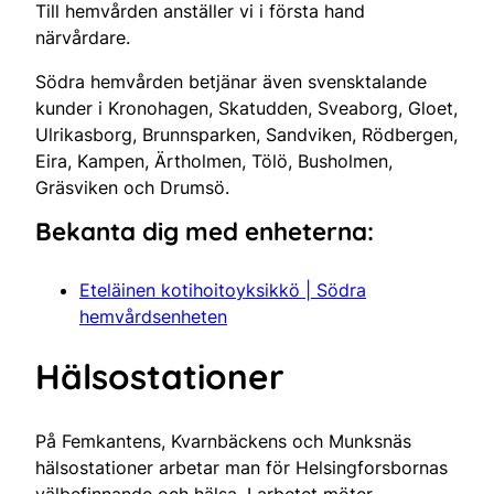
Till hemvården anställer vi i första hand
närvårdare.
Södra hemvården betjänar även svensktalande
kunder i Kronohagen, Skatudden, Sveaborg, Gloet,
Ulrikasborg, Brunnsparken, Sandviken, Rödbergen,
Eira, Kampen, Ärtholmen, Tölö, Busholmen,
Gräsviken och Drumsö.
Bekanta dig med enheterna:
Eteläinen kotihoitoyksikkö | Södra
hemvårdsenheten
Hälsostationer
På Femkantens, Kvarnbäckens och Munksnäs
hälsostationer arbetar man för Helsingforsbornas
välbefinnande och hälsa. I arbetet möter