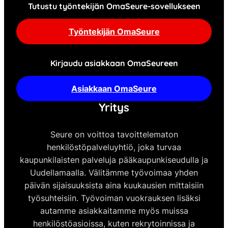
Tutustu työntekijän OmaSeure-sovellukseen
Työntekijän OmaSeure
Kirjaudu asiakkaan OmaSeureen
Asiakkaan OmaSeure
Yritys
Seure on voittoa tavoittelematon
henkilöstöpalveluyhtiö, joka turvaa
kaupunkilaisten palveluja pääkaupunkiseudulla ja
Uudellamaalla. Välitämme työvoimaa yhden
päivän sijaisuuksista aina kuukausien mittaisiin
työsuhteisiin. Työvoiman vuokrauksen lisäksi
autamme asiakkaitamme myös muissa
henkilöstöasioissa, kuten rekrytoinnissa ja