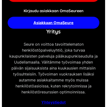
Kirjaudu asiakkaan OmaSeureen
Asiakkaan OmaSeure
Yritys
Seure on voittoa tavoittelematon
henkilöstöpalveluyhtiö, joka turvaa
kaupunkilaisten palveluja pääkaupunkiseudulla ja
Uudellamaalla. Välitämme työvoimaa yhden
päivän sijaisuuksista aina kuukausien mittaisiin
työsuhteisiin. Työvoiman vuokrauksen lisäksi
autamme asiakkaitamme myös muissa
henkilöstöasioissa, kuten rekrytoinnissa ja
henkilöstöresurssien optimoinnissa.
Yhteystiedot