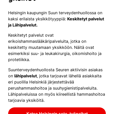
Helsingin kaupungin Suun terveydenhuollossa on
kaksi erilaista yksikkötyyppiä:
Keskitetyt palvelut
ja Lähipalvelut.
Keskitetyt palvelut ovat
erikoishammaslääkäripalveluita, jotka on
keskitetty muutamaan yksikköön. Näitä ovat
esimerkiksi suu- ja leukakirurgia, oikomishoito ja
protetiikka.
Suunterveydenhuollosta Seuren aktiivisin asiakas
on
lähipalvelut
, jotka tarjoavat lähellä asiakkaita
eri puolilla Helsinkiä järjestettävää
perushammashoitoa ja suuhygienistipalveluita.
Lähipalveluissa on myös kiireellistä hammashoitoa
tarjoavia yksiköitä.
Katso Helsingin sote-työpaikat