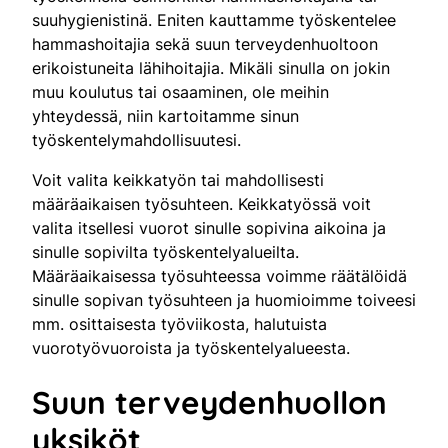
suuhygienistinä. Eniten kauttamme työskentelee
hammashoitajia sekä suun terveydenhuoltoon
erikoistuneita lähihoitajia. Mikäli sinulla on jokin
muu koulutus tai osaaminen, ole meihin
yhteydessä, niin kartoitamme sinun
työskentelymahdollisuutesi.
Voit valita keikkatyön tai mahdollisesti
määräaikaisen työsuhteen. Keikkatyössä voit
valita itsellesi vuorot sinulle sopivina aikoina ja
sinulle sopivilta työskentelyalueilta.
Määräaikaisessa työsuhteessa voimme räätälöidä
sinulle sopivan työsuhteen ja huomioimme toiveesi
mm. osittaisesta työviikosta, halutuista
vuorotyövuoroista ja työskentelyalueesta.
Suun terveydenhuollon
yksiköt