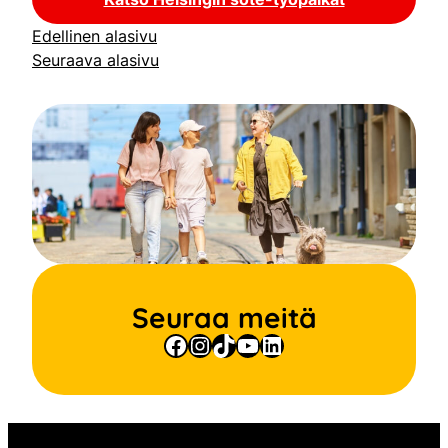
Edellinen alasivu
Seuraava alasivu
Seuraa meitä
Facebook
Instagram
TikTok
YouTube
LinkedIn