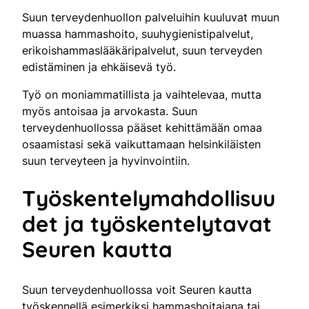
Suun terveydenhuollon palveluihin kuuluvat muun
muassa hammashoito, suuhygienistipalvelut,
erikoishammaslääkäripalvelut, suun terveyden
edistäminen ja ehkäisevä työ.
Työ on moniammatillista ja vaihtelevaa, mutta
myös antoisaa ja arvokasta. Suun
terveydenhuollossa pääset kehittämään omaa
osaamistasi sekä vaikuttamaan helsinkiläisten
suun terveyteen ja hyvinvointiin.
Työskentelymahdollisuu
det ja työskentelytavat
Seuren kautta
Suun terveydenhuollossa voit Seuren kautta
työskennellä esimerkiksi hammashoitajana tai