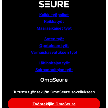
Kaikki työpaikat
Keikkatyöt
Määräaikaiset
työt
Soten työt
Opetuksen työt
Varhaiskasvatuksen työt
Lähihoitajan työt
Sairaanhoitajan työt
OmaSeure
Tutustu työntekijän OmaSeure-sovellukseen
Työntekijän OmaSeure