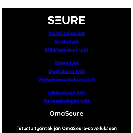
Kaikki työpaikat
Keikkatyöt
Määräaikaiset
työt
Soten työt
Opetuksen työt
Varhaiskasvatuksen työt
Lähihoitajan työt
Sairaanhoitajan työt
OmaSeure
Tutustu työntekijän OmaSeure-sovellukseen