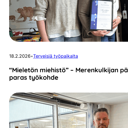
18.2.2026
•
Terveisiä työpaikalta
“Mieletön miehistö” – Merenkulkijan p
paras työkohde