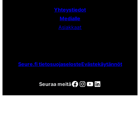
Yhteystiedot
Medialle
Asiakkaat
Seure.fi tietosuojaseloste
Evästekäytännöt
Facebook
Instagram
YouTube
LinkedIn
Seuraa meitä