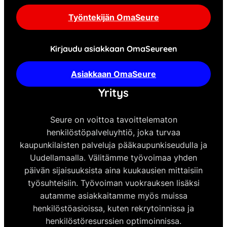
Työntekijän OmaSeure
Kirjaudu asiakkaan OmaSeureen
Asiakkaan OmaSeure
Yritys
Seure on voittoa tavoittelematon
henkilöstöpalveluyhtiö, joka turvaa
kaupunkilaisten palveluja pääkaupunkiseudulla ja
Uudellamaalla. Välitämme työvoimaa yhden
päivän sijaisuuksista aina kuukausien mittaisiin
työsuhteisiin. Työvoiman vuokrauksen lisäksi
autamme asiakkaitamme myös muissa
henkilöstöasioissa, kuten rekrytoinnissa ja
henkilöstöresurssien optimoinnissa.